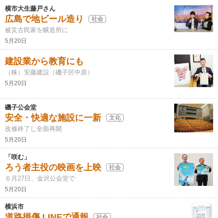
横市大生藤戸さん
広島で地ビール造り
社会
被災古民家を醸造所に
5月20日
建設業から教育にも
（株）安藤建設（磯子区中原）
5月20日
磯子公会堂
安全・快適な施設に一新
文化
改修終了し全面再開
5月20日
「咲む」
ろう者主役の映画を上映
社会
６月27日、金沢公会堂で
5月20日
横浜市
道路損傷 LINEで通報
社会