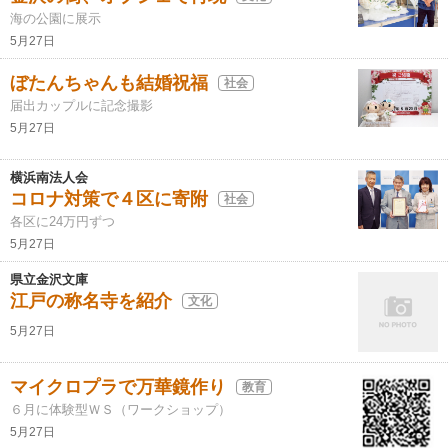
海の公園に展示
5月27日
ぼたんちゃんも結婚祝福
社会
届出カップルに記念撮影
5月27日
横浜南法人会
コロナ対策で４区に寄附
社会
各区に24万円ずつ
5月27日
県立金沢文庫
江戸の称名寺を紹介
文化
5月27日
マイクロプラで万華鏡作り
教育
６月に体験型ＷＳ（ワークショップ）
5月27日