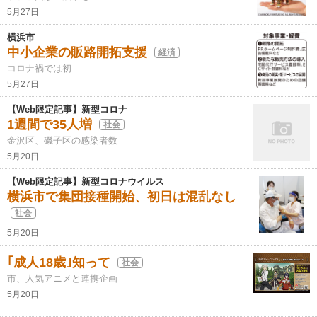
5月27日
横浜市
中小企業の販路開拓支援
経済
コロナ禍では初
5月27日
【Web限定記事】新型コロナ
1週間で35人増
社会
金沢区、磯子区の感染者数
5月20日
【Web限定記事】新型コロナウイルス
横浜市で集団接種開始、初日は混乱なし
社会
5月20日
｢成人18歳｣知って
社会
市、人気アニメと連携企画
5月20日