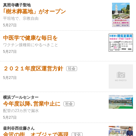
真照寺磯子聖地
｢樹木葬墓地」がオープン
平坦地で、宗教自由
5月27日
中医学で健康な毎日を
ワクチン接種前にやるべきこと
5月27日
２０２１年度区運営方針
社会
5月27日
横浜プールセンター
今年度以降､営業中止に
社会
配管の23カ所で漏水
5月27日
釜利谷西佐藤さん
金沢の街、オブジェで再現
文化