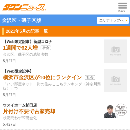
メニュ
金沢区・磯子区版
エリアトップへ
ー
2021年5月の記事一覧
【Web限定記事】新型コロナ
1週間で62人増
社会
金沢区、磯子区の感染者数
5月27日
【Web限定記事】
横浜市金沢区が10位にランクイン
社会
「いい部屋ネット 街の住みここちランキング〈神奈川県
版〉」で
5月27日
ウスイホーム杉田店
片付け不要で古家売却
状況問わず即現金化
5月27日