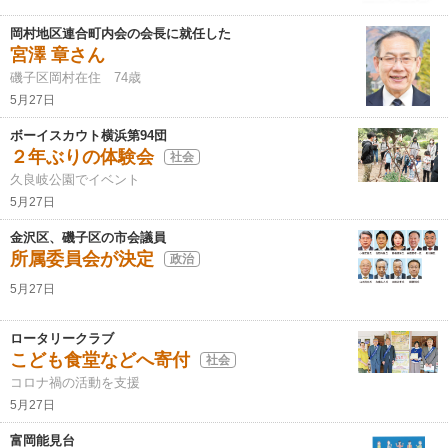
岡村地区連合町内会の会長に就任した
宮澤 章さん
磯子区岡村在住 74歳
5月27日
ボーイスカウト横浜第94団
２年ぶりの体験会
社会
久良岐公園でイベント
5月27日
金沢区、磯子区の市会議員
所属委員会が決定
政治
5月27日
ロータリークラブ
こども食堂などへ寄付
社会
コロナ禍の活動を支援
5月27日
富岡能見台