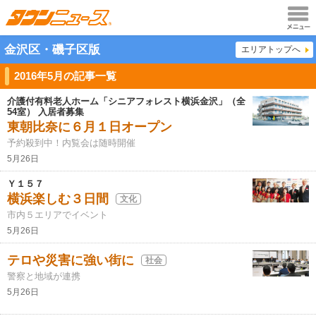
メニュ
金沢区・磯子区版
エリアトップへ
ー
2016年5月の記事一覧
介護付有料老人ホーム「シニアフォレスト横浜金沢」（全
54室） 入居者募集
東朝比奈に６月１日オープン
予約殺到中！内覧会は随時開催
5月26日
Ｙ１５７
横浜楽しむ３日間
文化
市内５エリアでイベント
5月26日
テロや災害に強い街に
社会
警察と地域が連携
5月26日