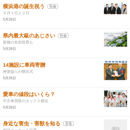
横浜港の誕生祝う
社会
６月１日と２日
5月26日
県内最大級のあじさい
社会
新種の名前投票も
5月26日
14施設に車両寄贈
神遊協らが贈呈式
5月26日
愛車の値段はいくら？
中古車買取のタックス横浜
5月26日
身近な害虫・害獣を知る
文化