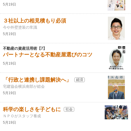
5月19日
３社以上の相見積もり必須
今や外壁塗装の常識
5月19日
不動産の資産活用術【7】
パートナーとなる不動産屋選びのコツ
5月19日
「行政と連携し課題解決へ」
経済
宅建協会横浜南部が総会
5月19日
科学の楽しさを子どもに
社会
ＮＰＯがスタッフ養成
5月19日