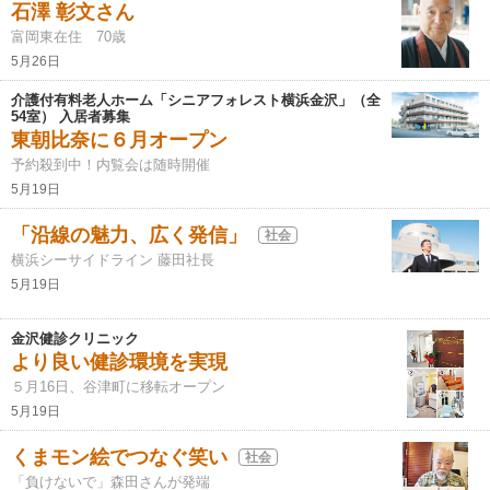
石澤 彰文さん
富岡東在住 70歳
5月26日
介護付有料老人ホーム「シニアフォレスト横浜金沢」（全
54室） 入居者募集
東朝比奈に６月オープン
予約殺到中！内覧会は随時開催
5月19日
「沿線の魅力、広く発信」
社会
横浜シーサイドライン 藤田社長
5月19日
金沢健診クリニック
より良い健診環境を実現
５月16日、谷津町に移転オープン
5月19日
くまモン絵でつなぐ笑い
社会
「負けないで」森田さんが発端