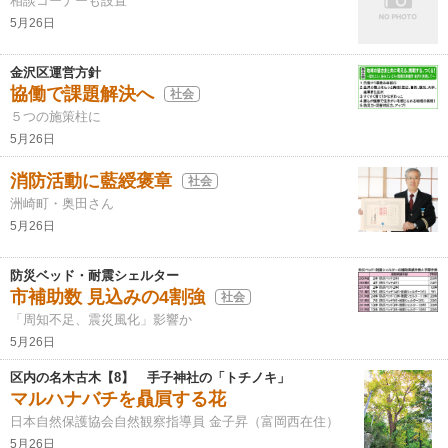
相談コーナーも設置
5月26日
金沢区運営方針
協働で課題解決へ
社会
５つの施策柱に
5月26日
消防活動に藍綬褒章
社会
洲崎町・奥田さん
5月26日
防災ベッド・耐震シェルター
市補助数 見込みの4割強
社会
「周知不足、震災風化」影響か
5月26日
区内の名木古木【8】 手子神社の「トチノキ」
マルハナバチを贔屓する花
日本自然保護協会自然観察指導員 金子昇（富岡西在住）
5月26日