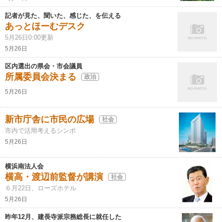
記者が見た、聞いた、感じた、を伝える
あっとほーむデスク
5月26日0:00更新
5月26日
区内選出の県会・市会議員
所属委員会決まる
政治
5月26日
新市庁舎に市民の広場
社会
市内で活用考えるシンポ
5月26日
横浜南法人会
横高・渡辺前監督が講演
社会
６月22日、ローズホテル
5月26日
昨年12月、建長寺派宗務総長に就任した