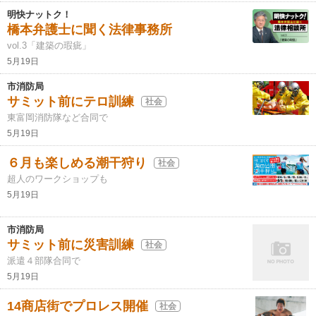
明快ナットク！
橋本弁護士に聞く法律事務所
vol.3「建築の瑕疵」
5月19日
市消防局
サミット前にテロ訓練
社会
東富岡消防隊など合同で
5月19日
６月も楽しめる潮干狩り
社会
超人のワークショップも
5月19日
市消防局
サミット前に災害訓練
社会
派遣４部隊合同で
5月19日
14商店街でプロレス開催
社会