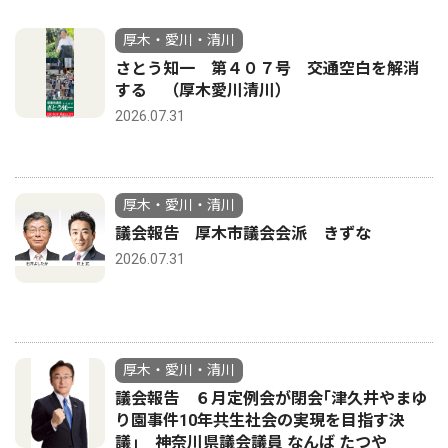
厚木・愛川・清川
さとう知一 第４０７号 交通空白を解消
する （厚木愛川清川）
2026.07.31
厚木・愛川・清川
議会報告 厚木市議会会派 きずな
2026.07.31
厚木・愛川・清川
議会報告 ６月定例会が閉会｢津久井やまゆ
り園事件10年共生社会の実現を目指す決
議｣ 神奈川県議会議員 なんば たつや