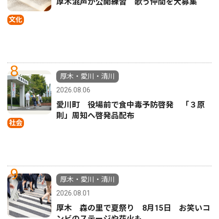
厚木混声が公開練習 歌う仲間を大募集
文化
8
厚木・愛川・清川
2026.08.06
愛川町 役場前で食中毒予防啓発 「３原
則」周知へ啓発品配布
社会
9
厚木・愛川・清川
2026.08.01
厚木 森の里で夏祭り 8月15日 お笑いコ
ンビのステージや花火も