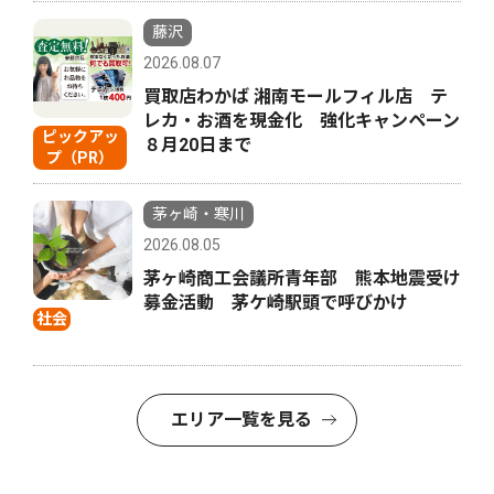
藤沢
2026.08.07
買取店わかば 湘南モールフィル店 テ
レカ・お酒を現金化 強化キャンペーン
ピックアッ
８月20日まで
プ（PR）
茅ヶ崎・寒川
2026.08.05
茅ヶ崎商工会議所青年部 熊本地震受け
募金活動 茅ケ崎駅頭で呼びかけ
社会
エリア一覧を見る