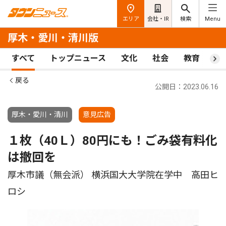
エリア
会社・IR
検索
Menu
厚木・愛川・清川版
すべて
トップニュース
文化
社会
教育
ス
戻る
公開日：2023.06.16
厚木・愛川・清川
意見広告
１枚（40Ｌ）80円にも！ごみ袋有料化
は撤回を
厚木市議（無会派） 横浜国大大学院在学中 高田ヒ
ロシ