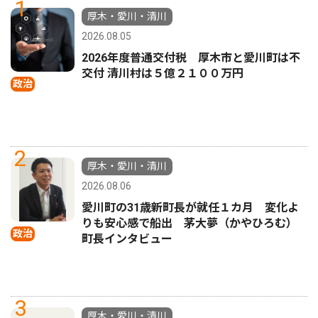
1
厚木・愛川・清川
2026.08.05
2026年度普通交付税 厚木市と愛川町は不
交付 清川村は５億２１００万円
政治
2
厚木・愛川・清川
2026.08.06
愛川町の31歳新町長が就任１カ月 変化よ
りも安心感で船出 茅大夢（かやひろむ）
政治
町長インタビュー
3
厚木・愛川・清川