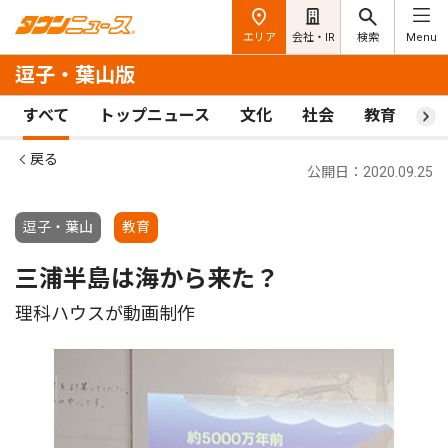
エリア
会社・IR
検索
Menu
逗子・葉山版
すべて
トップニュース
文化
社会
教育
ス
戻る
公開日：2020.09.25
逗子・葉山
教育
三浦半島は海から来た？
理科ハウスが動画制作