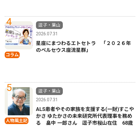
4
逗子・葉山
2026.07.31
星座にまつわるエトセトラ 「２０２６年
のペルセウス座流星群」
コラム
5
逗子・葉山
2026.07.31
ALS患者やその家族を支援する(一財)すこや
かさ ゆたかさの未来研究所代表理事を務め
人物風土記
る 畠中 一郎さん 逗子市桜山在住 68歳