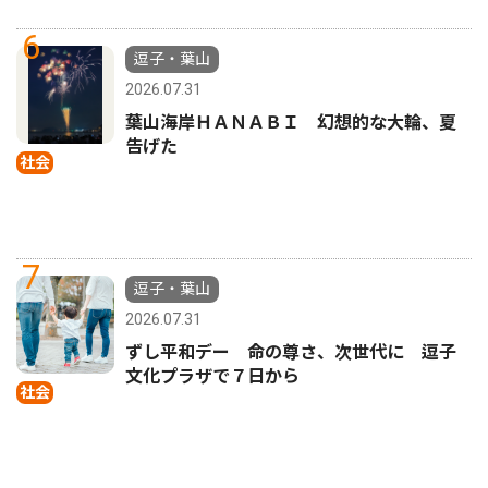
6
逗子・葉山
2026.07.31
葉山海岸ＨＡＮＡＢＩ 幻想的な大輪、夏
告げた
社会
7
逗子・葉山
2026.07.31
ずし平和デー 命の尊さ、次世代に 逗子
文化プラザで７日から
社会