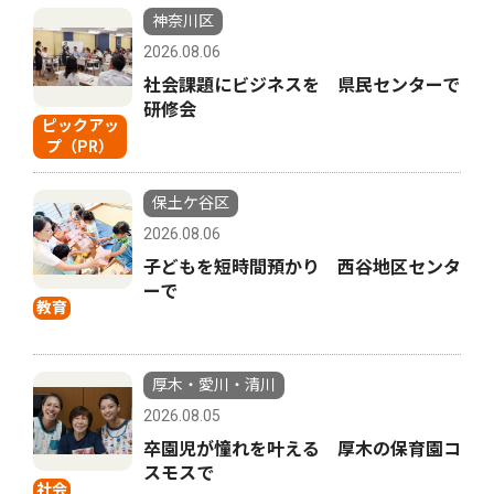
神奈川区
2026.08.06
社会課題にビジネスを 県民センターで
研修会
ピックアッ
プ（PR）
保土ケ谷区
2026.08.06
子どもを短時間預かり 西谷地区センタ
ーで
教育
厚木・愛川・清川
2026.08.05
卒園児が憧れを叶える 厚木の保育園コ
スモスで
社会