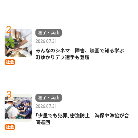
2
逗子・葉山
2026.07.31
みんなのシネマ 障害、映画で知る学ぶ
町ゆかりデフ選手も登壇
社会
3
逗子・葉山
2026.07.31
｢少量でも犯罪｣密漁防止 海保や漁協が合
同巡回
社会