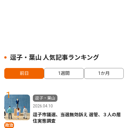
逗子・葉山 人気記事ランキング
前日
1週間
1か月
1
逗子・葉山
2026.04.10
逗子市議選、当選無効訴え 選管、３人の居
住実態調査
政治