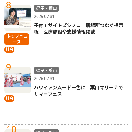
8
逗子・葉山
2026.07.31
子育てサイトズシノコ 居場所つなぐ掲示
板 医療施設や支援情報掲載
トップニュ
ース
社会
9
逗子・葉山
2026.07.31
ハワイアンムード一色に 葉山マリーナで
サマーフェス
社会
10