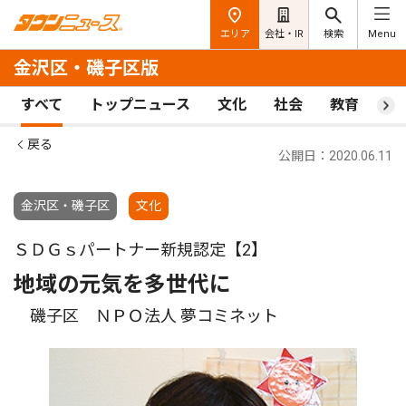
エリア
会社・IR
検索
Menu
金沢区・磯子区版
すべて
トップニュース
文化
社会
教育
ス
戻る
公開日：2020.06.11
金沢区・磯子区
文化
ＳＤＧｓパートナー新規認定【2】
地域の元気を多世代に
磯子区 ＮＰＯ法人 夢コミネット