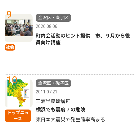
9
金沢区・磯子区
2026.08.06
町内会活動のヒント提供 市、９月から役
員向け講座
社会
10
金沢区・磯子区
2011.07.21
三浦半島断層群
横浜でも震度７の危険
トップニュ
ース
東日本大震災で発生確率高まる