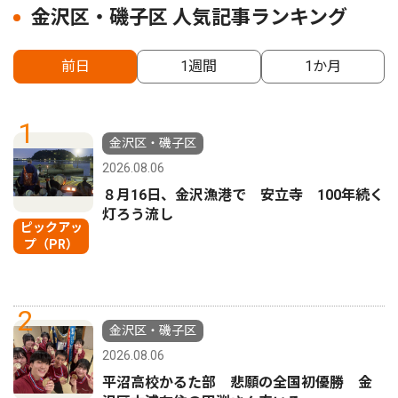
金沢区・磯子区 人気記事ランキング
前日
1週間
1か月
1
金沢区・磯子区
2026.08.06
８月16日、金沢漁港で 安立寺 100年続く
灯ろう流し
ピックアッ
プ（PR）
2
金沢区・磯子区
2026.08.06
平沼高校かるた部 悲願の全国初優勝 金