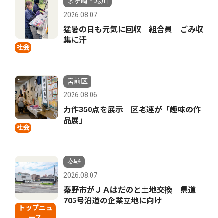
茅ヶ崎・寒川
2026.08.07
猛暑の日も元気に回収 組合員 ごみ収
集に汗
社会
宮前区
2026.08.06
力作350点を展示 区老連が「趣味の作
品展」
社会
秦野
2026.08.07
秦野市がＪＡはだのと土地交換 県道
705号沿道の企業立地に向け
トップニュ
ース