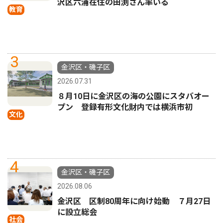
沢区六浦在住の田渕さん率いる
教育
3
金沢区・磯子区
2026.07.31
８月10日に金沢区の海の公園にスタバオー
プン 登録有形文化財内では横浜市初
文化
4
金沢区・磯子区
2026.08.06
金沢区 区制80周年に向け始動 ７月27日
に設立総会
社会