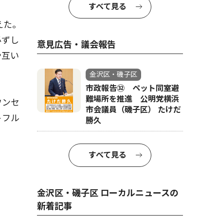
すべて見る
えた。
必ずし
意見広告・議会報告
や互い
金沢区・磯子区
市政報告㉜ ペット同室避
難場所を推進 公明党横浜
ウンセ
市会議員（磯子区） たけだ
トフル
勝久
。
すべて見る
金沢区・磯子区 ローカルニュースの
新着記事