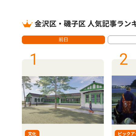
金沢区・磯子区 人気記事ラン
前日
1
2
文化
ピックア