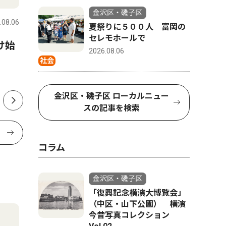
金沢区・磯子区
.08.06
金沢区・磯子区
2026.08.06
金沢区・磯
夏祭りに５００人 富岡の
セレモホールで
け始
六浦で通学見守る90歳 無事
夏祭りに
2026.08.06
故を願い20年以上
レモホー
社会
金沢区・磯子区 ローカルニュー
スの記事を検索
コラム
金沢区・磯子区
「復興記念横濱大博覧会」
（中区・山下公園） 横濱
今昔写真コレクション