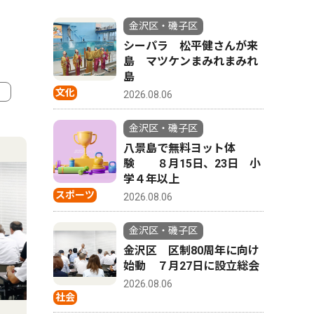
金沢区・磯子区
シーパラ 松平健さんが来
島 マツケンまみれまみれ
島
文化
2026.08.06
4
5
金沢区・磯子区
八景島で無料ヨット体
験 ８月15日、23日 小
学４年以上
スポーツ
2026.08.06
金沢区・磯子区
金沢区 区制80周年に向け
始動 ７月27日に設立総会
2026.08.06
社会
トップニュース
社会
社会