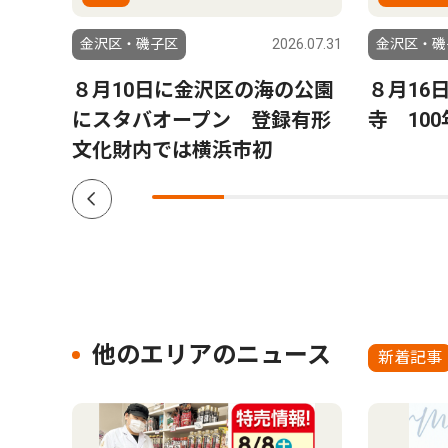
6.08.06
金沢区・磯子区
2026.07.31
金沢区・磯
来
８月10日に金沢区の海の公園
８月16
れ島
にスタバオープン 登録有形
寺 10
文化財内では横浜市初
他のエリアのニュース
新着記事