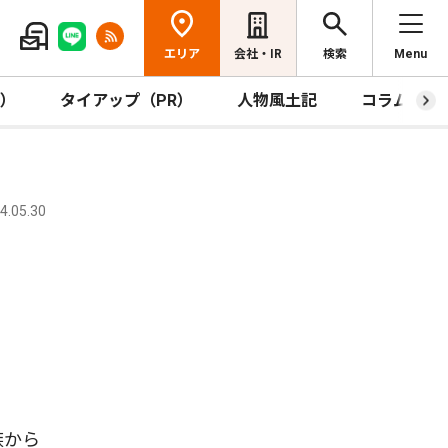
エリア
会社・IR
検索
Menu
R）
タイアップ（PR）
人物風土記
コラム
.05.30
族から