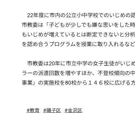
22年度に市内の公立小中学校でのいじめの認
市教委は「子どもが少しでも嫌な思いをした
もいじめが増えているとは断定できないと分
を認め合うプログラムを授業に取り入れるなど
市教委は20年に市立中学の女子生徒がいじ
ラーの派遣回数を増やすほか、不登校傾向の
事業」の実施校を80校から１４６校に広げる
#教育
#磯子区
#金沢区