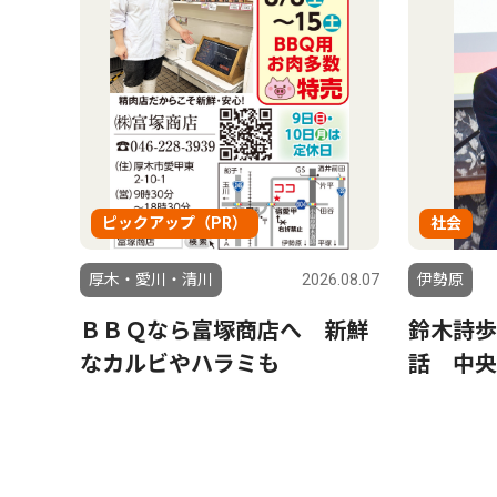
ピックアップ（PR）
社会
厚木・愛川・清川
2026.08.07
伊勢原
ＢＢＱなら富塚商店へ 新鮮
鈴木詩歩
なカルビやハラミも
話 中央