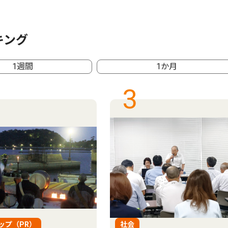
キング
1週間
1か月
3
ップ（PR）
社会