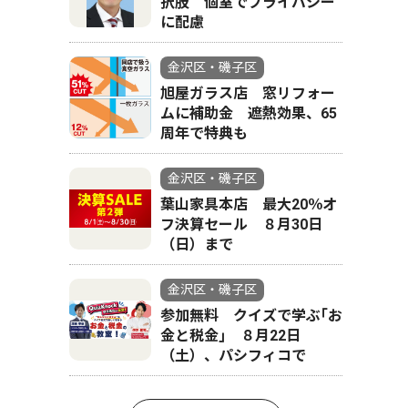
択肢 個室でプライバシー
に配慮
金沢区・磯子区
旭屋ガラス店 窓リフォー
ムに補助金 遮熱効果、65
周年で特典も
金沢区・磯子区
葉山家具本店 最大20％オ
フ決算セール ８月30日
（日）まで
金沢区・磯子区
参加無料 クイズで学ぶ｢お
金と税金｣ ８月22日
（土）、パシフィコで