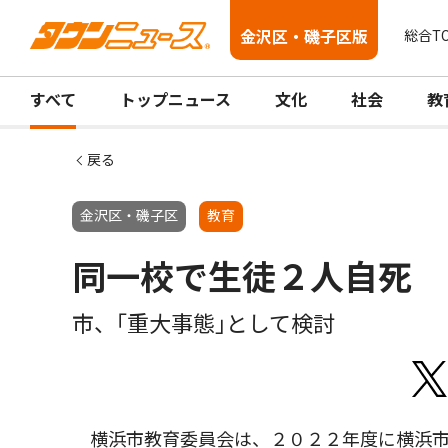
金沢区・磯子区版
総合T
すべて
トップニュース
文化
社会
教
戻る
金沢区・磯子区
教育
同一校で生徒２人自死
市、｢重大事態｣として検討
横浜市教育委員会は、２０２２年度に横浜市