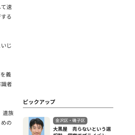
して速
行する
にいじ
査を義
有識者
ピックアップ
、遺族
金沢区・磯子区
じめの
大黒屋 売らないという選