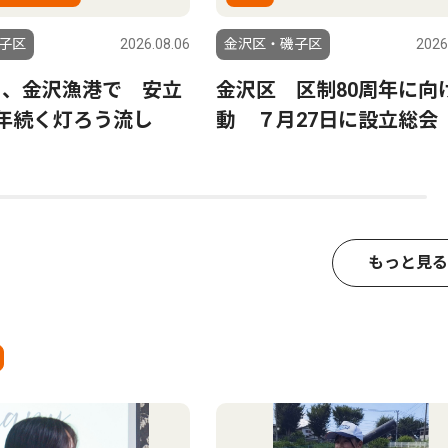
子区
2026.08.06
金沢区・磯子区
2026
日、金沢漁港で 安立
金沢区 区制80周年に向
0年続く灯ろう流し
動 ７月27日に設立総会
もっと見る