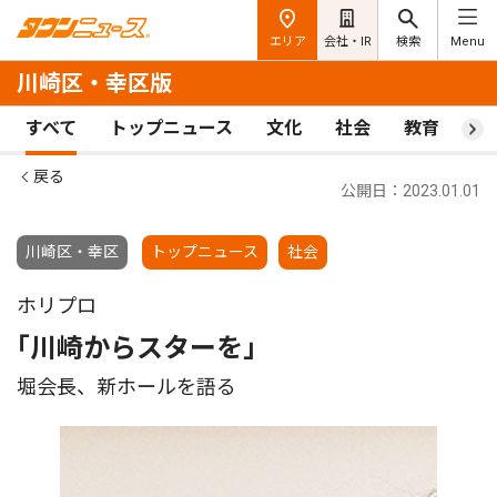
エリア
会社・IR
検索
Menu
川崎区・幸区版
すべて
トップニュース
文化
社会
教育
ス
戻る
公開日：2023.01.01
川崎区・幸区
トップニュース
社会
ホリプロ
｢川崎からスターを｣
堀会長、新ホールを語る