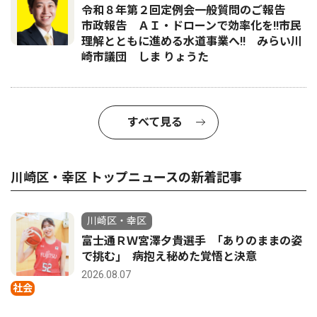
令和８年第２回定例会一般質問のご報告
市政報告 ＡＩ・ドローンで効率化を!!市民
理解とともに進める水道事業へ!! みらい川
崎市議団 しま りょうた
すべて見る
川崎区・幸区 トップニュースの新着記事
川崎区・幸区
富士通ＲＷ宮澤夕貴選手 ｢ありのままの姿
で挑む｣ 病抱え秘めた覚悟と決意
2026.08.07
社会