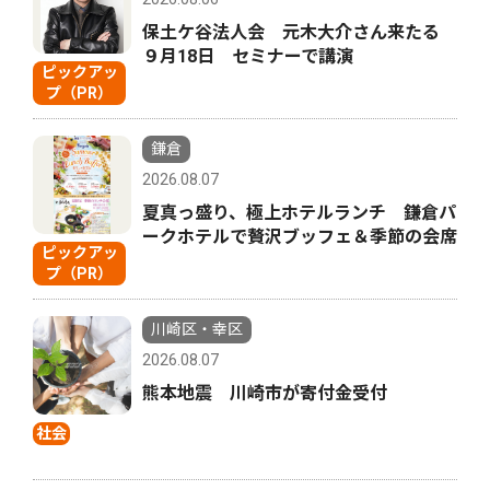
保土ケ谷法人会 元木大介さん来たる
９月18日 セミナーで講演
ピックアッ
プ（PR）
鎌倉
2026.08.07
夏真っ盛り、極上ホテルランチ 鎌倉パ
ークホテルで贅沢ブッフェ＆季節の会席
ピックアッ
プ（PR）
川崎区・幸区
2026.08.07
熊本地震 川崎市が寄付金受付
社会