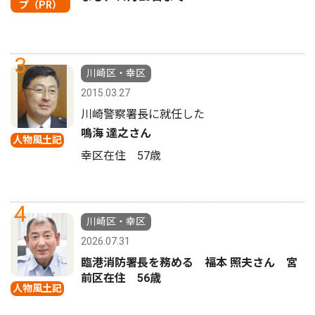
プ（PR）
3
川崎区・幸区
2015.03.27
川崎警察署長に就任した
鳴海 達之さん
人物風土記
幸区在住 57歳
4
川崎区・幸区
2026.07.31
臨港消防署長を務める 福本 照夫さん 宮
前区在住 56歳
人物風土記