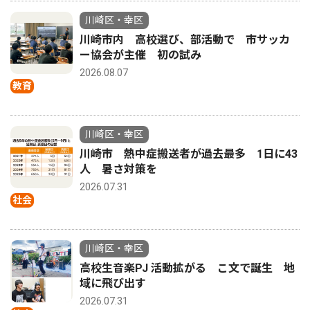
川崎区・幸区
川崎市内 高校選び、部活動で 市サッカ
ー協会が主催 初の試み
2026.08.07
教育
川崎区・幸区
川崎市 熱中症搬送者が過去最多 1日に43
人 暑さ対策を
2026.07.31
社会
川崎区・幸区
高校生音楽PJ 活動拡がる こ文で誕生 地
域に飛び出す
2026.07.31