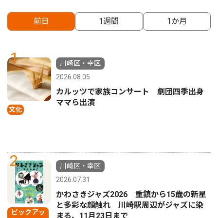
前日
1週間
1か月
1
川崎区・幸区
2026.08.05
カルッツで家族コンサート 劇団四季出身
ママら出演
文化
2
川崎区・幸区
2026.07.31
かわさきジャズ2026 重鎮から15歳の新星
と多彩な顔触れ 川崎駅周辺がジャズに染
ピックアッ
まる、11月23日まで