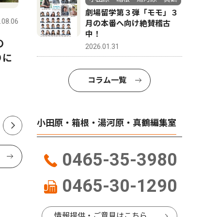
劇場留学第３弾「モモ」３
.08.06
小田原・箱根・湯河原・真鶴
2026.06.13
小田原・箱
月の本番へ向け絶賛稽古
中！
の
小田原市 全小中学校を一貫
自宅便座
2026.01.31
りに
校へ 2031年度から順次再編
トイレ 
日５回分
コラム一覧
小田原・箱根・湯河原・真鶴編集室
0465-35-3980
0465-30-1290
情報提供・ご意見はこちら