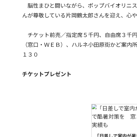
脳性まひと闘いながら、ポップバイオリニス
んが尊敬している片岡鶴太郎さんを迎え、心
チケット前売／指定席５千円、自由席３千円
（窓口・ＷＥＢ）、ハルネ小田原街かど案内
１３０
チケットプレゼント
「日差しで室内が暑