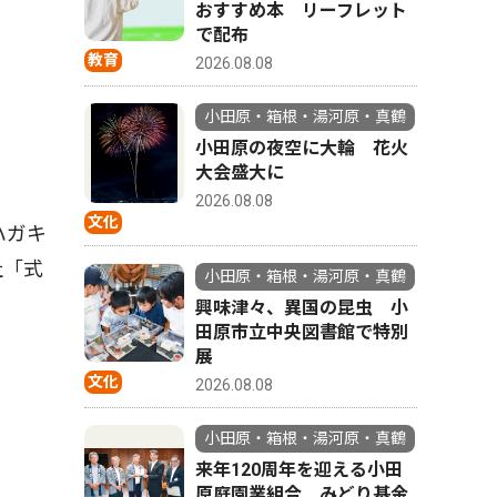
おすすめ本 リーフレット
で配布
教育
2026.08.08
小田原・箱根・湯河原・真鶴
小田原の夜空に大輪 花火
大会盛大に
2026.08.08
文化
ハガキ
社「式
小田原・箱根・湯河原・真鶴
興味津々、異国の昆虫 小
田原市立中央図書館で特別
展
文化
2026.08.08
小田原・箱根・湯河原・真鶴
来年120周年を迎える小田
原庭園業組合 みどり基金