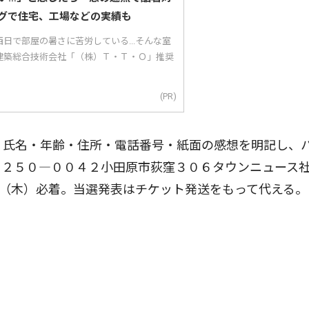
グで住宅、工場などの実績も
日で部屋の暑さに苦労している...そんな室
建築総合技術会社「（株）Ｔ・Ｔ・Ｏ」推奨
(PR)
。氏名・年齢・住所・電話番号・紙面の感想を明記し、
〒２５０―００４２小田原市荻窪３０６タウンニュース
、11月２日（木）必着。当選発表はチケット発送をもって代える。