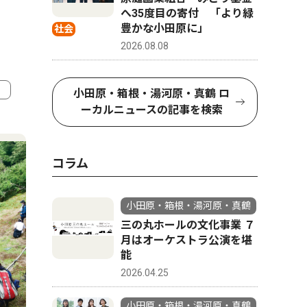
へ35度目の寄付 「より緑
豊かな小田原に」
社会
2026.08.08
小田原・箱根・湯河原・真鶴 ロ
ーカルニュースの記事を検索
4
5
コラム
小田原・箱根・湯河原・真鶴
三の丸ホールの文化事業 ７
月はオーケストラ公演を堪
能
2026.04.25
トップニュース
教育
ピックアッ
小田原・箱根・湯河原・真鶴