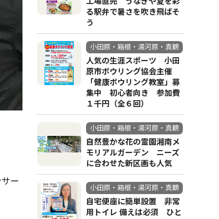
工場直売 うなぎや夏を彩
る駅弁で暑さを吹き飛ばそ
う
小田原・箱根・湯河原・真鶴
人気の生涯スポーツ 小田
原市ボウリング協会主催
「健康ボウリング教室」募
集中 初心者向き 参加費
１千円（全６回）
小田原・箱根・湯河原・真鶴
自然豊かな花の霊園湘南メ
モリアルガーデン ニーズ
に合わせた新区画も人気
ンサー
小田原・箱根・湯河原・真鶴
自宅便座に簡単設置 非常
用トイレ 備えは必須 ひと