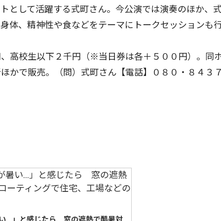
トとして活躍する式町さん。今公演では演奏のほか、
や身体、精神性や食などをテーマにトークセッションも
、高校生以下２千円（※当日券は各＋５００円）。同
所ほかで販売。（問）式町さん【電話】０８０・８４３
い…」と感じたら 窓の遮熱で酷暑対