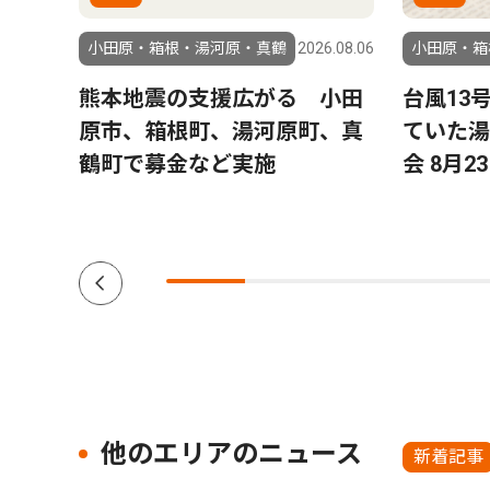
2.01.14
小田原・箱根・湯河原・真鶴
2026.08.06
小田原・箱
松坂桃
熊本地震の支援広がる 小田
台風13
原市、箱根町、湯河原町、真
ていた湯
鶴町で募金など実施
会 8月
他のエリアのニュース
新着記事