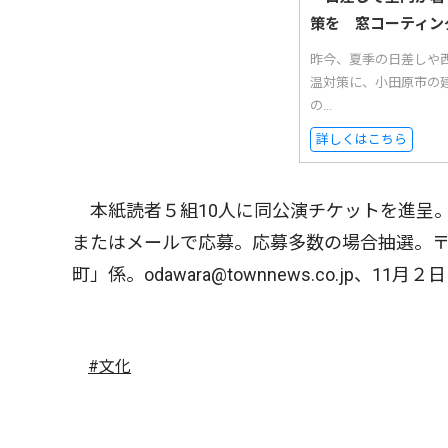
策を 窓コーティン
昨今、夏季の日差しや西
温対策に、小田原市の
の...
詳しくはこちら
本紙読者５組10人に同公演チケットを進呈
またはメールで応募。応募多数の場合抽選。
町」係。odawara@townnews.co.jp
#文化