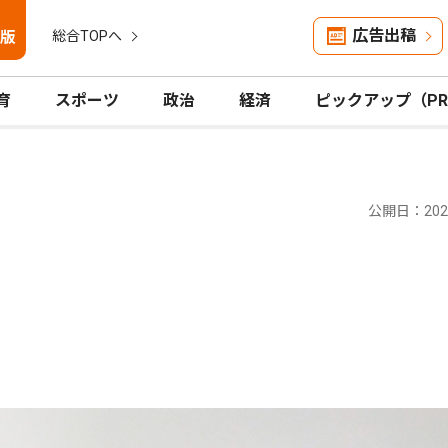
広告出稿
版
総合TOPへ
育
スポーツ
政治
経済
ピックアップ（P
公開日：2023