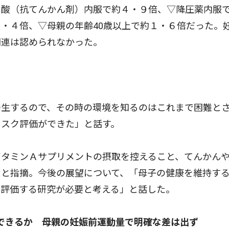
ロ酸（抗てんかん剤）内服で約４・９倍、▽降圧薬内服
・４倍、▽母親の年齢40歳以上で約１・６倍だった。
関連は認められなかった。
生するので、その時の環境を知るのはこれまで困難と
リスク評価ができた」と話す。
タミンＡサプリメントの摂取を控えること、てんかん
」と指摘。今後の展望について、「母子の健康を維持す
を評価する研究が必要と考える」と話した。
できるか 母親の妊娠前運動量で明確な差は出ず