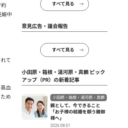
すべて見る
で約
妊娠中
意見広告・議会報告
すべて見る
されて
小田原・箱根・湯河原・真鶴 ピック
アップ（PR）の新着記事
や高血
るため
小田原・箱根・湯河原・真鶴
親として、今できること
「お子様の結婚を願う親御
様へ｣
2026.08.01