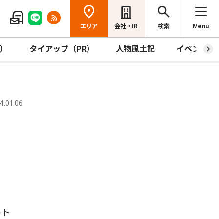
エリア
会社・IR
検索
Menu
R）
タイアップ（PR）
人物風土記
イベント
.01.06
ート