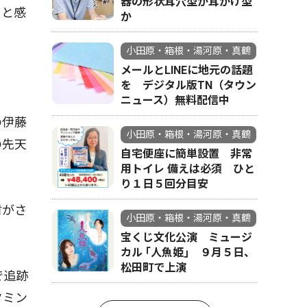
器の形状耳穴型か耳かけ型
ると感
か
小田原・箱根・湯河原・真鶴
メールとLINEに地元の話題
を デジタル版TN（タウン
ニュース）無料配信中
の伊藤
小田原・箱根・湯河原・真鶴
の先天
自宅便座に簡単設置 非常
用トイレ 備えは必須 ひと
り１日５回分目安
討がさ
小田原・箱根・湯河原・真鶴
宝くじ文化公演 ミュージ
カル ｢人魚姫｣ ９月５日、
松田町で上演
で追跡
タミン