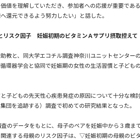
の価値を理解していただき、参加者への応援が重要であ
様へ還元できるよう努力したい」と話した。
とリスク因子 妊娠初期のビタミンＡサプリ摂取控えて
助教と、同大学エコチル調査神奈川ユニットセンター
児循環器学会と協同で妊娠期の女性の生活習慣と子ども
と子どもの先天性心疾患発症の原因について十分な検
（集団を追跡する）調査で初めての研究結果となった。
調査のデータをもとに、母子のペアを妊娠中から３歳ま
に関連する母親のリスク因子は、▽妊娠初期の母親のビ