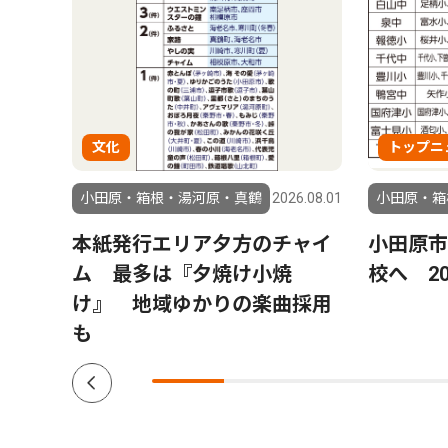
文化
トップニ
6.07.30
小田原・箱根・湯河原・真鶴
2026.08.01
小田原・箱
北高
本紙発行エリア夕方のチャイ
小田原市
ー投
ム 最多は『夕焼け小焼
校へ 2
目指
け』 地域ゆかりの楽曲採用
も