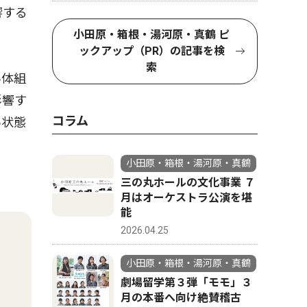
響する
小田原・箱根・湯河原・真鶴 ピ
ックアップ（PR）の記事を検
索
い体組
影響す
コラム
い状態
小田原・箱根・湯河原・真鶴
三の丸ホールの文化事業 ７
月はオーケストラ公演を堪
能
2026.04.25
小田原・箱根・湯河原・真鶴
劇場留学第３弾「モモ」３
月の本番へ向け絶賛稽古