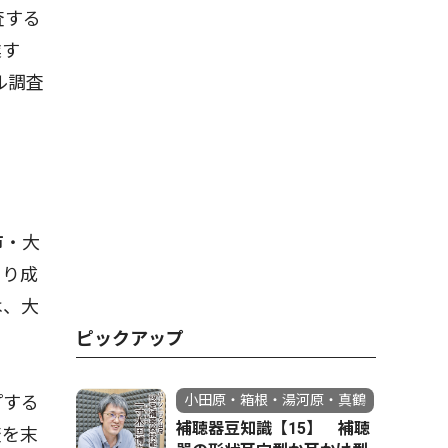
査する
業す
ル調査
市・大
より成
は、大
ピックアップ
プする
小田原・箱根・湯河原・真鶴
補聴器豆知識【15】 補聴
査を末