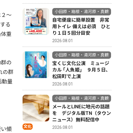
小田原・箱根・湯河原・真鶴
は２〜
自宅便座に簡単設置 非常
究する
用トイレ 備えは必須 ひと
り１日５回分目安
過体重
2026.08.01
小田原・箱根・湯河原・真鶴
動群の
宝くじ文化公演 ミュージ
カル ｢人魚姫｣ ９月５日、
れの群
松田町で上演
活動量
2026.08.01
小田原・箱根・湯河原・真鶴
メールとLINEに地元の話題
を デジタル版TN（タウン
ニュース）無料配信中
文化
2026.08.01
短い傾