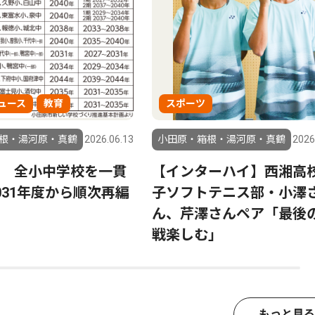
ュース
教育
スポーツ
根・湯河原・真鶴
2026.06.13
小田原・箱根・湯河原・真鶴
2026
 全小中学校を一貫
【インターハイ】西湘高
031年度から順次再編
子ソフトテニス部・小澤
ん、芹澤さんペア「最後
戦楽しむ」
もっと見る