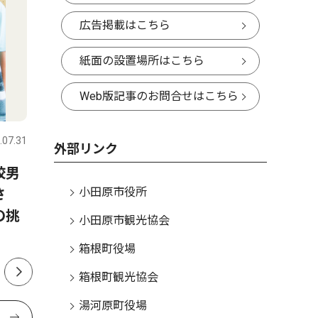
広告掲載はこちら
紙面の設置場所はこちら
Web版記事のお問合せはこちら
社会
社会
.07.31
小田原・箱根・湯河原・真鶴
2026.08.01
小田原・箱
外部リンク
校男
夏のダイヤモンド富士 小田
大漁と安
小田原市役所
さ
原市内で撮影シーズン 2026
鶴町で貴
の挑
年は8月11日から
小田原市観光協会
箱根町役場
箱根町観光協会
湯河原町役場