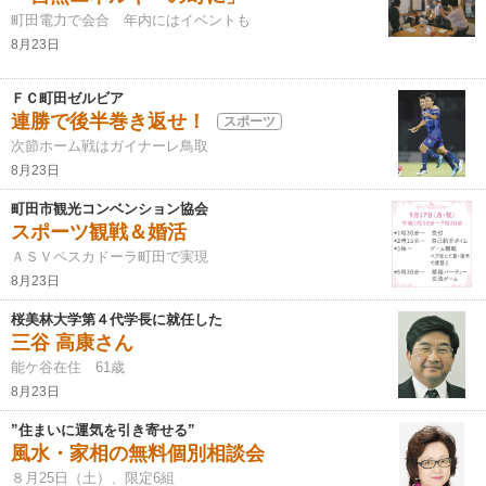
町田電力で会合 年内にはイベントも
8月23日
ＦＣ町田ゼルビア
連勝で後半巻き返せ！
スポーツ
次節ホーム戦はガイナーレ鳥取
8月23日
町田市観光コンベンション協会
スポーツ観戦＆婚活
ＡＳＶペスカドーラ町田で実現
8月23日
桜美林大学第４代学長に就任した
三谷 高康さん
能ケ谷在住 61歳
8月23日
”住まいに運気を引き寄せる”
風水・家相の無料個別相談会
８月25日（土）、限定6組