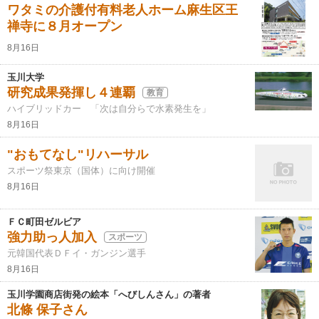
ワタミの介護付有料老人ホーム麻生区王
禅寺に８月オープン
8月16日
玉川大学
研究成果発揮し４連覇
教育
ハイブリッドカー 「次は自分らで水素発生を」
8月16日
"おもてなし"リハーサル
スポーツ祭東京（国体）に向け開催
8月16日
ＦＣ町田ゼルビア
強力助っ人加入
スポーツ
元韓国代表ＤＦイ・ガンジン選手
8月16日
玉川学園商店街発の絵本「へびしんさん」の著者
北條 保子さん