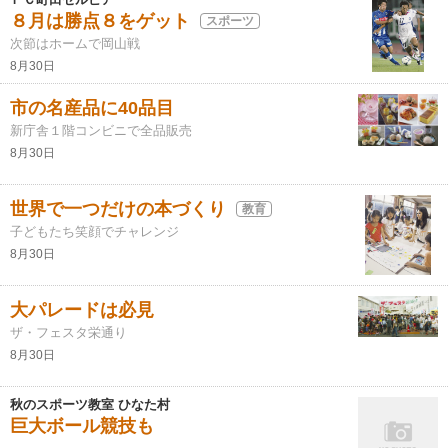
８月は勝点８をゲット
スポーツ
次節はホームで岡山戦
8月30日
市の名産品に40品目
新庁舎１階コンビニで全品販売
8月30日
世界で一つだけの本づくり
教育
子どもたち笑顔でチャレンジ
8月30日
大パレードは必見
ザ・フェスタ栄通り
8月30日
秋のスポーツ教室 ひなた村
巨大ボール競技も