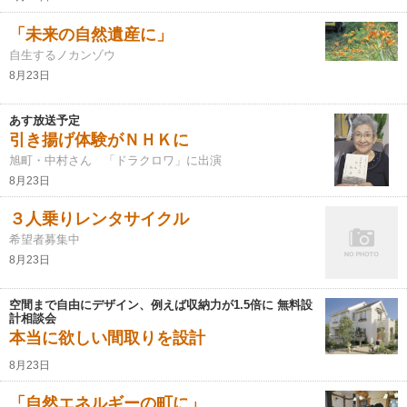
「未来の自然遺産に」
自生するノカンゾウ
8月23日
あす放送予定
引き揚げ体験がＮＨＫに
旭町・中村さん 「ドラクロワ」に出演
8月23日
３人乗りレンタサイクル
希望者募集中
8月23日
空間まで自由にデザイン、例えば収納力が1.5倍に 無料設
計相談会
本当に欲しい間取りを設計
8月23日
「自然エネルギーの町に」