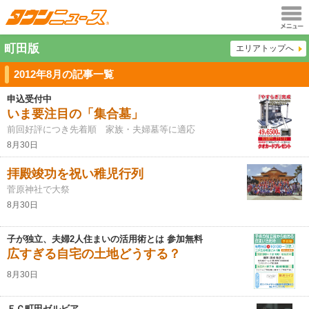
メニュ
町田版
エリアトップへ
ー
2012年8月の記事一覧
申込受付中
いま要注目の「集合墓」
前回好評につき先着順 家族・夫婦墓等に適応
8月30日
拝殿竣功を祝い稚児行列
菅原神社で大祭
8月30日
子が独立、夫婦2人住まいの活用術とは 参加無料
広すぎる自宅の土地どうする？
8月30日
ＦＣ町田ゼルビア