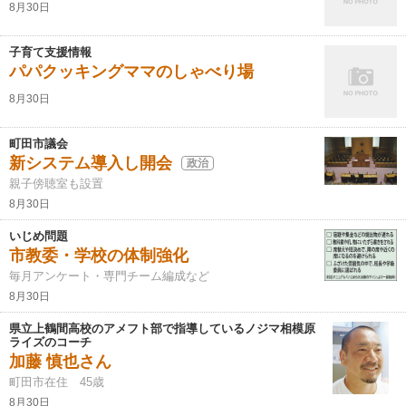
8月30日
子育て支援情報
パパクッキングママのしゃべり場
8月30日
町田市議会
新システム導入し開会
政治
親子傍聴室も設置
8月30日
いじめ問題
市教委・学校の体制強化
毎月アンケート・専門チーム編成など
8月30日
県立上鶴間高校のアメフト部で指導しているノジマ相模原
ライズのコーチ
加藤 慎也さん
町田市在住 45歳
8月30日