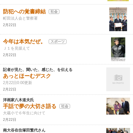
防犯への覚書締結
社会
町田法人会と警察署
2月22日
今年は本気だぜ。
スポーツ
Ｊ１を見据えて
2月22日
記者が見た、聞いた、感じた、を伝える
あっとほーむデスク
2月22日0:00更新
2月22日
洋画家八木道夫氏
手話で夢の大切さ語る
社会
大蔵小で６年生に向けて
2月22日
南大谷在住塚田繁代さん