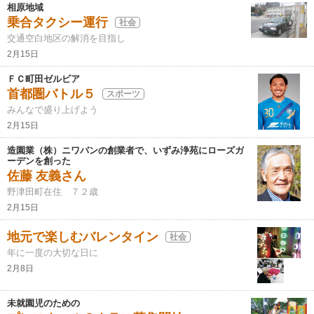
相原地域
乗合タクシー運行
社会
交通空白地区の解消を目指し
2月15日
ＦＣ町田ゼルビア
首都圏バトル５
スポーツ
みんなで盛り上げよう
2月15日
造園業（株）ニワバンの創業者で、いずみ浄苑にローズガ
ーデンを創った
佐藤 友義さん
野津田町在住 ７２歳
2月15日
地元で楽しむバレンタイン
社会
年に一度の大切な日に
2月8日
未就園児のための