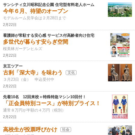
サンシティ立川昭和記念公園 住宅型有料老人ホーム
今年６月、待望のオープン
モデルルーム見学会は２月28日まで
2月22日
看護師が常駐する安心感 サービス付高齢者向け住宅
多世代が暮らす安らぎ空間
桜美林ガーデンヒルズ
2月22日
京王ツアー
古刹「深大寺」を味わう
文化
３月23日（金） 申込受付中
2月22日
先着10名 12回来校＋特殊特急マシン10回付！
「正会員特別コース」が特別プライス！
通常８万円が半額の４万円（税別）
2月22日
高校生が投票呼びかけ
社会