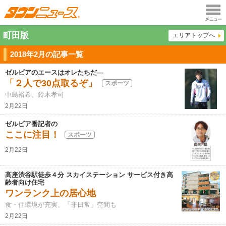
メニュ
町田版
エリアトップへ
ー
2018年2月の記事一覧
ゼルビアのエースはオレたちだ―
「２人で30点取るぞ」
スポーツ
中島裕希、鈴木孝司
2月22日
ゼルビア番記者の
ここに注目！
スポーツ
2月22日
高座渋谷駅徒歩４分 スカイステーション サービス付き高
齢者向け住宅
ワンランク上の居心地
食・住環境が充実、「非日常」空間も
2月22日