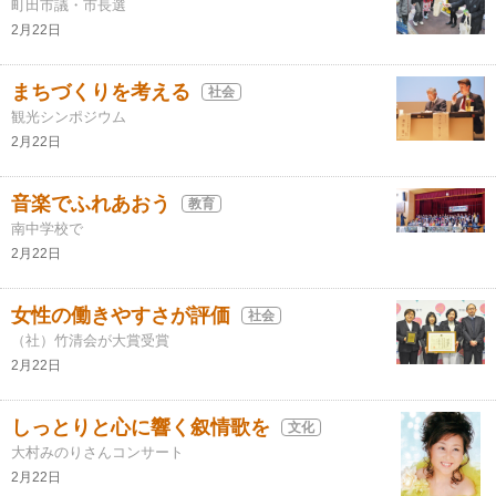
町田市議・市長選
2月22日
まちづくりを考える
社会
観光シンポジウム
2月22日
音楽でふれあおう
教育
南中学校で
2月22日
女性の働きやすさが評価
社会
（社）竹清会が大賞受賞
2月22日
しっとりと心に響く叙情歌を
文化
大村みのりさんコンサート
2月22日