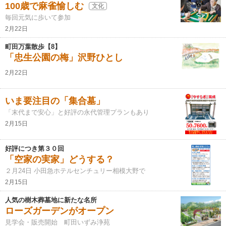
100歳で麻雀愉しむ
文化
毎回元気に歩いて参加
2月22日
町田万葉散歩【8】
「忠生公園の梅」沢野ひとし
2月22日
いま要注目の「集合墓」
「末代まで安心」と好評の永代管理プランもあり
2月15日
好評につき第３０回
「空家の実家」どうする？
２月24日 小田急ホテルセンチュリー相模大野で
2月15日
人気の樹木葬墓地に新たな名所
ローズガーデンがオープン
見学会・販売開始 町田いずみ浄苑