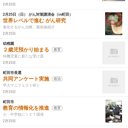
2月15日
2月25日（日） がん対策講演会（in町田）
世界レベルで進む がん研究
進化するがん治療、最前線紹介
2月15日
幼稚園
２歳児預かり始まる
教育
待機児童に新たな受け皿
2月15日
町田市長選
共同アンケート実施
政治
早大マニフェスト研と
2月15日
町田市
教育の情報化を推進
教育
小・中学校にＩＣＴ環境
2月15日