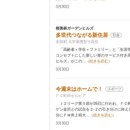
3月30日
桜美林ガーデンヒルズ
多世代つながる新住居
社会
全国初 大学連携型サ高住
「高齢者＋学生＋ファミリー」と「生涯学
コンセプトにした新しい形のサービス付き
ヒルズ」がこの...
（続きを読む）
3月30日
今週末はホームで！
スポーツ
ＦＣ町田ゼルビア
Ｊ２リーグ第５節が26日に行われ、ＦＣ
ゲン金沢との試合を２-２の引き分けに終えた
分にＦＷ井上裕大...
（続きを読む）
3月30日