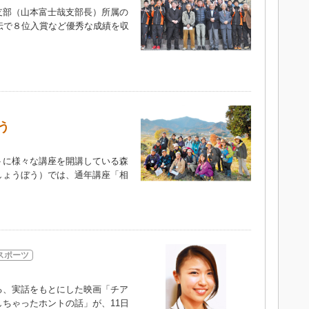
部（山本富士哉支部長）所属の
伝で８位入賞など優秀な成績を収
う
に様々な講座を開講している森
しょうぼう）では、通年講座「相
）
スポーツ
、実話をもとにした映画「チア
ちゃったホントの話」が、11日