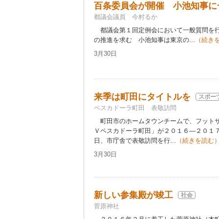
百条委員会が開催 小池知事に
都議会議員 今村るか
都議会第１回定例会において一般質問を行
の推進を求む 小池知事は東京の...
（続き
3月30日
来季は町田にタイトルを
スポー
ペスカドーラ町田 表敬訪問
町田市のホームタウンチームで、フットサ
Ｖペスカドーラ町田」が２０１６―２０１７
日、市庁舎で表敬訪問を行...
（続きを読む
3月30日
新しい参集殿が竣工
社会
菅原神社