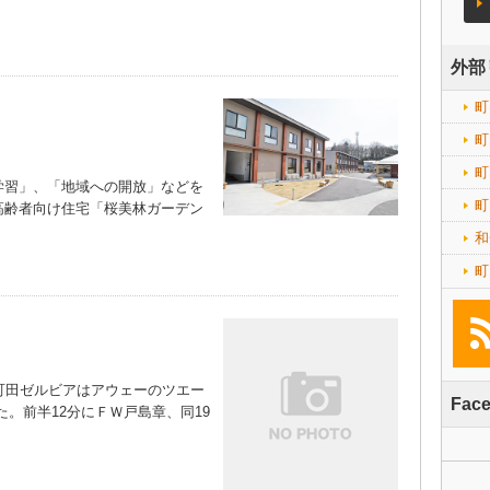
外部
町
町
町
習」、「地域への開放」などを
町
高齢者向け住宅「桜美林ガーデン
和
町
町田ゼルビアはアウェーのツエー
Fac
。前半12分にＦＷ戸島章、同19