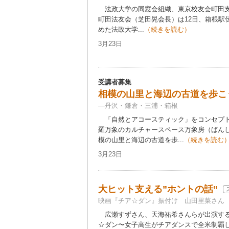
法政大学の同窓会組織、東京校友会町田支
町田法友会（芝田晃会長）は12日、箱根駅
めた法政大学...
（続きを読む）
3月23日
受講者募集
相模の山里と海辺の古道を歩こ
―丹沢・鎌倉・三浦・箱根
「自然とアコースティック」をコンセプト
羅万象のカルチャースペース万象房（ばん
模の山里と海辺の古道を歩...
（続きを読む
3月23日
大ヒット支える”ホントの話”
映画『チア☆ダン』振付け 山田里菜さん
広瀬すずさん、天海祐希さんらが出演する
☆ダン〜女子高生がチアダンスで全米制覇し