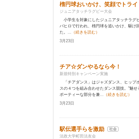
楕円球おいかけ、笑顔でトライ
ジュニアタッチラグビー大会
小学生を対象にしたジュニアタッチラグビ
バヒロで行われ、楕円球を追いかけ、駆け
た。...
（続きを読む）
3月23日
チア☆ダンやるなら今！
新規特別キャンペーン実施
「チアダンス」はジャズダンス、ヒップホ
スの４つを組み合わせたダンス競技。”魅せ
ポーティーな部分を兼...
（続きを読む）
3月23日
駅伝選手らを激励
社会
法政大学町田法友会