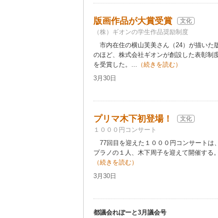
版画作品が大賞受賞
文化
（株）ギオンの学生作品奨励制度
市内在住の横山芙美さん（24）が描いた
のほど、株式会社ギオンが創設した表彰制
を受賞した。...
（続きを読む）
3月30日
プリマ木下初登場！
文化
１０００円コンサート
77回目を迎えた１０００円コンサートは
プラノの１人、木下周子を迎えて開催する。
（続きを読む）
3月30日
都議会れぽーと3月議会号