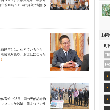
田８０２）の参集殿が一年余り
午前10時〜11時に拝殿で開催さ
お問
町
前贈与とは、生きているうち
。相続税対策や、お世話になった
む）
体育館で25日、国の天然記念物
。２０１１年以降、同まつりで被