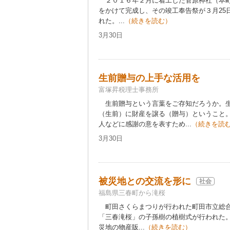
２０１６年２月に着工した菅原神社（本町
をかけて完成し、その竣工奉告祭が３月25日
れた。...
（続きを読む）
3月30日
生前贈与の上手な活用を
富塚昇税理士事務所
生前贈与という言葉をご存知だろうか。生
（生前）に財産を譲る（贈与）ということ
人などに感謝の意を表すため...
（続きを読
3月30日
被災地との交流を形に
社会
福島県三春町から滝桜
町田さくらまつりが行われた町田市立総合
「三春滝桜」の子孫樹の植樹式が行われた
災地の物産販...
（続きを読む）