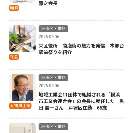
雅之会長
経済
港南区・栄区
2026.08.06
栄区役所 商店街の魅力を発信 本郷台
駅前祭りを紹介
社会
港南区・栄区
2026.08.06
地域工業会11団体で組織される「横浜
市工業会連合会」の会長に就任した 黒
人物風土記
田 憲一さん 戸塚区在勤 66歳
港南区・栄区