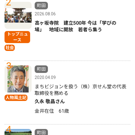
2
町田
2026.08.06
高ヶ坂寺院 建立500年 今は「学びの
場」 地域に開放 若者ら集う
トップニュ
ース
社会
3
町田
2020.04.09
まちビジョンを扱う（株）京せん堂の代表
取締役を務める
人物風土記
久永 敬晶さん
金井在住 61歳
4
町田