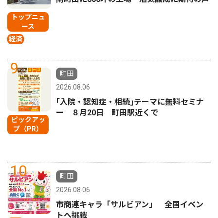
トップニュ
ース
経済
9
町田
2026.08.06
｢入院・認知症・相続｣テーマに無料セミナ
ー ８月20日 町田駅近くで
ピックアッ
プ（PR）
10
町田
2026.08.06
市商連キャラ「サルビアン」 全国イベン
トへ挑戦