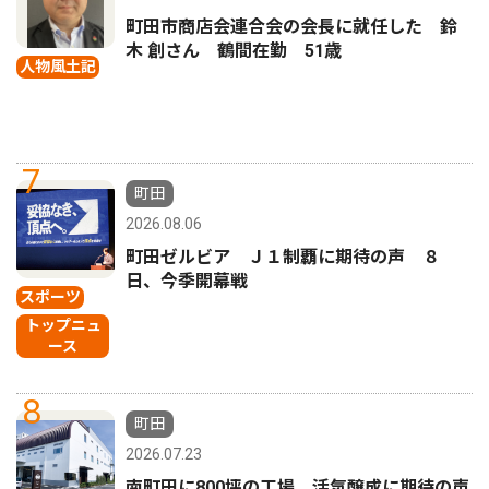
町田市商店会連合会の会長に就任した 鈴
木 創さん 鶴間在勤 51歳
人物風土記
7
町田
2026.08.06
町田ゼルビア Ｊ１制覇に期待の声 ８
日、今季開幕戦
スポーツ
トップニュ
ース
8
町田
2026.07.23
南町田に800坪の工場 活気醸成に期待の声