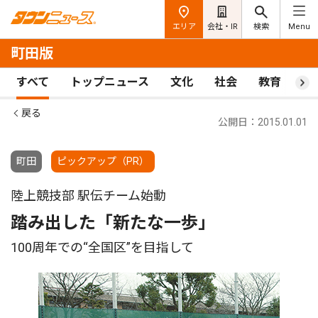
エリア
会社・IR
検索
Menu
町田版
すべて
トップニュース
文化
社会
教育
ス
戻る
公開日：2015.01.01
町田
ピックアップ（PR）
陸上競技部 駅伝チーム始動
踏み出した「新たな一歩」
100周年での“全国区”を目指して