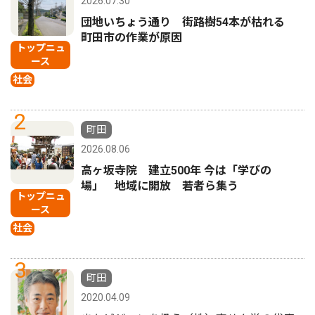
2026.07.30
団地いちょう通り 街路樹54本が枯れる
町田市の作業が原因
トップニュ
ース
社会
2
町田
2026.08.06
高ヶ坂寺院 建立500年 今は「学びの
場」 地域に開放 若者ら集う
トップニュ
ース
社会
3
町田
2020.04.09