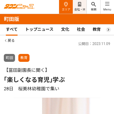
エリア
会社・IR
検索
Menu
町田版
すべて
トップニュース
文化
社会
教育
ス
戻る
公開日：2023.11.09
町田
教育
【冨田副園長に聞く】
｢楽しくなる育児｣学ぶ
28日 桜美林幼稚園で集い