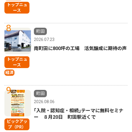
トップニュ
ース
8
町田
2026.07.23
南町田に800坪の工場 活気醸成に期待の声
トップニュ
ース
経済
9
町田
2026.08.06
｢入院・認知症・相続｣テーマに無料セミナ
ー ８月20日 町田駅近くで
ピックアッ
プ（PR）