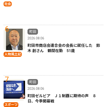
社会
6
町田
2026.08.06
町田市商店会連合会の会長に就任した 鈴
木 創さん 鶴間在勤 51歳
人物風土記
7
町田
2026.08.06
町田ゼルビア Ｊ１制覇に期待の声 ８
日、今季開幕戦
スポーツ