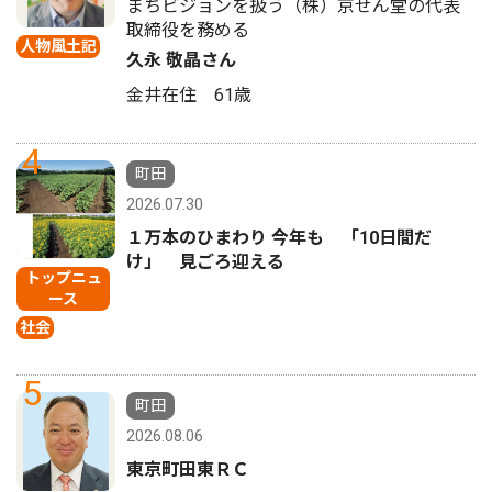
まちビジョンを扱う（株）京せん堂の代表
取締役を務める
人物風土記
久永 敬晶さん
金井在住 61歳
4
町田
2026.07.30
１万本のひまわり 今年も 「10日間だ
け」 見ごろ迎える
トップニュ
ース
社会
5
町田
2026.08.06
東京町田東ＲＣ