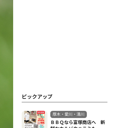
ピックアップ
厚木・愛川・清川
ＢＢＱなら富塚商店へ 新