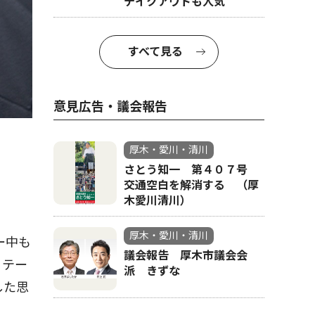
テイクアウトも人気
すべて見る
意見広告・議会報告
厚木・愛川・清川
さとう知一 第４０７号
交通空白を解消する （厚
木愛川清川）
厚木・愛川・清川
ー中も
議会報告 厚木市議会会
リテー
派 きずな
した思