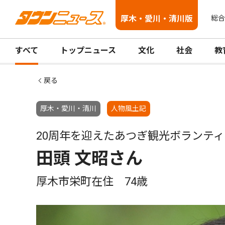
厚木・愛川・清川版
総合
すべて
トップニュース
文化
社会
教
戻る
厚木・愛川・清川
人物風土記
20周年を迎えたあつぎ観光ボランテ
田頭 文昭さん
厚木市栄町在住 74歳