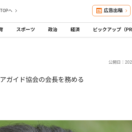
広告出稿
TOPへ
育
スポーツ
政治
経済
ピックアップ（P
公開日：2024
ィアガイド協会の会長を務める