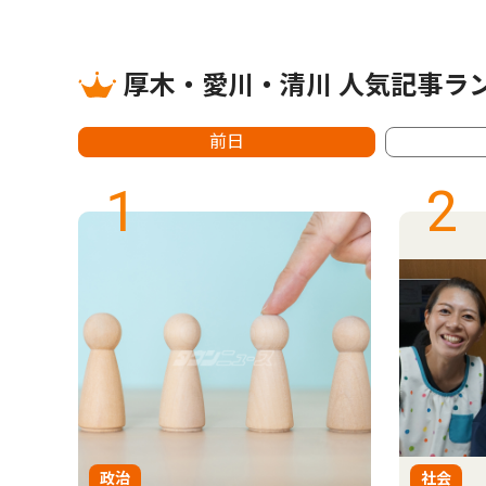
厚木・愛川・清川 人気記事ラ
前日
1
2
政治
社会