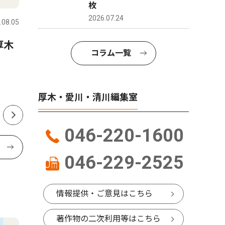
枚
2026.07.24
.08.05
厚木・愛川・清川
2026.08.06
厚木・愛川
厚木
愛川町の31歳新町長が就任１
「森の妖
コラム一覧
カ月 変化よりも安心感で船
木市 荻
出 茅大夢（かやひろむ）町
長インタビュー
厚木・愛川・清川編集室
046-220-1600
046-229-2525
情報提供・ご意見はこちら
著作物の二次利用等はこちら