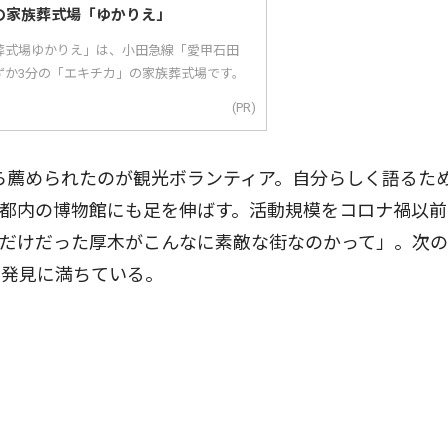
の家族葬式場「ゆかりえ」
葬式場ゆかりえ」は、小田急線「愛甲石田
ずか3分の「エキチカ」の家族葬式場です。
(PR)
ら薦められたのが観光ボランティア。自分らしく語るた
都内の博物館にも足を伸ばす。活動規模をコロナ禍以前
だけだった厚木がこんなに素敵な街なのかって」。次の
。発見に満ちている。