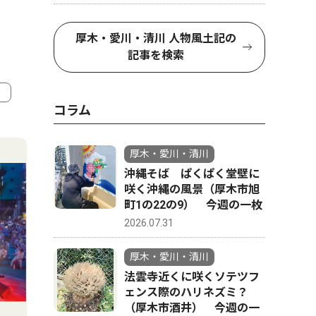
厚木・愛川・清川 人物風土記の
記事を検索
コラム
4
5
厚木・愛川・清川
沖縄そば ぱくぱく堂壁に
咲く沖縄の風景（厚木市旭
町1の22の9） 今週の一枚
2026.07.31
厚木・愛川・清川
法雲寺近くに咲くソテツフ
ェンス際のハリネズミ？
（厚木市酒井） 今週の一
政治
文化