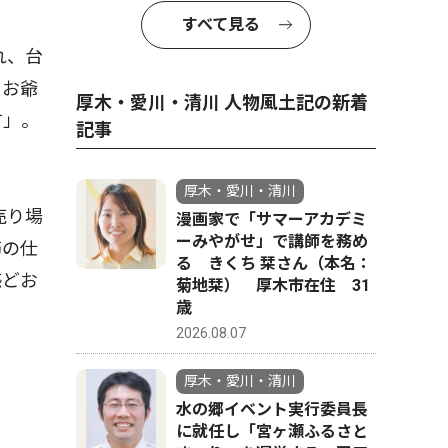
すべて見る
れ、台
るお爺
厚木・愛川・清川 人物風土記の新着
す」。
記事
厚木・愛川・清川
売り場
漫画家で「サマーアカデミ
ーみやがせ」で講師を務め
筋の仕
る きくち 栞さん（本名：
感どお
菊地栞） 厚木市在住 31
歳
2026.08.07
厚木・愛川・清川
水の郷イベント実行委員長
に就任し「宮ヶ瀬ふるさと