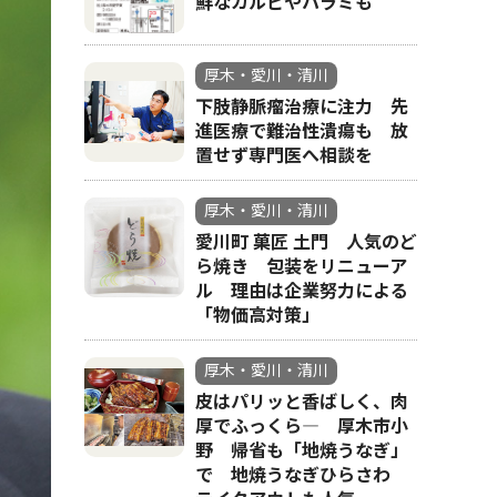
鮮なカルビやハラミも
厚木・愛川・清川
下肢静脈瘤治療に注力 先
進医療で難治性潰瘍も 放
置せず専門医へ相談を
厚木・愛川・清川
愛川町 菓匠 土門 人気のど
ら焼き 包装をリニューア
ル 理由は企業努力による
「物価高対策」
厚木・愛川・清川
皮はパリッと香ばしく、肉
厚でふっくら― 厚木市小
野 帰省も「地焼うなぎ」
で 地焼うなぎひらさわ