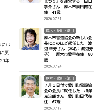
まつり」を運営する 田口
恭介さん 厚木市妻田南在
住 41歳
2026.07.31
厚木・愛川・清川
厚木市書道協会の新しい会
長にこのほど就任した 渡
めには
辺 華芳さん（本名：渡辺芳
に戻
子） 厚木市愛甲在住 80
歳
20年
2026.07.24
厚木・愛川・清川
７月１日付で愛川町電設協
会の会長に就任した 梅澤
克治郎さん 愛川町田代在
住 67歳
2026.07.17