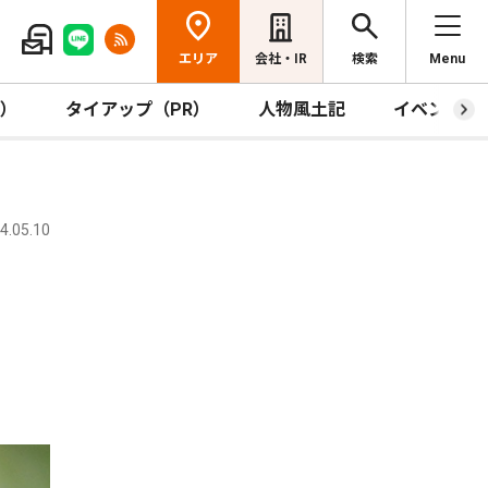
エリア
会社・IR
検索
Menu
R）
タイアップ（PR）
人物風土記
イベント
.05.10