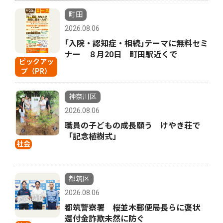
町田
2026.08.06
｢入院・認知症・相続｣テーマに無料セミ
ナー ８月20日 町田駅近くで
ピックアッ
プ（PR）
神奈川区
2026.08.06
職員の子どもの成長願う けやき荘で
「記念植樹式」
社会
都筑区
2026.08.06
都筑警察署 桜並木郵便局長らに褒状
還付金詐欺未然に防ぐ