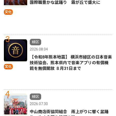
国際職豊かな盆踊り 霧が丘で盛大に
文化
3
緑区
2026.08.04
【令和8年熊本地震】 横浜市緑区の日本音楽
技術協会、熊本県内で音楽アプリの有償機
文化
能を無償開放 ８月31日まで
4
緑区
2026.07.30
中山商店街協同組合 雨上がりに響く盆踊