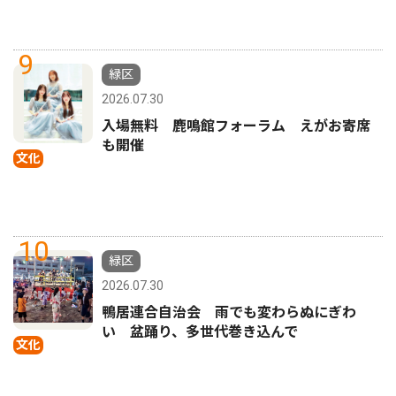
9
緑区
2026.07.30
入場無料 鹿鳴館フォーラム えがお寄席
も開催
文化
10
緑区
2026.07.30
鴨居連合自治会 雨でも変わらぬにぎわ
い 盆踊り、多世代巻き込んで
文化