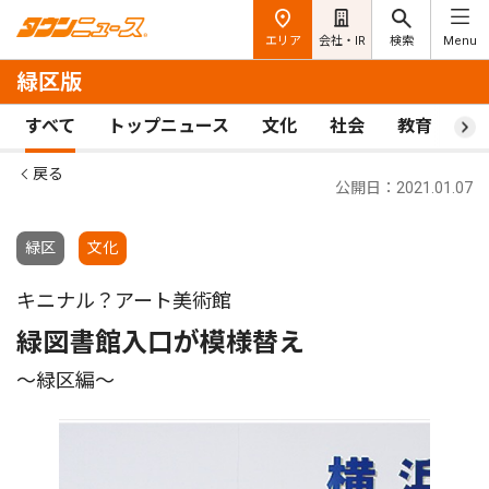
エリア
会社・IR
検索
Menu
緑区版
すべて
トップニュース
文化
社会
教育
ス
戻る
公開日：2021.01.07
緑区
文化
キニナル？アート美術館
緑図書館入口が模様替え
〜緑区編〜