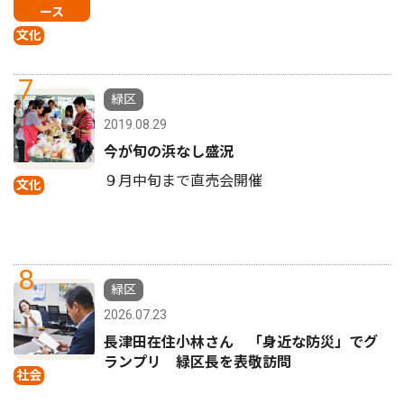
ース
文化
7
緑区
2019.08.29
今が旬の浜なし盛況
９月中旬まで直売会開催
文化
8
緑区
2026.07.23
長津田在住小林さん 「身近な防災」でグ
ランプリ 緑区長を表敬訪問
社会