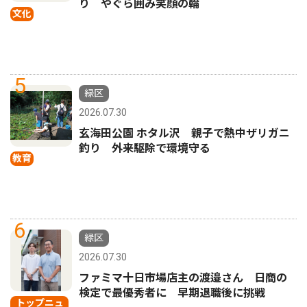
り やぐら囲み笑顔の輪
文化
5
緑区
2026.07.30
玄海田公園 ホタル沢 親子で熱中ザリガニ
釣り 外来駆除で環境守る
教育
6
緑区
2026.07.30
ファミマ十日市場店主の渡邉さん 日商の
検定で最優秀者に 早期退職後に挑戦
トップニュ