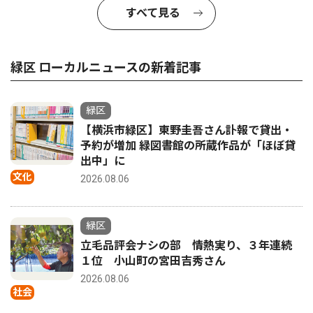
すべて見る
緑区 ローカルニュースの新着記事
緑区
【横浜市緑区】東野圭吾さん訃報で貸出・
予約が増加 緑図書館の所蔵作品が「ほぼ貸
出中」に
文化
2026.08.06
緑区
立毛品評会ナシの部 情熱実り、３年連続
１位 小山町の宮田吉秀さん
2026.08.06
社会