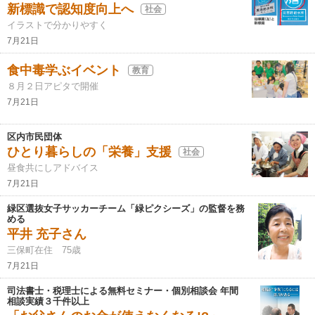
新標識で認知度向上へ
社会
イラストで分かりやすく
7月21日
食中毒学ぶイベント
教育
８月２日アピタで開催
7月21日
区内市民団体
ひとり暮らしの「栄養」支援
社会
昼食共にしアドバイス
7月21日
緑区選抜女子サッカーチーム「緑ピクシーズ」の監督を務
める
平井 充子さん
三保町在住 75歳
7月21日
司法書士・税理士による無料セミナー・個別相談会 年間
相談実績３千件以上