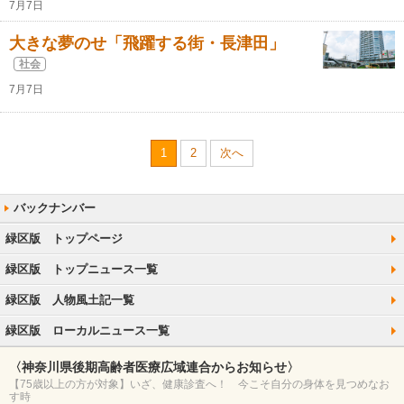
7月7日
大きな夢のせ「飛躍する街・長津田」
社会
7月7日
1
2
次へ
緑区版 トップページ
緑区版 トップニュース一覧
緑区版 人物風土記一覧
緑区版 ローカルニュース一覧
〈神奈川県後期高齢者医療広域連合からお知らせ〉
【75歳以上の方が対象】いざ、健康診査へ！ 今こそ自分の身体を見つめなお
す時