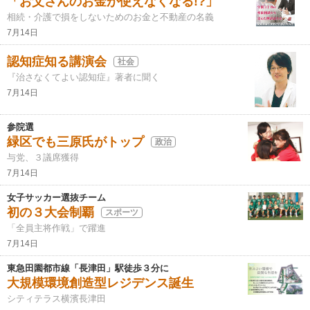
「お父さんのお金が使えなくなる!?」
相続・介護で損をしないためのお金と不動産の名義
7月14日
認知症知る講演会
社会
『治さなくてよい認知症』著者に聞く
7月14日
参院選
緑区でも三原氏がトップ
政治
与党、３議席獲得
7月14日
女子サッカー選抜チーム
初の３大会制覇
スポーツ
「全員主将作戦」で躍進
7月14日
東急田園都市線「長津田」駅徒歩３分に
大規模環境創造型レジデンス誕生
シティテラス横濱長津田