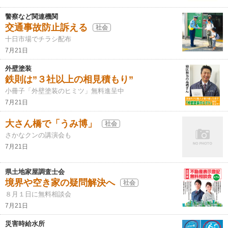
警察など関連機関
交通事故防止訴える
社会
十日市場でチラシ配布
7月21日
外壁塗装
鉄則は”３社以上の相見積もり”
小冊子「外壁塗装のヒミツ」無料進呈中
7月21日
大さん橋で「うみ博」
社会
さかなクンの講演会も
7月21日
県土地家屋調査士会
境界や空き家の疑問解決へ
社会
８月１日に無料相談会
7月21日
災害時給水所