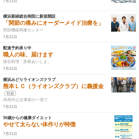
7月21日
横浜新緑総合病院に新規開設
「関節の痛みにオーダーメイド治療を」
関節機能再建センター
7月21日
配達予約承り中
職人の味、届けます
懐石料理「茶寮あいしま」
7月21日
横浜みどりライオンズクラブ
熊本ＬＣ（ライオンズクラブ）に義援金
社会
45周年記念事業の一環で
7月21日
50歳からの健康ダイエット
やせて太らない体作りが特徴
7月21日