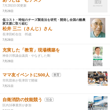
あっとほーむデスク
7月28日0:00更新
7月28日
低コスト・時短のチーズ製造法を研究・開発し全国の酪農
家支援に取り組む
松井 三二（さんじ）さん
長津田町在住 85歳
7月28日
充実した「教育」現場構築を
神奈川県議会議員・やなぎした剛
7月28日
ママ友イベントに500人
教育
市民団体が長津田で開催
7月21日
自衛消防の技能競う
社会
区内16事業所が参加