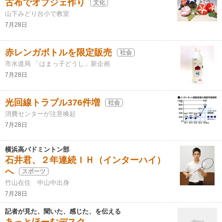
古布でオブジェ作り
文化
山下みどり台小で教室
7月28日
赤レンガボトルを限定販売
社会
市水道局 「はまっ子どうし」新企画
7月28日
光回線トラブル376件増
社会
消費センターが注意喚起
7月28日
横浜高バドミントン部
石井君、２年連続ＩＨ（インターハイ）
へ
スポーツ
竹山在住 中山中出身
7月28日
記者が見た、聞いた、感じた、を伝える