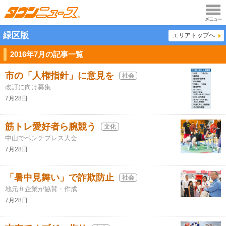
メニュ
緑区版
エリアトップへ
ー
2016年7月の記事一覧
市の「人権指針」に意見を
社会
改訂に向け募集
7月28日
筋トレ愛好者ら腕競う
文化
中山でベンチプレス大会
7月28日
「暑中見舞い」で詐欺防止
社会
地元８企業が協賛・作成
7月28日