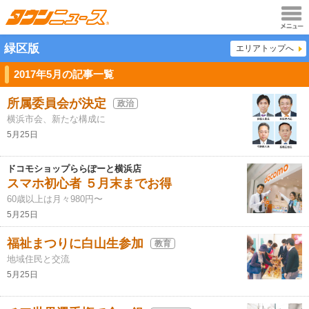
メニュ
緑区版
エリアトップへ
ー
2017年5月の記事一覧
所属委員会が決定
政治
横浜市会、新たな構成に
5月25日
ドコモショップららぽーと横浜店
スマホ初心者 ５月末までお得
60歳以上は月々980円〜
5月25日
福祉まつりに白山生参加
教育
地域住民と交流
5月25日