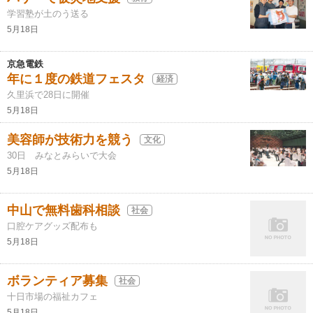
学習塾が土のう送る
5月18日
京急電鉄
年に１度の鉄道フェスタ
経済
久里浜で28日に開催
5月18日
美容師が技術力を競う
文化
30日 みなとみらいで大会
5月18日
中山で無料歯科相談
社会
口腔ケアグッズ配布も
5月18日
ボランティア募集
社会
十日市場の福祉カフェ
5月18日