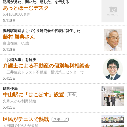
記者が見た、聞いた、感じた、を伝える
あっとほーむデスク
5月18日0:00更新
5月18日
鴨居駅周辺まちづくり研究会の代表に就任した
藤村 勝典さん
白山在住 65歳
5月18日
「お悩み事」を解決
弁護士による不動産の個別無料相談会
三井住友トラスト不動産 横浜第二センターで
5月11日
緑郵便局
中山駅に「はこぽす」設置
社会
先月末から利用開始
5月11日
区民がテニスで熱戦
スポーツ
４日間で103人が参加