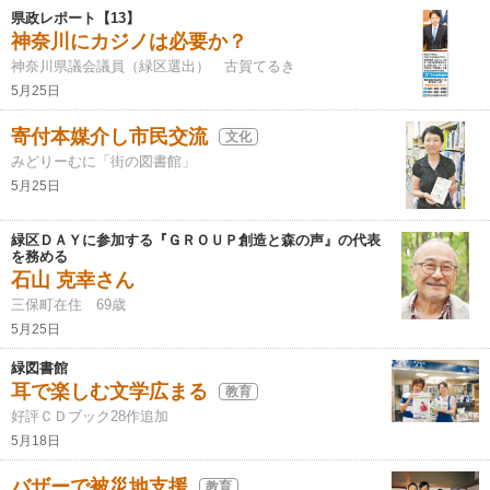
県政レポート【13】
神奈川にカジノは必要か？
神奈川県議会議員（緑区選出） 古賀てるき
5月25日
寄付本媒介し市民交流
文化
みどりーむに「街の図書館」
5月25日
緑区ＤＡＹに参加する『ＧＲＯＵＰ創造と森の声』の代表
を務める
石山 克幸さん
三保町在住 69歳
5月25日
緑図書館
耳で楽しむ文学広まる
教育
好評ＣＤブック28作追加
5月18日
バザーで被災地支援
教育