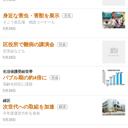
身近な害虫・害獣を展示
文化
そごう前広場 相談コーナーも
5月18日
区役所で難病の講演会
社会
交流会なども
5月18日
生活保護受給世帯
バブル期の約4倍に
社会
高齢化対応に課題
5月18日
緑区
次世代への取組を加速
経済
今年度運営方針を発表
5月18日