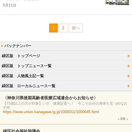
5月11日
1
2
次へ
緑区版 トップページ
緑区版 トップニュース一覧
緑区版 人物風土記一覧
緑区版 ローカルニュース一覧
〈神奈川県後期高齢者医療広域連合からお知らせ〉
【75歳以上の方が対象】いざ、健康診査へ！ 今こそ自分の身体を見つめなお
す時
https://www.union.kanagawa.lg.jp/1000011/1000645.html
＜PR＞
緑区社会福祉協議会