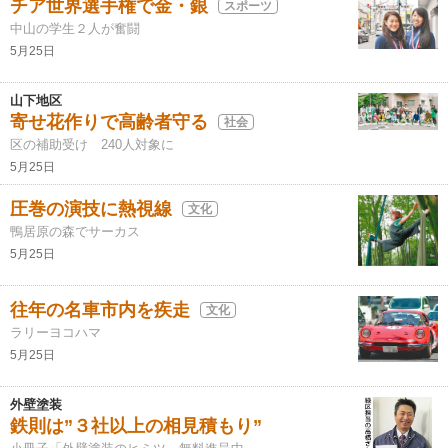
チア世界選手権で金・銀
スポーツ
中山の学生２人が奮闘
5月25日
山下地区
寄せ花作りで高齢者守る
社会
区の補助受け 240人対象に
5月25日
圧巻の演技に熱視線
文化
鴨居原の森でサーカス
5月25日
往年の名車市内を疾走
文化
ラリーヨコハマ
5月25日
外壁塗装
鉄則は”３社以上の相見積もり”