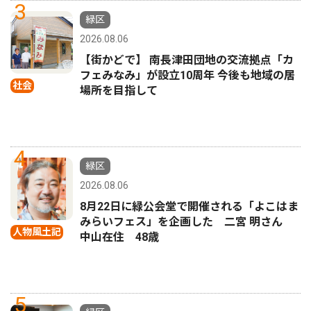
3
緑区
2026.08.06
【街かどで】 南長津田団地の交流拠点「カ
フェみなみ」が設立10周年 今後も地域の居
社会
場所を目指して
4
緑区
2026.08.06
8月22日に緑公会堂で開催される「よこはま
みらいフェス」を企画した 二宮 明さん
人物風土記
中山在住 48歳
5