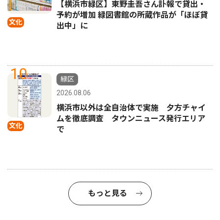
【横浜市緑区】東野圭吾さん訃報で貸出・
予約が増加 緑図書館の所蔵作品が「ほぼ貸
文化
出中」に
10
緑区
2026.08.06
横浜市以外は全自治体で実施 夕方チャイ
ムを徹底調査 タウンニュース発行エリア
文化
で
もっと見る