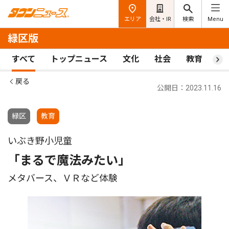
エリア
会社・IR
検索
Menu
緑区版
すべて
トップニュース
文化
社会
教育
ス
戻る
公開日：2023.11.16
緑区
教育
いぶき野小児童
「まるで魔法みたい」
メタバース、ＶＲなど体験