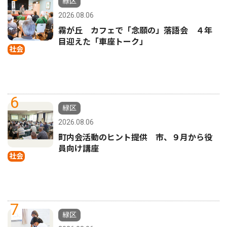
緑区
2026.08.06
霧が丘 カフェで「念願の」落語会 ４年
目迎えた「車座トーク」
社会
6
緑区
2026.08.06
町内会活動のヒント提供 市、９月から役
員向け講座
社会
7
緑区