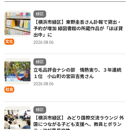
緑区
【横浜市緑区】東野圭吾さん訃報で貸出・
予約が増加 緑図書館の所蔵作品が「ほぼ貸
出中」に
文化
2026.08.06
緑区
立毛品評会ナシの部 情熱実り、３年連続
１位 小山町の宮田吉秀さん
2026.08.06
社会
緑区
【横浜市緑区】 みどり国際交流ラウンジ 外
国につながる子ども支援へ、教員とボラン