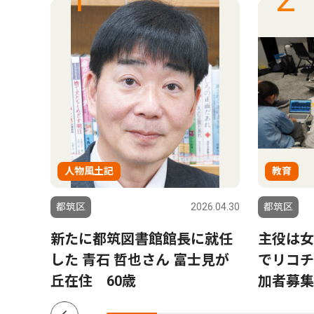
人物風土記
教育
6.07.30
都筑区
2026.04.30
都筑区
を一
新たに都筑図書館館長に就任
主役は女
続支
した 青石 哲也さん 富士見が
でリコチ
丘在住 60歳
加者募集