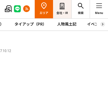
エリア
会社・IR
検索
Menu
R）
タイアップ（PR）
人物風土記
イベント
.10.12