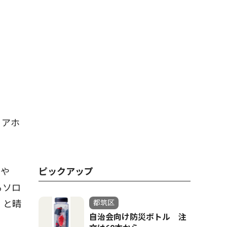
ミアホ
」や
ピックアップ
るソロ
」と晴
都筑区
自治会向け防災ボトル 注