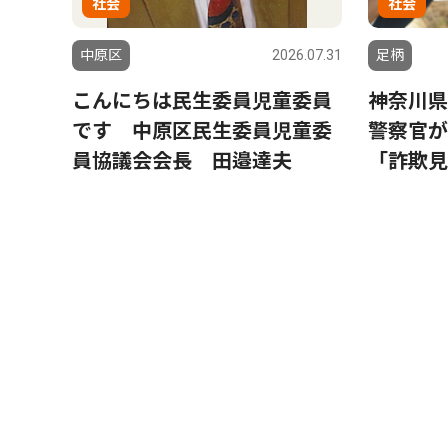
社会
社会
中原区
2026.07.31
足柄
こんにちは民生委員児童委員
神奈川県
です 中原区民生委員児童委
警察官が
員協議会会長 田邉達夫
「詐欺見