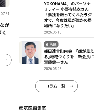
YOKOHAMA」のパーソナ
リティー 小野寺結衣さん
.07.31
「孤独を救ってくれたラジ
オで、今度は私が誰かの居
なが
場所になりたい」
づく
2026.06.13
都筑区
都田連合町内会 ｢顔が見え
る｣地域づくりを 新会長に
齋藤健一さん
2026.05.28
コラム一覧
都筑区編集室