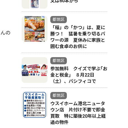
文は60本から
都筑区
「稲」の「かつ」は、夏に
さんの
勝つ！ 猛暑を乗り切るパ
ワーの源 夏休みに家族と
。
囲む食卓のお供に
都筑区
参加無料 クイズで学ぶ｢お
金と税金｣ ８月22日
（土）、パシフィコで
都筑区
ウスイホーム港北ニュータ
ウン店 片付け不要で即金
買取 特に築後20年以上経
過の物件