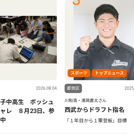
スポーツ
トップニュース
2026.08.04
都筑区
2025
川和高・濱岡蒼太さん
子中高生 ボッシュ
西武からドラフト指名
ャレ ８月23日、参
中
「１年目から１軍登板」目標