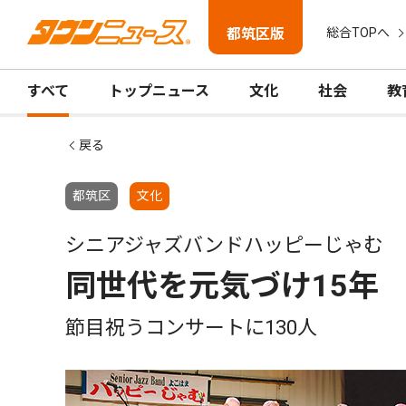
都筑区版
総合TOPへ
すべて
トップニュース
文化
社会
教
戻る
都筑区
文化
シニアジャズバンドハッピーじゃむ
同世代を元気づけ15年
節目祝うコンサートに130人