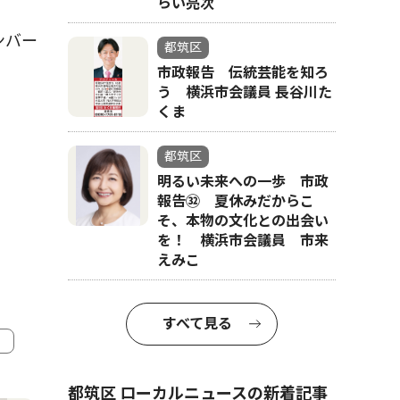
らい亮次
ンバー
都筑区
市政報告 伝統芸能を知ろ
う 横浜市会議員 長谷川た
くま
都筑区
明るい未来への一歩 市政
報告㉜ 夏休みだからこ
そ、本物の文化との出会い
を！ 横浜市会議員 市来
えみこ
すべて見る
4
5
都筑区 ローカルニュースの新着記事