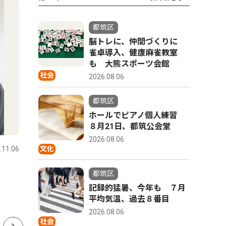
都筑区
脳トレに、仲間づくりに
雀卓導入、健康麻雀教室
も 大熊スポーツ会館
社会
2026.08.06
都筑区
ホールでピアノ個人練習
スポーツ
トップニュース
文化
８月21日、都筑公会堂
2026.08.06
.11.06
都筑区
2025.03.13
都筑区
文化
横浜国際プール
以津院で
都筑区
メイン｢廃止｣が決定
月12日
記録的猛暑、今年も ７月
平均気温、過去８番目
で
市、再整備計画を発表
2026.08.06
社会