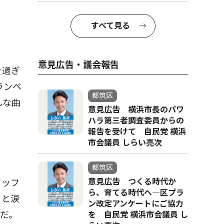
すべて見る
意見広告・議会報告
を過ぎ
ランペ
都筑区
んな曲
意見広告 横浜市長のパワ
ハラ第三者調査委員からの
報告を受けて 自民党 横浜
市会議員 しらい亮次
都筑区
意見広告 つくる時代か
タッフ
ら、育てる時代へ―区プラ
ると涙
ン改定アンケートにご協力
だ。
を 自民党 横浜市会議員 し