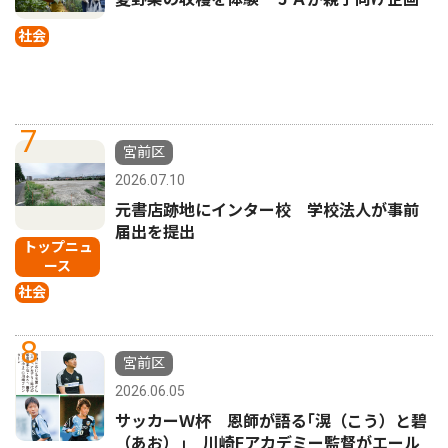
社会
7
宮前区
2026.07.10
元書店跡地にインター校 学校法人が事前
届出を提出
トップニュ
ース
社会
8
宮前区
2026.06.05
サッカーＷ杯 恩師が語る｢滉（こう）と碧
（あお）｣ 川崎Fアカデミー監督がエール