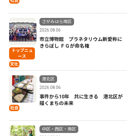
社会
さがみはら南区
2026.08.06
市立博物館 プラネタリウム新愛称に
きらぼし ＦＧが命名権
トップニュ
ース
文化
港北区
2026.08.06
事件から10年 共に生きる 港北区が
描くまちの未来
社会
中区・西区・南区