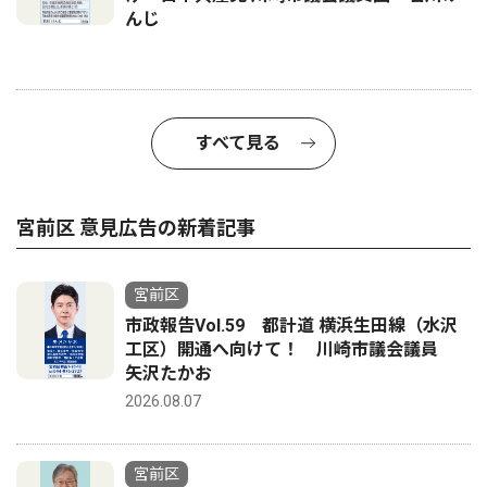
んじ
すべて見る
宮前区 意見広告の新着記事
宮前区
市政報告Vol.59 都計道 横浜生田線（水沢
工区）開通へ向けて！ 川崎市議会議員
矢沢たかお
2026.08.07
宮前区