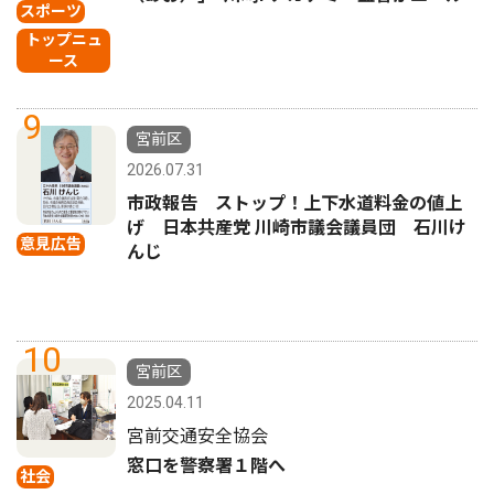
スポーツ
トップニュ
ース
9
宮前区
2026.07.31
市政報告 ストップ！上下水道料金の値上
げ 日本共産党 川崎市議会議員団 石川け
意見広告
んじ
10
宮前区
2025.04.11
宮前交通安全協会
窓口を警察署１階へ
社会