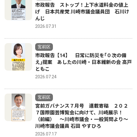
市政報告 ストップ！上下水道料金の値上
げ 日本共産党 川崎市議会議員団 石川け
んじ
2026.07.31
宮前区
市政報告【14】 日常に防災を｢０次の備
え｣提案 あしたの川崎・日本維新の会 高戸
ともこ
2026.07.24
宮前区
宮前ガバナンス７月号 連載寄稿 ２０２
７国際園芸博覧会に向けて、川崎展示！
（前編） 〜川崎市議会・一般質問より〜
川崎市議会議員 石田 やすひろ
2026.07.17