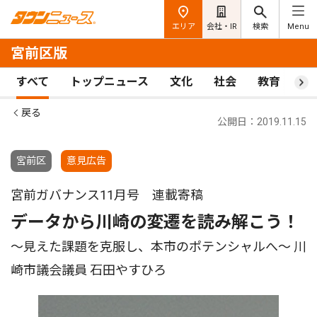
エリア
会社・IR
検索
Menu
宮前区版
すべて
トップニュース
文化
社会
教育
ス
戻る
公開日：2019.11.15
宮前区
意見広告
宮前ガバナンス11月号 連載寄稿
データから川崎の変遷を読み解こう！
〜見えた課題を克服し、本市のポテンシャルへ〜 川
崎市議会議員 石田やすひろ