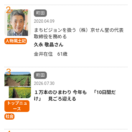
2
町田
2020.04.09
まちビジョンを扱う（株）京せん堂の代表
取締役を務める
人物風土記
久永 敬晶さん
金井在住 61歳
3
町田
2026.07.30
１万本のひまわり 今年も 「10日間だ
け」 見ごろ迎える
トップニュ
ース
社会