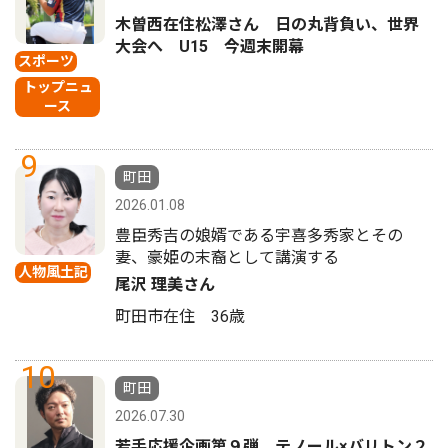
木曽西在住松澤さん 日の丸背負い、世界
大会へ U15 今週末開幕
スポーツ
トップニュ
ース
9
町田
2026.01.08
豊臣秀吉の娘婿である宇喜多秀家とその
妻、豪姫の末裔として講演する
人物風土記
尾沢 理美さん
町田市在住 36歳
10
町田
2026.07.30
若手応援企画第９弾 テノール×バリトン２