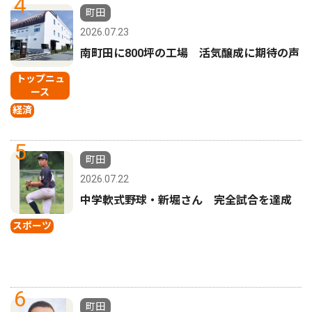
4
町田
2026.07.23
南町田に800坪の工場 活気醸成に期待の声
トップニュ
ース
経済
5
町田
2026.07.22
中学軟式野球・新堀さん 完全試合を達成
スポーツ
6
町田