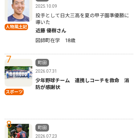
2025.10.09
投手として日大三高を夏の甲子園準優勝に
導いた
人物風土記
近藤 優樹さん
図師町在学 18歳
7
町田
2026.07.31
少年野球チーム 連携しコーチを救命 消
防が感謝状
スポーツ
8
町田
2026.07.23