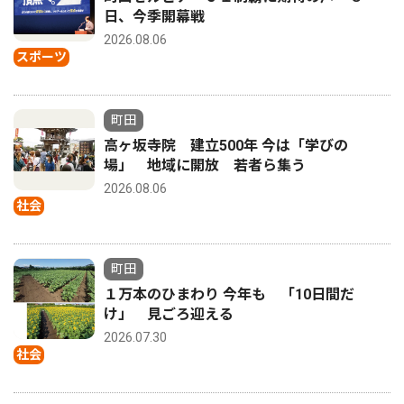
日、今季開幕戦
2026.08.06
スポーツ
町田
高ヶ坂寺院 建立500年 今は「学びの
場」 地域に開放 若者ら集う
2026.08.06
社会
町田
１万本のひまわり 今年も 「10日間だ
け」 見ごろ迎える
2026.07.30
社会