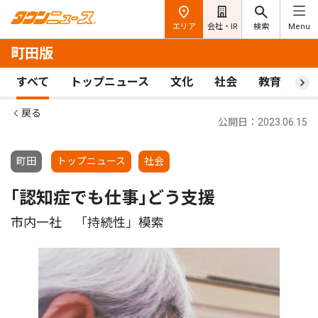
エリア
会社・IR
検索
Menu
町田版
すべて
トップニュース
文化
社会
教育
ス
戻る
公開日：2023.06.15
町田
トップニュース
社会
｢認知症でも仕事｣どう支援
市内一社 「持続性」模索