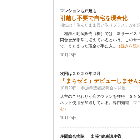
マンションも戸建も
引越し不要で自宅を現金化
相鉄の「住んだまま買い取りプラス」が好
相鉄不動産販売（株）では、新サービス「
問合せが非常に増えているという。このサ
で、まとまった現金が手に入...
（続きを読
10月25日
次回は２０２０年２月
「まちゼミ」デビューしません
10月29日 参加希望者説明会を開催
店主のこだわりが店のファンを獲得 ＳＮ
ネット使用が加速している。専門知識、マニア
む）
10月25日
座間総合病院 ”出張”健康講座㉓