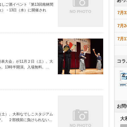
あっ
しご酒イベント「第13回南林間
火）・13日（水）に開催され
7月3
7月2
7月1
コラ
表大会」が11月２日（土）、大
13時半開演。入場無料。...
お問
（土）、大和なでしこスタジアム
大
。 ２部残留に負けられない...