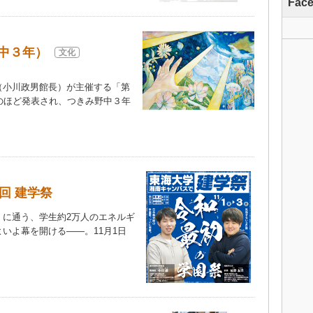
Fac
中３年）
文化
小川政男館長）が主催する「第
のほど発表され、つきみ野中３年
回 建学祭
に通う、学生約2万人のエネルギ
いよ幕を開ける――。11月1日