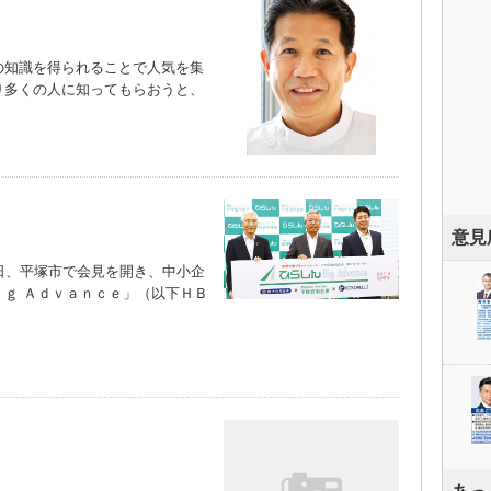
知識を得られることで人気を集
り多くの人に知ってもらおうと、
）
意見
日、平塚市で会見を開き、中小企
ｇ Ａｄｖａｎｃｅ」（以下ＨＢ