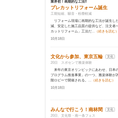
業界初！画期的な工法‼
プレカットリフォーム誕生
工期短縮、騒音・粉塵軽減
リフォーム現場に画期的な工法が誕生した
減、安定した施工品質の提供など、注文者
カットリフォーム」工法だ...
（続きを読む
10月18日
文化から参加、東京五輪
文化
20日 スポセンで雅楽体験
来年の東京オリンピックにあわせ、日本の
プログラム推進事業」の一つ、雅楽体験が2
階ロビーで開催される。...
（続きを読む）
10月18日
みんなで行こう！南林間
文化
20日、文化祭・南一条フェス