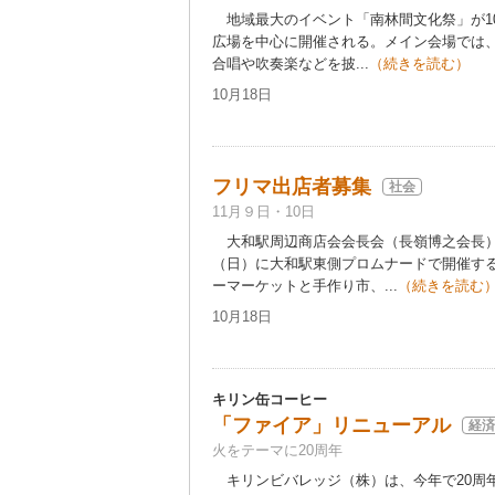
地域最大のイベント「南林間文化祭」が10
広場を中心に開催される。メイン会場では
合唱や吹奏楽などを披...
（続きを読む）
10月18日
フリマ出店者募集
社会
11月９日・10日
大和駅周辺商店会会長会（長嶺博之会長）は
（日）に大和駅東側プロムナードで開催す
ーマーケットと手作り市、...
（続きを読む
10月18日
キリン缶コーヒー
「ファイア」リニューアル
経済
火をテーマに20周年
キリンビバレッジ（株）は、今年で20周