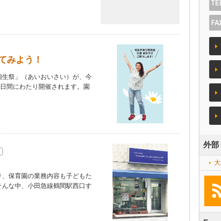
てみよう！
生祭」（あいおいさい）が、今
2日間にわたり開催されます。園
外部
大
、保育園の業務内容も子どもた
そんな中、小田急線鶴間駅西口す
）