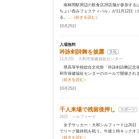
南林間駅周辺の飲食店28店舗が参加するは
ちょい呑みフェスティバル」が11月12日（
る。...
（続きを読む）
10月25日
入場無料
吟詠剣詩舞を披露
文化
11月2日、大和市保健福祉センター
県高等学校総合文化祭「吟詠剣詩舞記念発
和市保健福祉センターのホールで開催される。
（続きを読む）
10月25日
千人来場で残留後押し
スポーツ
26日 シルフィード
女子サッカー・大和シルフィードは26日
でリーグ最終戦を戦う。午後１時キックオフ
（続きを読む）