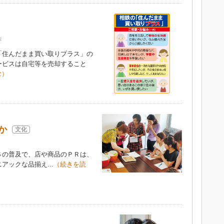
評
住んだまま買い取りプラス」の
ービスは自宅等を売却すること
む）
か
文化
Ｓの普及で、店や商品のＰＲは、
ックな品揃え...
（続きを読