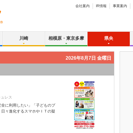
会社案内
IR情報
事業案内
川崎
相模原・東京多摩
県央
2026年8月7日 金曜日
シュレス
全に利用したい」「子どものプ
。日々進化するスマホやＩＴの疑
）