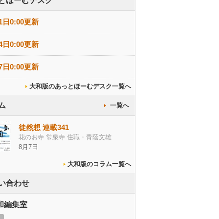
とほーむデスク
1日0:00更新
4日0:00更新
7日0:00更新
大和版のあっとほーむデスク一覧へ
ム
一覧へ
徒然想 連載341
花のお寺 常泉寺 住職・青蔭文雄
8月7日
大和版のコラム一覧へ
い合わせ
和編集室