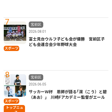
7
宮前区
2026.08.01
富士見台ウルフ子ども会が優勝 宮前区子
ども会連合会少年野球大会
スポーツ
8
宮前区
2026.06.05
サッカーＷ杯 恩師が語る｢滉（こう）と碧
（あお）｣ 川崎Fアカデミー監督がエール
スポーツ
トップニュ