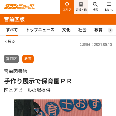
エリア
会社・IR
検索
Menu
宮前区版
すべて
トップニュース
文化
社会
教育
ス
戻る
公開日：2021.08.13
宮前区
教育
宮前図書館
手作り展示で保育園ＰＲ
区とアピールの場提供