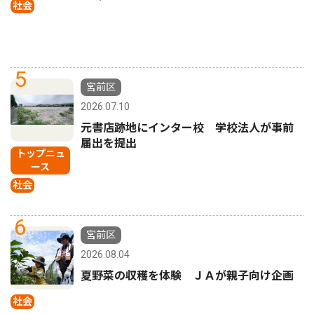
社会
5
宮前区
2026.07.10
元書店跡地にインター校 学校法人が事前
届出を提出
トップニュ
ース
社会
6
宮前区
2026.08.04
夏野菜の収穫を体験 ＪＡが親子向け企画
社会