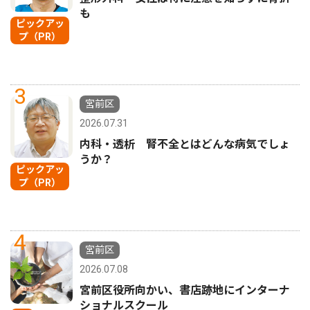
も
ピックアッ
プ（PR）
3
宮前区
2026.07.31
内科・透析 腎不全とはどんな病気でしょ
うか？
ピックアッ
プ（PR）
4
宮前区
2026.07.08
宮前区役所向かい、書店跡地にインターナ
ショナルスクール