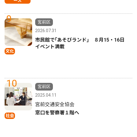
ース
9
宮前区
2026.07.31
市民館で｢あそびランド｣ ８月15・16日
イベント満載
文化
10
宮前区
2025.04.11
宮前交通安全協会
窓口を警察署１階へ
社会