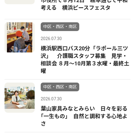
市役所で８月12日 絵本通して平和
考える 横浜ピースフェスタ
中区・西区・南区
2026.07.30
横浜駅西口バス20分「ラポール三ツ
沢」 介護職スタッフ募集 見学・
相談会 ８月〜10月第３水曜・最終土
曜
中区・西区・南区
2026.07.30
葉山家具みなとみらい 日々を彩る
｢一生もの｣ 自然と調和する心地よ
さ