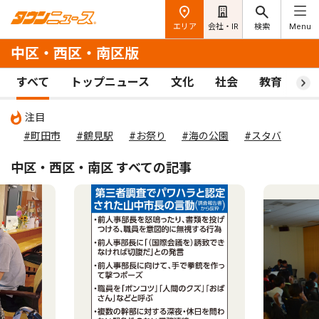
エリア
会社・IR
検索
Menu
中区・西区・南区版
すべて
トップニュース
文化
社会
教育
ス
注目
#町田市
#鶴見駅
#お祭り
#海の公園
#スタバ
中区・西区・南区 すべての記事