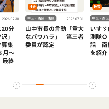
教育
ピックア
中区・西区・南区
中区・西区
2026.07.31
2026.08.07
動「重大
いすゞ自動車の南極観
葉山家
 第三者
測隊ＯＢが児童に講
い 日
話 南極の自然や仕事
もの｣
を紹介
る心地