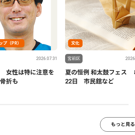
ップ（PR）
文化
2026.07.31
宮前区
2026
 女性は特に注意を
夏の恒例 和太鼓フェス 
骨折も
22日 市民館など
もっと見る