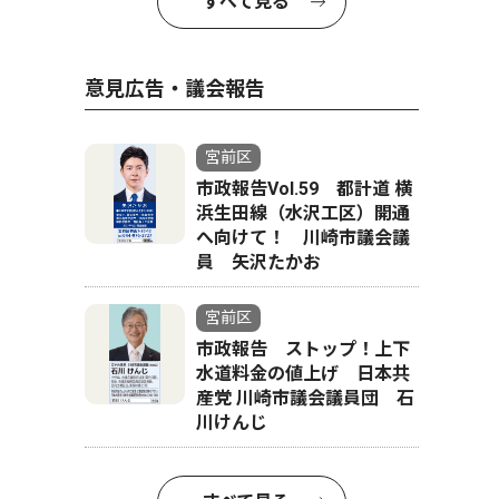
すべて見る
意見広告・議会報告
宮前区
市政報告Vol.59 都計道 横
浜生田線（水沢工区）開通
へ向けて！ 川崎市議会議
員 矢沢たかお
宮前区
市政報告 ストップ！上下
水道料金の値上げ 日本共
産党 川崎市議会議員団 石
川けんじ