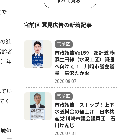
すべて見る
院で
宮前区 意見広告の新着記事
の進
宮前区
高齢者
市政報告Vol.59 都計道 横
浜生田線（水沢工区）開通
０）年
へ向けて！ 川崎市議会議
員 矢沢たかお
2026.08.07
してい
宮前区
てく
市政報告 ストップ！上下
水道料金の値上げ 日本共
産党 川崎市議会議員団 石
川けんじ
地域包
2026.07.31