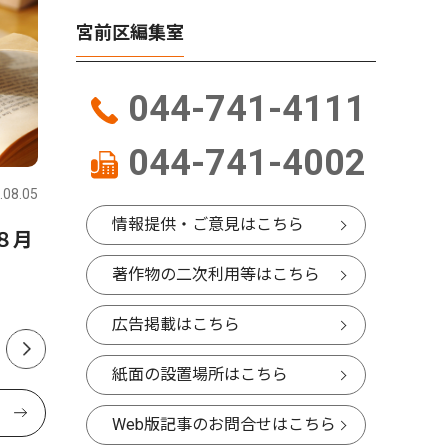
宮前区編集室
044-741-4111
ピックアップ（PR）
社会
044-741-4002
.08.05
宮前区
2026.07.31
宮前区
情報提供・ご意見はこちら
８月
内科・透析 腎不全とはどん
稗原小 
な病気でしょうか？
声 父の
著作物の二次利用等はこちら
広告掲載はこちら
紙面の設置場所はこちら
Web版記事のお問合せはこちら