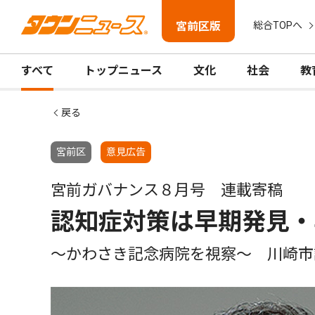
宮前区版
総合TOPへ
すべて
トップニュース
文化
社会
教
戻る
宮前区
意見広告
宮前ガバナンス８月号 連載寄稿
認知症対策は早期発見・
〜かわさき記念病院を視察〜 川崎市