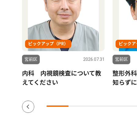
ピックアップ（PR）
ピックア
6.08.06
宮前区
2026.07.31
宮前区
連が
内科 内視鏡検査について教
整形外科
えてください
知らずに