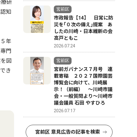
治療研
宮前区
。認知
市政報告【14】 日常に防
災を｢０次の備え｣提案 あ
したの川崎・日本維新の会
高戸ともこ
て５年
2026.07.24
症専門
実を図
宮前区
宮前ガバナンス７月号 連
ができ
載寄稿 ２０２７国際園芸
博覧会に向けて、川崎展
示！（前編） 〜川崎市議
会・一般質問より〜川崎市
議会議員 石田 やすひろ
2026.07.17
宮前区 意見広告の記事を検索