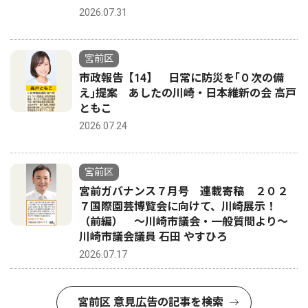
2026.07.31
宮前区
市政報告【14】 日常に防災を｢０次の備
え｣提案 あしたの川崎・日本維新の会 高戸
ともこ
2026.07.24
宮前区
宮前ガバナンス７月号 連載寄稿 ２０２
７国際園芸博覧会に向けて、川崎展示！
（前編） 〜川崎市議会・一般質問より〜
川崎市議会議員 石田 やすひろ
2026.07.17
宮前区 意見広告の記事を検索