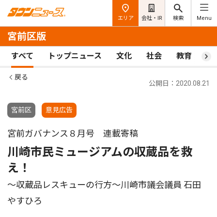
エリア
会社・IR
検索
Menu
宮前区版
すべて
トップニュース
文化
社会
教育
ス
戻る
公開日：2020.08.21
宮前区
意見広告
宮前ガバナンス８月号 連載寄稿
川崎市民ミュージアムの収蔵品を救
え！
〜収蔵品レスキューの行方〜川崎市議会議員 石田
やすひろ