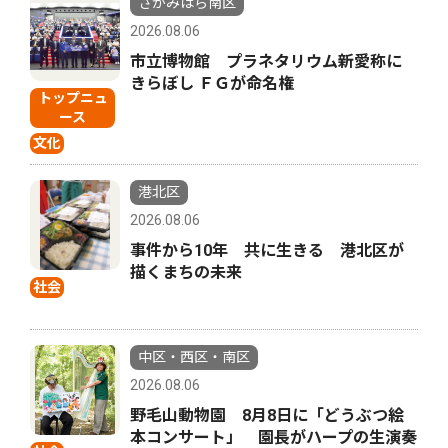
さがみはら南区
2026.08.06
市立博物館 プラネタリウム新愛称に
きらぼし ＦＧが命名権
トップニュ
ース
文化
港北区
2026.08.06
事件から10年 共に生きる 港北区が
描くまちの未来
社会
中区・西区・南区
2026.08.06
野毛山動物園 8月8日に「どうぶつ絵
本コンサート」 園長がハープの生演奏