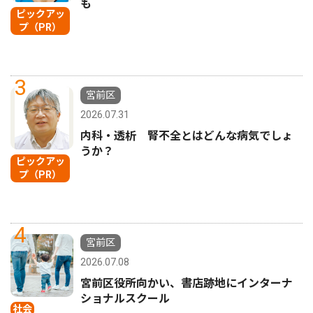
も
ピックアッ
プ（PR）
3
宮前区
2026.07.31
内科・透析 腎不全とはどんな病気でしょ
うか？
ピックアッ
プ（PR）
4
宮前区
2026.07.08
宮前区役所向かい、書店跡地にインターナ
ショナルスクール
社会