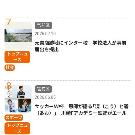
7
宮前区
2026.07.10
元書店跡地にインター校 学校法人が事前
届出を提出
トップニュ
ース
社会
8
宮前区
2026.06.05
サッカーＷ杯 恩師が語る｢滉（こう）と碧
（あお）｣ 川崎Fアカデミー監督がエール
スポーツ
トップニュ
ース