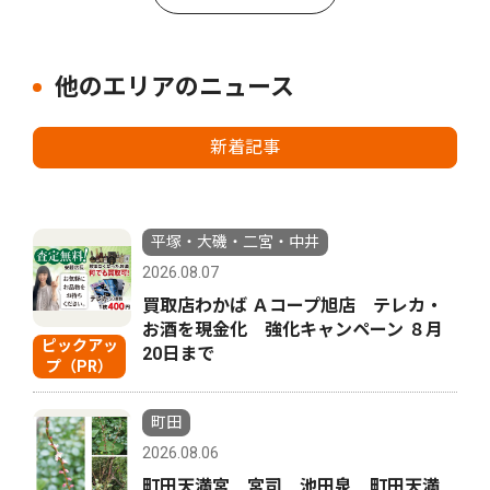
他のエリアのニュース
新着記事
平塚・大磯・二宮・中井
2026.08.07
買取店わかば Ａコープ旭店 テレカ・
お酒を現金化 強化キャンペーン ８月
ピックアッ
20日まで
プ（PR）
町田
2026.08.06
町田天満宮 宮司 池田泉 町田天満