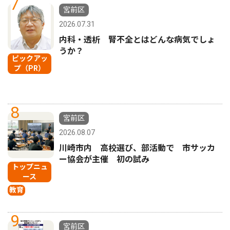
7
宮前区
2026.07.31
内科・透析 腎不全とはどんな病気でしょ
うか？
ピックアッ
プ（PR）
8
宮前区
2026.08.07
川崎市内 高校選び、部活動で 市サッカ
ー協会が主催 初の試み
トップニュ
ース
教育
9
宮前区