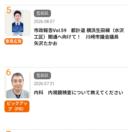
5
宮前区
2026.08.07
市政報告Vol.59 都計道 横浜生田線（水沢
工区）開通へ向けて！ 川崎市議会議員
意見広告
矢沢たかお
6
宮前区
2026.07.31
内科 内視鏡検査について教えてください
ピックアッ
プ（PR）