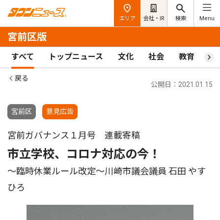
エリア
会社・IR
検索
Menu
宮前区版
すべて
トップニュース
文化
社会
教育
ス
戻る
公開日：2021.01.15
宮前区
意見広告
宮前ガバナンス１月号 連載寄稿
市立学校、コロナ対応の今！
〜臨時休業ルール改定〜川崎市議会議員 石田 やす
ひろ