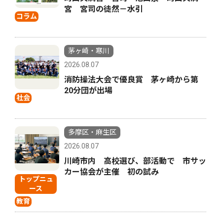
宮 宮司の徒然－水引
コラム
茅ヶ崎・寒川
2026.08.07
消防操法大会で優良賞 茅ヶ崎から第
20分団が出場
社会
多摩区・麻生区
2026.08.07
川崎市内 高校選び、部活動で 市サッ
カー協会が主催 初の試み
トップニュ
ース
教育