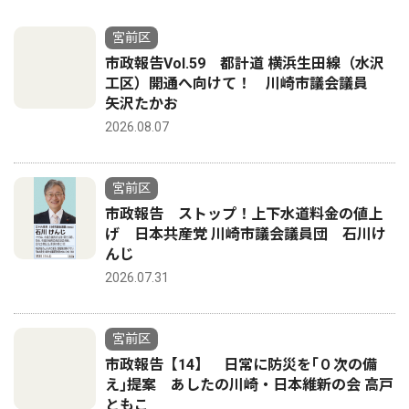
宮前区
市政報告Vol.59 都計道 横浜生田線（水沢
工区）開通へ向けて！ 川崎市議会議員
矢沢たかお
2026.08.07
宮前区
市政報告 ストップ！上下水道料金の値上
げ 日本共産党 川崎市議会議員団 石川け
んじ
2026.07.31
宮前区
市政報告【14】 日常に防災を｢０次の備
え｣提案 あしたの川崎・日本維新の会 高戸
ともこ