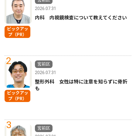
宮前区
2026.07.31
内科 内視鏡検査について教えてください
ピックアッ
プ（PR）
2
宮前区
2026.07.31
整形外科 女性は特に注意を知らずに骨折
も
ピックアッ
プ（PR）
3
宮前区