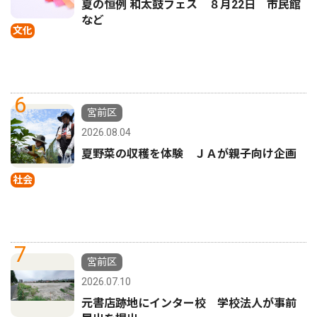
夏の恒例 和太鼓フェス ８月22日 市民館
など
文化
6
宮前区
2026.08.04
夏野菜の収穫を体験 ＪＡが親子向け企画
社会
7
宮前区
2026.07.10
元書店跡地にインター校 学校法人が事前