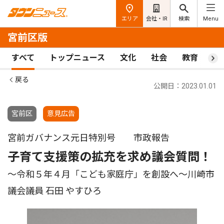
エリア
会社・IR
検索
Menu
宮前区版
すべて
トップニュース
文化
社会
教育
ス
戻る
公開日：2023.01.01
宮前区
意見広告
宮前ガバナンス元日特別号 市政報告
子育て支援策の拡充を求め議会質問！
〜令和５年４月「こども家庭庁」を創設へ〜川崎市
議会議員 石田 やすひろ