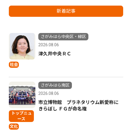
新着記事
さがみはら中央区・緑区
2026.08.06
津久井中央ＲＣ
社会
さがみはら南区
2026.08.06
市立博物館 プラネタリウム新愛称に
きらぼし ＦＧが命名権
トップニュ
ース
文化