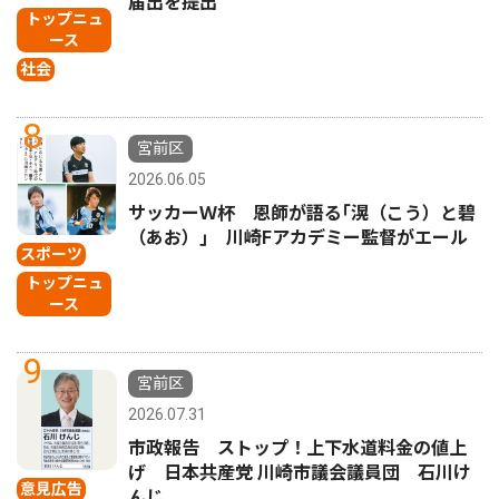
届出を提出
トップニュ
ース
社会
8
宮前区
2026.06.05
サッカーＷ杯 恩師が語る｢滉（こう）と碧
（あお）｣ 川崎Fアカデミー監督がエール
スポーツ
トップニュ
ース
9
宮前区
2026.07.31
市政報告 ストップ！上下水道料金の値上
げ 日本共産党 川崎市議会議員団 石川け
意見広告
んじ