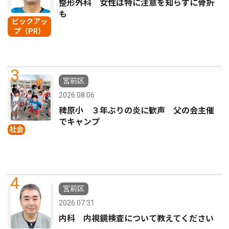
整形外科 女性は特に注意を知らずに骨折
も
ピックアッ
プ（PR）
3
宮前区
2026.08.06
稗原小 ３年ぶりの炎に歓声 父の会主催
でキャンプ
社会
4
宮前区
2026.07.31
内科 内視鏡検査について教えてください