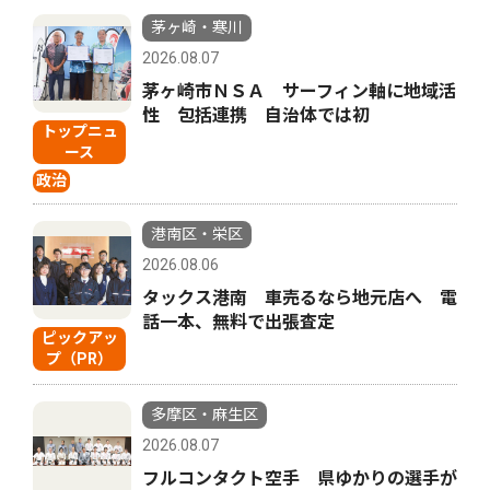
茅ヶ崎・寒川
2026.08.07
茅ヶ崎市ＮＳＡ サーフィン軸に地域活
性 包括連携 自治体では初
トップニュ
ース
政治
港南区・栄区
2026.08.06
タックス港南 車売るなら地元店へ 電
話一本、無料で出張査定
ピックアッ
プ（PR）
多摩区・麻生区
2026.08.07
フルコンタクト空手 県ゆかりの選手が