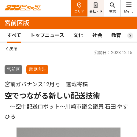
エリア
会社・IR
検索
Menu
宮前区版
すべて
トップニュース
文化
社会
教育
ス
戻る
公開日：2023.12.15
宮前区
意見広告
宮前ガバナンス12月号 連載寄稿
空でつながる新しい配送技術
〜空中配送ロボット〜川崎市議会議員 石田 やす
ひろ