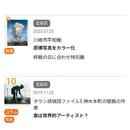
9
宮前区
2025.07.25
川崎市平和館
原爆写真をカラー化
社会
終戦の日に合わせ特別展
10
宮前区
2019.11.22
タウン探偵団ファイル5 神木本町の壁画の作
者
コラム
実は世界的アーティスト？
文化