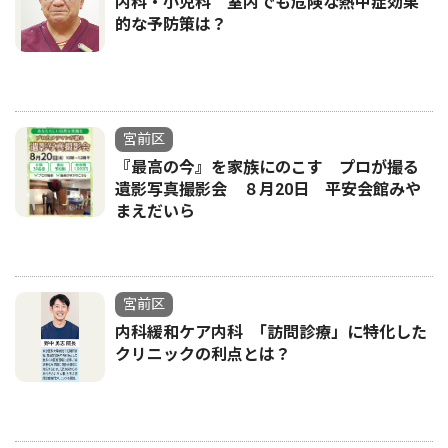
内科・小児科 室内でも危険な熱中症効果
的な予防策は？
宮前区
『最高の今』を家族にのこす プロが撮る
遺影写真撮影会 ８月20日 平安会館みや
まえだいら
宮前区
内科緩和ケア内科 ｢訪問診療」に特化した
クリニックの利点とは？