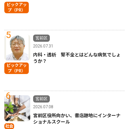
ピックアッ
プ（PR）
5
宮前区
2026.07.31
内科・透析 腎不全とはどんな病気でしょ
うか？
ピックアッ
プ（PR）
6
宮前区
2026.07.08
宮前区役所向かい、書店跡地にインターナ
ショナルスクール
社会