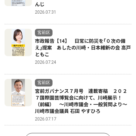
んじ
2026.07.31
宮前区
市政報告【14】 日常に防災を｢０次の備
え｣提案 あしたの川崎・日本維新の会 高戸
ともこ
2026.07.24
宮前区
宮前ガバナンス７月号 連載寄稿 ２０２
７国際園芸博覧会に向けて、川崎展示！
（前編） 〜川崎市議会・一般質問より〜
川崎市議会議員 石田 やすひろ
2026.07.17