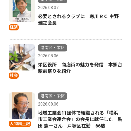
2026.08.07
必要とされるクラブに 寒川ＲＣ 中野
雅之会長
経済
港南区・栄区
2026.08.06
栄区役所 商店街の魅力を発信 本郷台
駅前祭りを紹介
社会
港南区・栄区
2026.08.06
地域工業会11団体で組織される「横浜
市工業会連合会」の会長に就任した 黒
人物風土記
田 憲一さん 戸塚区在勤 66歳