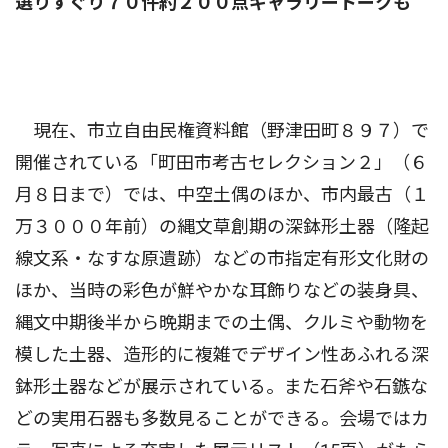
選りすぐり７０件約２００点ギャラリートークも
現在、市立自由民権資料館（野津田町８９７）で
開催されている「町田市考古セレクション２」（６
月８日まで）では、中空土偶のほか、市内最古（１
万３０００年前）の縄文草創期の深鉢形土器（隆起
線文系・なすな原遺跡）などの市指定有形文化財の
ほか、当時の彩色が鮮やかな耳飾りなどの装身具、
縄文中期後半から晩期までの土偶、クルミや動物を
模した土器、造形的に複雑でデザイン性あふれる深
鉢形土器などが展示されている。また石斧や石鏃な
どの実用石器も多数見ることができる。会場ではカ