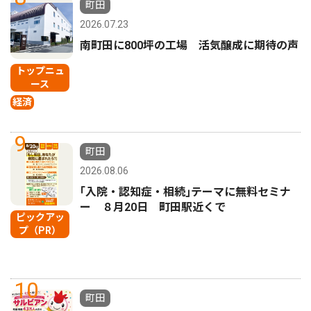
町田
2026.07.23
南町田に800坪の工場 活気醸成に期待の声
トップニュ
ース
経済
9
町田
2026.08.06
｢入院・認知症・相続｣テーマに無料セミナ
ー ８月20日 町田駅近くで
ピックアッ
プ（PR）
10
町田