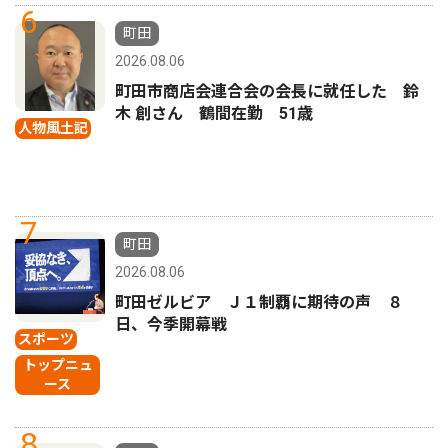
6
町田
2026.08.06
町田市商店会連合会の会長に就任した 鈴
木 創さん 鶴間在勤 51歳
人物風土記
7
町田
2026.08.06
町田ゼルビア Ｊ１制覇に期待の声 ８
日、今季開幕戦
スポーツ
トップニュ
ース
8