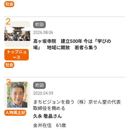
社会
2
町田
2026.08.06
高ヶ坂寺院 建立500年 今は「学びの
場」 地域に開放 若者ら集う
トップニュ
ース
社会
3
町田
2020.04.09
まちビジョンを扱う（株）京せん堂の代表
取締役を務める
人物風土記
久永 敬晶さん
金井在住 61歳