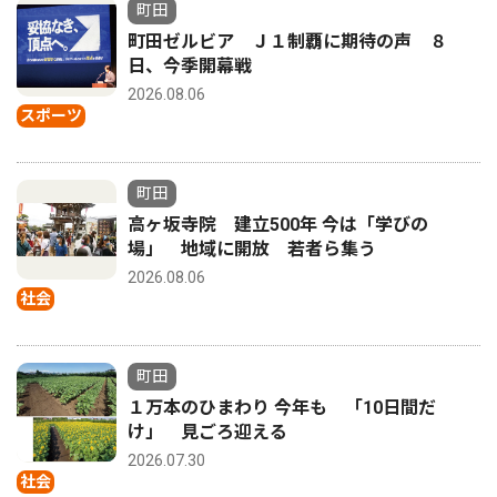
町田
町田ゼルビア Ｊ１制覇に期待の声 ８
日、今季開幕戦
2026.08.06
スポーツ
町田
高ヶ坂寺院 建立500年 今は「学びの
場」 地域に開放 若者ら集う
2026.08.06
社会
町田
１万本のひまわり 今年も 「10日間だ
け」 見ごろ迎える
2026.07.30
社会