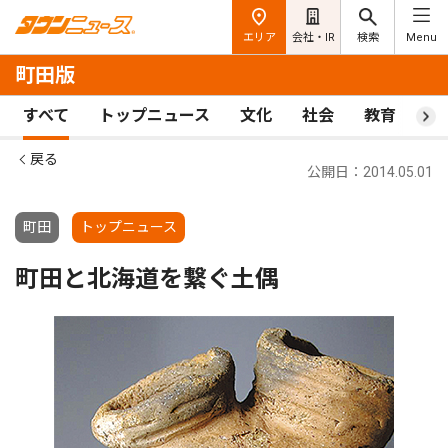
エリア
会社・IR
検索
Menu
町田版
すべて
トップニュース
文化
社会
教育
ス
戻る
公開日：2014.05.01
町田
トップニュース
町田と北海道を繋ぐ土偶