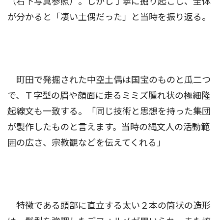
（右下写真参照）。しかし丁寧に掘り起こし、全体
が分かると「凄い土偶だった」と当時を振り返る。
町田で発掘された中空土偶は国宝のものと瓜二つ
で、Ｔ字型の眉や顔面に走るミミズ腫れ状の極細隆
起線文も一致する。「同じ技術と思想を持った集団
が製作したものと言えます。当時の縄文人の活動範
囲の広さ、宗教観などを伝えてくれる」
特徴である頭部に直立する太い２本の筒状の造形