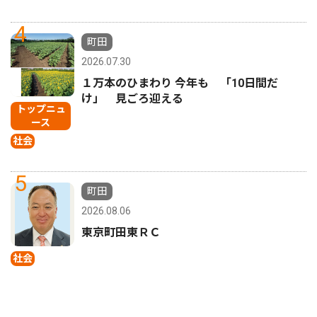
4
町田
2026.07.30
１万本のひまわり 今年も 「10日間だ
け」 見ごろ迎える
トップニュ
ース
社会
5
町田
2026.08.06
東京町田東ＲＣ
社会