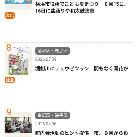
横浜市役所でこども夏まつり ８月15日、
16日に盆踊りや和太鼓演奏
文化
8
金沢区・磯子区
2026.07.09
堀割川にリュウゼツラン 間もなく開花か
社会
9
金沢区・磯子区
2026.08.06
町内会活動のヒント提供 市、９月から役