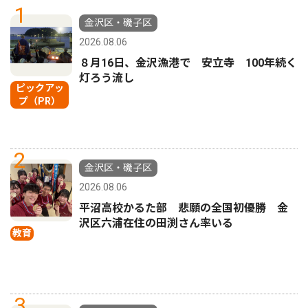
1
金沢区・磯子区
2026.08.06
８月16日、金沢漁港で 安立寺 100年続く
灯ろう流し
ピックアッ
プ（PR）
2
金沢区・磯子区
2026.08.06
平沼高校かるた部 悲願の全国初優勝 金
沢区六浦在住の田渕さん率いる
教育
3