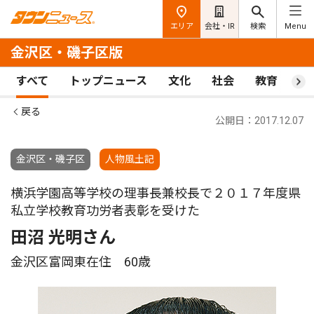
エリア
会社・IR
検索
Menu
金沢区・磯子区版
すべて
トップニュース
文化
社会
教育
ス
戻る
公開日：2017.12.07
金沢区・磯子区
人物風土記
横浜学園高等学校の理事長兼校長で２０１７年度県
私立学校教育功労者表彰を受けた
田沼 光明さん
金沢区富岡東在住 60歳