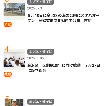
金沢区・磯子区
2026.07.31
８月10日に金沢区の海の公園にスタバオー
プン 登録有形文化財内では横浜市初
文化
4
金沢区・磯子区
2026.08.06
金沢区 区制80周年に向け始動 ７月27日
に設立総会
社会
5
金沢区・磯子区