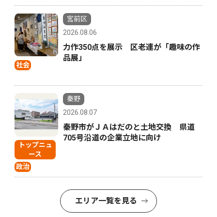
宮前区
2026.08.06
力作350点を展示 区老連が「趣味の作
品展」
社会
秦野
2026.08.07
秦野市がＪＡはだのと土地交換 県道
705号沿道の企業立地に向け
トップニュ
ース
政治
エリア一覧を見る