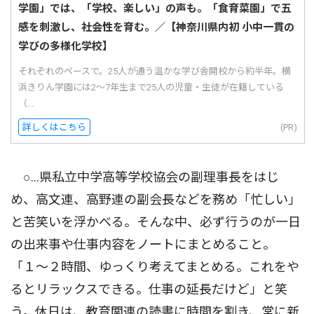
学園」では、「学校、楽しい」の声も。「食育菜園」で五
感を刺激し、社会性を育む。／【神奈川県内初 小中一貫の
学びの多様化学校】
それぞれのペースで。25人が通う温かな学び舎開校から約半年。横
浜きりん学園には2〜7年生まで25人の児童・生徒が在籍している
（...
詳しくはこちら
(PR)
○…県私立中学高等学校協会の副理事長をはじ
め、高文連、高野連の副会長などを務め「忙しい」
と苦笑いを浮かべる。そんな中、必ず行うのが一日
の出来事や仕事内容をノートにまとめること。
「１〜２時間、ゆっくり考えてまとめる。これをや
るとリラックスできる。仕事の延長だけど」と笑
う。休日は、教育関連の読書に時間を割き、常に新