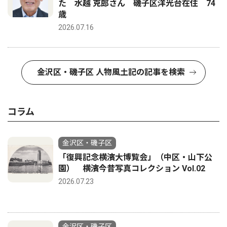
た 水越 克郎さん 磯子区洋光台在住 74
歳
2026.07.16
金沢区・磯子区 人物風土記の記事を検索
コラム
金沢区・磯子区
「復興記念横濱大博覧会」（中区・山下公
園） 横濱今昔写真コレクション Vol.02
2026.07.23
金沢区・磯子区