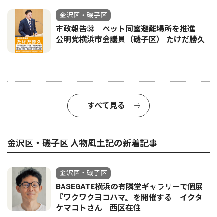
金沢区・磯子区
市政報告㉜ ペット同室避難場所を推進
公明党横浜市会議員（磯子区） たけだ勝久
すべて見る
金沢区・磯子区 人物風土記の新着記事
金沢区・磯子区
BASEGATE横浜の有隣堂ギャラリーで個展
『ワクワクヨコハマ』を開催する イクタ
ケマコトさん 西区在住