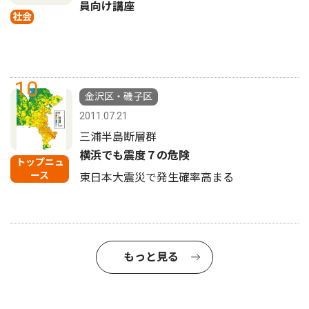
員向け講座
社会
10
金沢区・磯子区
2011.07.21
三浦半島断層群
横浜でも震度７の危険
トップニュ
ース
東日本大震災で発生確率高まる
もっと見る