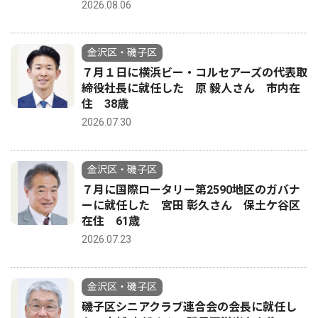
2026.08.06
金沢区・磯子区
７月１日に横浜ビー・コルセアーズの代表取
締役社長に就任した 原 毅人さん 市内在
住 38歳
2026.07.30
金沢区・磯子区
７月に国際ロータリー第2590地区のガバナ
ーに就任した 宮田 彰久さん 保土ケ谷区
在住 61歳
2026.07.23
金沢区・磯子区
磯子区シニアクラブ連合会の会長に就任し