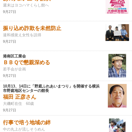
週末はヨコハマくらし館へ
9月27日
振り込め詐欺を未然防止
違和感覚え女性を説得
9月27日
港南区工業会
ＢＢＱで懇親深める
若手会が企画
9月27日
10月13、14日に「野庭ふれあいまつり」を開催する横浜
市野庭地区センターの館長
福田 正彦さん
大磯町在住 60歳
9月27日
行事で培う地域の絆
中の丸上が流しそうめん