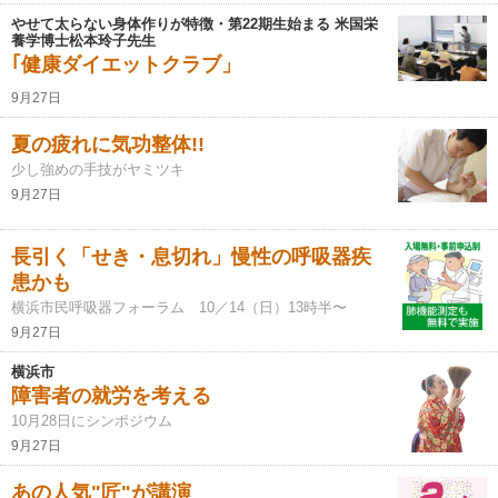
やせて太らない身体作りが特徴・第22期生始まる 米国栄
養学博士松本玲子先生
｢健康ダイエットクラブ」
9月27日
夏の疲れに気功整体!!
少し強めの手技がヤミツキ
9月27日
長引く「せき・息切れ」慢性の呼吸器疾
患かも
横浜市民呼吸器フォーラム 10／14（日）13時半〜
9月27日
横浜市
障害者の就労を考える
10月28日にシンポジウム
9月27日
あの人気"匠"が講演