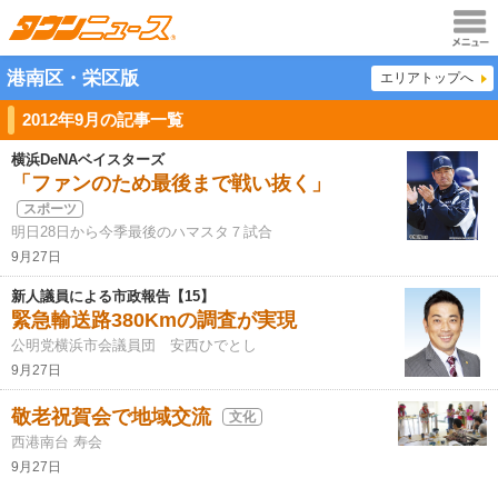
メニュ
港南区・栄区版
エリアトップへ
ー
2012年9月の記事一覧
横浜DeNAベイスターズ
「ファンのため最後まで戦い抜く」
スポーツ
明日28日から今季最後のハマスタ７試合
9月27日
新人議員による市政報告【15】
緊急輸送路380Kmの調査が実現
公明党横浜市会議員団 安西ひでとし
9月27日
敬老祝賀会で地域交流
文化
西港南台 寿会
9月27日