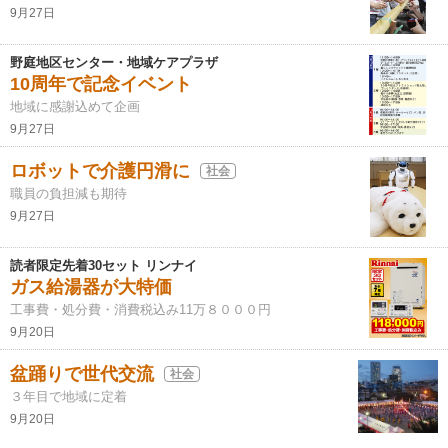
9月27日
野庭地区センター・地域ケアプラザ
10周年で記念イベント
地域に感謝込めて企画
9月27日
ロボットで介護円滑に
社会
職員の負担減も期待
9月27日
読者限定先着30セット リンナイ
ガス給湯器が大特価
工事費・処分費・消費税込み11万８０００円
9月20日
盆踊りで世代交流
社会
３年目で地域に定着
9月20日