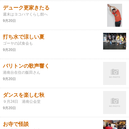
デューク更家きたる
週末はヨコハマくらし館へ
9月20日
打ち水で涼しい夏
ゴーヤの試食会も
9月20日
バリトンの歌声響く
港南台在住の飯田さん
9月20日
ダンスを楽しむ秋
９月24日 港南公会堂
9月20日
お寺で怪談