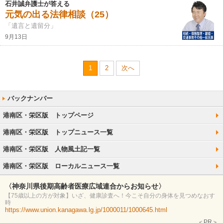
石井誠弁護士が答える
元気の出る法律相談（25）
「遺言と遺留分」
9月13日
1
2
次へ
港南区・栄区版 トップページ
港南区・栄区版 トップニュース一覧
港南区・栄区版 人物風土記一覧
港南区・栄区版 ローカルニュース一覧
〈神奈川県後期高齢者医療広域連合からお知らせ〉
【75歳以上の方が対象】いざ、健康診査へ！今こそ自分の身体を見つめなおす
時
https://www.union.kanagawa.lg.jp/1000011/1000645.html
＜PR＞