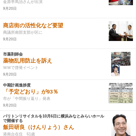
金原亭馬治さんが出演
9月20日
商店街の活性化など要望
商議所南部支部が区に
9月20日
市薬剤師会
薬物乱用防止を訴え
ＭＭで啓発イベント
9月20日
中期計画進捗度
「予定どおり」が93％
市が「中間振り返り」発表
9月20日
バリトンリサイタルを10月6日に横浜みなとみらいホール
で開催する
飯田研良（けんりょう）さん
港南台在住 61歳