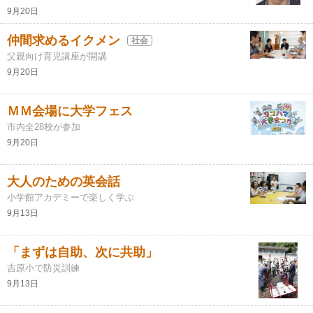
9月20日
仲間求めるイクメン
社会
父親向け育児講座が開講
9月20日
ＭＭ会場に大学フェス
市内全28校が参加
9月20日
大人のための英会話
小学館アカデミーで楽しく学ぶ
9月13日
「まずは自助、次に共助」
吉原小で防災訓練
9月13日