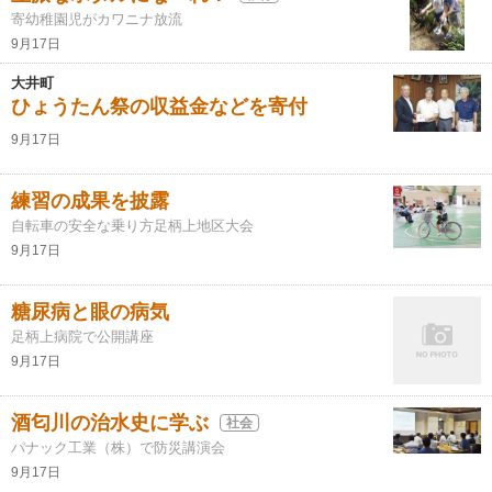
寄幼稚園児がカワニナ放流
9月17日
大井町
ひょうたん祭の収益金などを寄付
9月17日
練習の成果を披露
自転車の安全な乗り方足柄上地区大会
9月17日
糖尿病と眼の病気
足柄上病院で公開講座
9月17日
酒匂川の治水史に学ぶ
社会
パナック工業（株）で防災講演会
9月17日