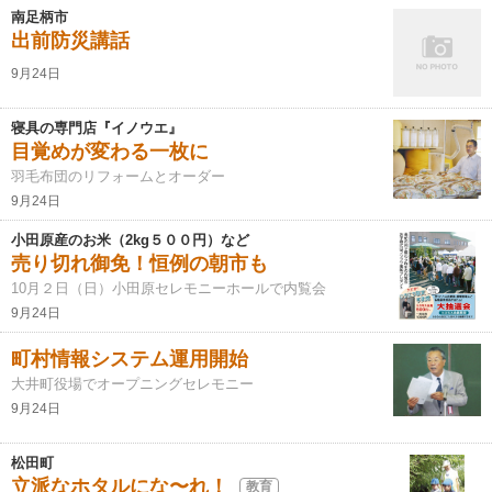
南足柄市
出前防災講話
9月24日
寝具の専門店『イノウエ』
目覚めが変わる一枚に
羽毛布団のリフォームとオーダー
9月24日
小田原産のお米（2kg５００円）など
売り切れ御免！恒例の朝市も
10月２日（日）小田原セレモニーホールで内覧会
9月24日
町村情報システム運用開始
大井町役場でオープニングセレモニー
9月24日
松田町
立派なホタルにな〜れ！
教育