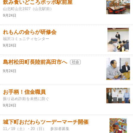
飲み食いどころポッポ駅前屋
山北町山北1927（山北駅前）
9月24日
れもんの会らが研修会
福沢コミュニティセンター
9月24日
島村松田町長陸前高田市へ
社会
9月24日
お手柄！信金職員
振り込め詐欺を未然に防ぐ
9月24日
城下町おだわらツーデーマーチ開催
11／19（土）・20（日） 参加者募集