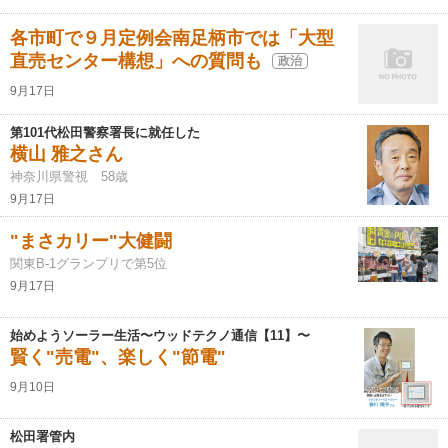
各市町で９月定例会南足柄市では「大型
直売センター構想」への質問も
政治
9月17日
第101代松田警察署長に就任した
横山 雅之さん
神奈川県警視 58歳
9月17日
"まさカリー"大健闘
関東B-1グランプリで第5位
9月17日
始めようソーラー生活〜ウッドテクノ通信【11】〜
賢く"売電"、楽しく"節電"
9月10日
松田署管内