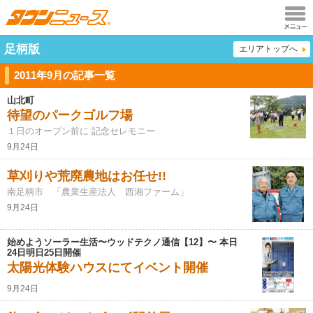
メニュ
足柄版
エリアトップへ
ー
2011年9月の記事一覧
山北町
待望のパークゴルフ場
１日のオープン前に 記念セレモニー
9月24日
草刈りや荒廃農地はお任せ!!
南足柄市 「農業生産法人 西湘ファーム」
9月24日
始めようソーラー生活〜ウッドテクノ通信【12】〜 本日
24日明日25日開催
太陽光体験ハウスにてイベント開催
9月24日