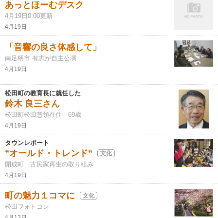
あっとほーむデスク
4月19日0:00更新
4月19日
「音響の良さ体感して」
南足柄市 有志が自主公演
4月19日
松田町の教育長に就任した
鈴木 良三さん
松田町松田惣領在住 69歳
4月19日
タウンレポート
”オールド・トレンド”
文化
開成町 古民家再生の取り組み
4月19日
町の魅力１コマに
文化
松田フォトコン
4月12日