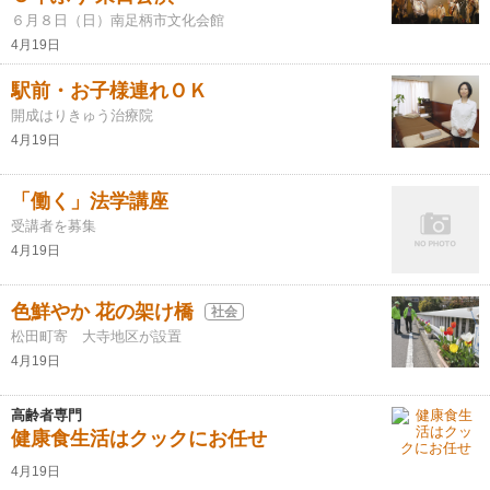
６月８日（日）南足柄市文化会館
4月19日
駅前・お子様連れＯＫ
開成はりきゅう治療院
4月19日
「働く」法学講座
受講者を募集
4月19日
色鮮やか 花の架け橋
社会
松田町寄 大寺地区が設置
4月19日
高齢者専門
健康食生活はクックにお任せ
4月19日