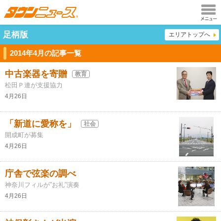
メニュ
足柄版
エリアトップへ
ー
2014年4月の記事一覧
中古楽器を寄贈
教育
松田Ｐ連が支援協力
4月26日
「新道に愛称を」
社会
開成町が募集
4月26日
庁舎で弦楽の調べ
神奈川フィルが”お礼”演奏
4月26日