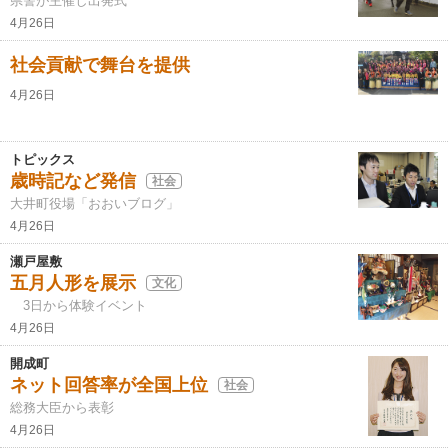
県警が主催し出発式
4月26日
社会貢献で舞台を提供
4月26日
トピックス
歳時記など発信
社会
大井町役場「おおいブログ」
4月26日
瀬戸屋敷
五月人形を展示
文化
3日から体験イベント
4月26日
開成町
ネット回答率が全国上位
社会
総務大臣から表彰
4月26日