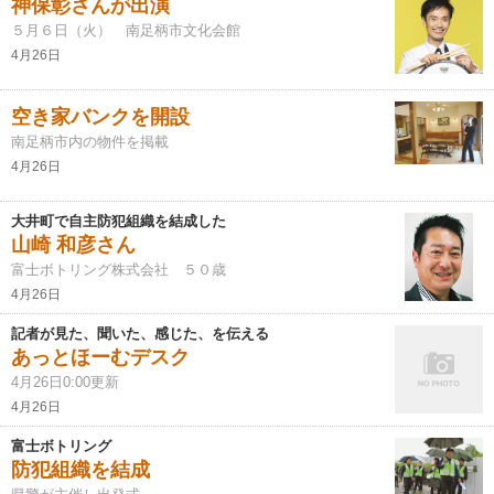
神保彰さんが出演
５月６日（火） 南足柄市文化会館
4月26日
空き家バンクを開設
南足柄市内の物件を掲載
4月26日
大井町で自主防犯組織を結成した
山崎 和彦さん
富士ボトリング株式会社 ５０歳
4月26日
記者が見た、聞いた、感じた、を伝える
あっとほーむデスク
4月26日0:00更新
4月26日
富士ボトリング
防犯組織を結成