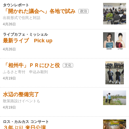
タウンレポート
「開かれた議会へ」各地で試み
政治
出前形式で住民と対話
4月26日
ライブカフェ・ミッシェル
最新ライブ Pick up
4月26日
「相州牛」ＰＲにひと役
文化
ふるさと寄付 申込み殺到
4月19日
水辺の整備完了
散策路設けイベントも
4月19日
ロス・カルカス コンサート
３年ぶり 来日公演