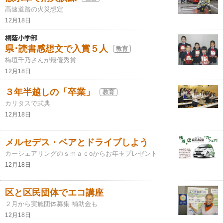
高速道路の火災想定
12月18日
桐蔭小学部
県･読書感想文で入賞５人
教育
梅垣千乃さんが最優秀賞
12月18日
３年半越しの「卒業」
教育
カリタスで式典
12月18日
メルセデス・ベアとドライブしよう
カーシェアリングのｓｍａｃоからお年玉プレゼント
12月18日
区と区民団体でエコ講座
２月から実施団体募集 補助金も
12月18日