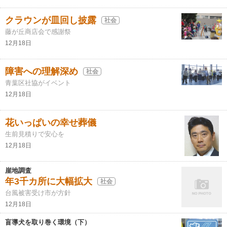
クラウンが皿回し披露
社会
藤が丘商店会で感謝祭
12月18日
障害への理解深め
社会
青葉区社協がイベント
12月18日
花いっぱいの幸せ葬儀
生前見積りで安心を
12月18日
崖地調査
年3千カ所に大幅拡大
社会
台風被害受け市が方針
12月18日
盲導犬を取り巻く環境（下）