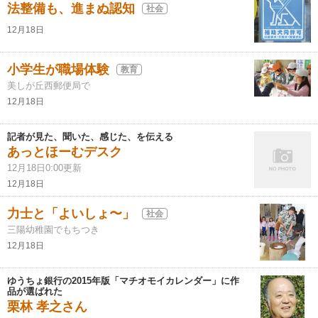
法整備も、進まぬ認知
社会
12月18日
小学生が職場体験
教育
美しが丘西郵便局で
12月18日
記者が見た、聞いた、感じた、を伝える
あっとほーむデスク
12月18日0:00更新
12月18日
力士と「よいしょ〜」
社会
三陽幼稚園でもちつき
12月18日
ゆうちょ銀行の2015年版「マチオモイカレンダー」に作
品が選ばれた
栗林 孝之さん