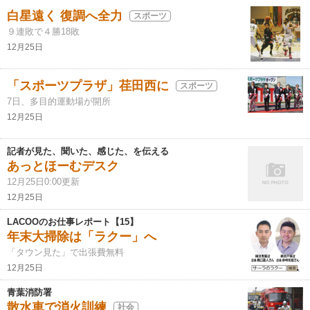
白星遠く 復調へ全力
スポーツ
９連敗で４勝18敗
12月25日
「スポーツプラザ」荏田西に
スポーツ
7日、多目的運動場が開所
12月25日
記者が見た、聞いた、感じた、を伝える
あっとほーむデスク
12月25日0:00更新
12月25日
LACOOのお仕事レポート【15】
年末大掃除は「ラクー」へ
「タウン見た」で出張費無料
12月25日
青葉消防署
散水車で消火訓練
社会