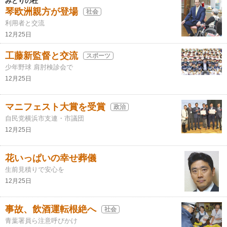
みどりの杜
琴欧洲親方が登場
社会
利用者と交流
12月25日
工藤新監督と交流
スポーツ
少年野球 肩肘検診会で
12月25日
マニフェスト大賞を受賞
政治
自民党横浜市支連・市議団
12月25日
花いっぱいの幸せ葬儀
生前見積りで安心を
12月25日
事故、飲酒運転根絶へ
社会
青葉署員ら注意呼びかけ