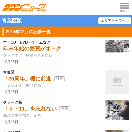
メニュ
青葉区版
エリアトップへ
ー
2014年12月の記事一覧
本・CD・DVD・ゲームなど
年末年始の売買がオトク
ブックオフ 横浜あざみ野店
12月25日
青葉区
「20周年」機に前進
社会
２０１４年振り返る
12月25日
クラーク高
「３・11」を忘れない
社会
仙台の生徒招き、企画
12月25日