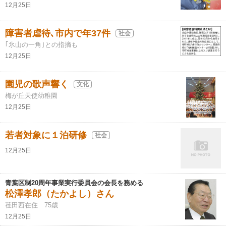
12月25日
障害者虐待､市内で年37件
社会
｢氷山の一角｣との指摘も
12月25日
園児の歌声響く
文化
梅が丘天使幼稚園
12月25日
若者対象に１泊研修
社会
12月25日
青葉区制20周年事業実行委員会の会長を務める
松澤孝郎（たかよし）さん
荏田西在住 75歳
12月25日