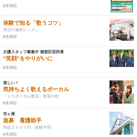
6月28日
体験で知る「歌うコツ」
30分の無料レッスン
6月28日
介護スタッフ募集中 都筑区荏田東
”笑顔”をやりがいに
6月28日
楽しい！
気持ちよく歌えるボーカル
「ＵＳボーカル教室」青葉台校
6月28日
市ヶ尾
急募 看護助手
時給２０００円 経験不問
6月28日