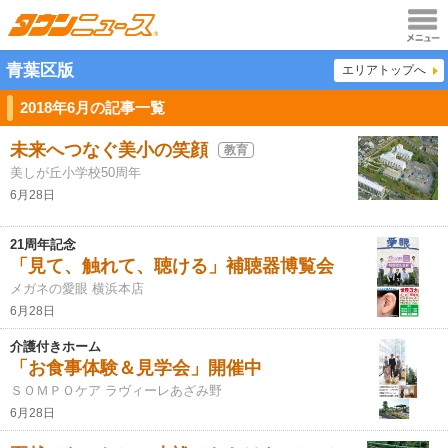
メニュ
青葉区版
エリアトップへ
ー
2018年6月の記事一覧
未来へつなぐ美小の笑顔
教育
美しが丘小学校50周年
6月28日
21周年記念
「見て、触れて、聴ける」補聴器博覧会
メガネの愛眼 横浜本店
6月28日
介護付きホーム
「お食事体験＆見学会」開催中
ＳＯＭＰＯケア ラヴィーレあざみ野
6月28日