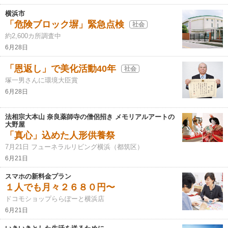
横浜市
「危険ブロック塀」緊急点検
社会
約2,600カ所調査中
6月28日
「恩返し」で美化活動40年
社会
塚一男さんに環境大臣賞
6月28日
法相宗大本山 奈良薬師寺の僧侶招き メモリアルアートの
大野屋
「真心」込めた人形供養祭
7月21日 フューネラルリビング横浜（都筑区）
6月21日
スマホの新料金プラン
１人でも月々２６８０円〜
ドコモショップららぽーと横浜店
6月21日