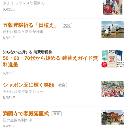
きょう フランス映画祭で
6月21日
五穀豊穣祈る「田植え」
文化
神社庁横浜三支部が神事
6月21日
知らないと損する 消費増税前
50・60・70代から始める 建替えガイド無
料進呈
6月21日
シャボン玉に輝く笑顔
社会
みたけ台幼稚園でショー
6月21日
満願寺で客殿落慶式
文化
江の坐像も制作中
6月21日