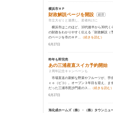
横浜市ＨＰ
財政解説ページを開設
経済
市立大ゼミと連携し、若者向けに
横浜市はこのほど、10代後半から30代く
の財政をわかりやすく伝える「財政解説（予
のページを市のＨＰ...
（続きを読む）
6月27日
昨年も即完売
あの三浦産直スイカ予約開始
２周年記念キャンペーンも
市場直送の新鮮な野菜やフルーツが、手頃
ｃｏ（ピコ）。オープン３年目を迎え、ま
だった三浦市毘沙門産のス...
（続きを読む
6月27日
旭化成ホームズ（株）・（株）タウンニュー