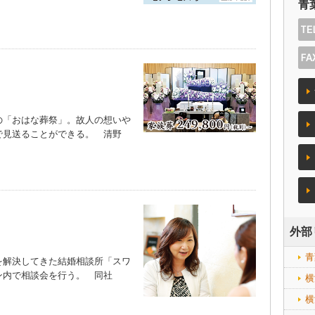
青
「おはな葬祭」。故人の想いや
で見送ることができる。 清野
外部
青
解決してきた結婚相談所「スワ
ン内で相談会を行う。 同社
横
横