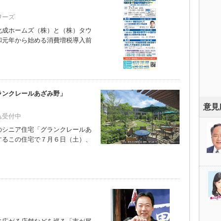
ワーズ
成ホームズ（株）と（株）タウ
和元年から始める消費増税導入前
）
ランクレールあざみ野」
意見
込受付中
シニア住宅「グランクレールあ
するこの住宅で７月６日（土）、
）