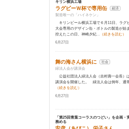
キリン横浜工場
ラグビーＷ杯で専用缶
経済
製造唯一の「ハイネケン」
キリンビール横浜工場で６月11日、ラグ
大会専用のデザイン缶・ボトルの製造が始
控えたこの日、神崎夕紀...
（続きを読む）
6月27日
舞の海さん横浜に
社会
緑法人会が講演会
公益社団法人緑法人会（吉村壽一会長）は
講演会を開催した。 緑法人会は例年、通常
（続きを読む）
6月27日
「第25回青葉コーラスのつどい」を企画・
務める
安彦（あびこ） 栄子さん