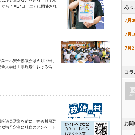
広がる店舗などを巡る「市が尾
）から７月27日（土）に開催され
あっ
7月3
7月1
7月2
葉土木安全協議会は６月20日、
全大会は工事現場における労...
コラ
院議員選挙を前に、神奈川県選
お問
立候補予定者に独自のアンケート