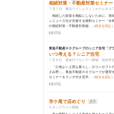
相続対策・不動産対策セミナー
７月７日 横浜ベイシェラトンホテル＆タ
相続した財産を無駄にしないために、旭化
ンニュース社が共催する無料セミナー「令
の相続対策・不動産対策秘...
（続きを読む
6月27日
東急不動産ＨＤグループのシニア住宅「グ
いつ考える？シニア住宅
７月６日 昼食付でセミナー開催 現在申
「心地よい上質な暮らし」がコンセプトの
ざみ野」。東急不動産ＨＤグループが運営
セミナー＆ランチ付き見学...
（続きを読む
6月27日
市ケ尾で店めぐり
経済
スタンプラリー開催