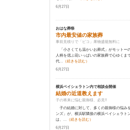
6月27日
おはな葬祭
市内最安値の家族葬
事前見積りで「ピコ」果物盛籠無料に
「小さくても温かいお葬式」がモットーの
人柄を偲ぶ花いっぱいの家族葬で心ゆくま
代...
（続きを読む）
6月27日
横浜ベイシェラトン内で相談会開催
結婚の近道教えます
子の将来に悩む親御様、必見!!
子の結婚に対して、多くの親御様の悩みを
ンズ」が、横浜駅隣接の横浜ベイシェラト
は、...
（続きを読む）
6月27日