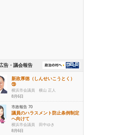
広告・議会報告
新政厚徳（しんせいこうとく）
㉘
横浜市会議員 横山 正人
8月6日
市政報告 70
議員のハラスメント防止条例制定
へ向けて
横浜市会議員 田中ゆき
8月6日