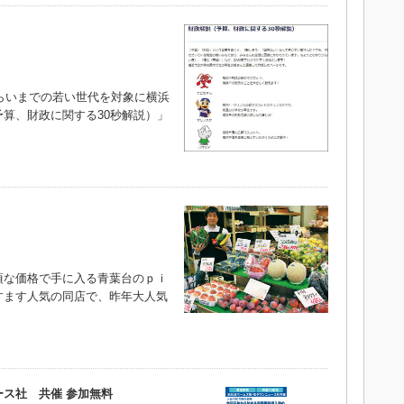
らいまでの若い世代を対象に横浜
算、財政に関する30秒解説）」
な価格で手に入る青葉台のｐｉ
すます人気の同店で、昨年大人気
）
ス社 共催 参加無料