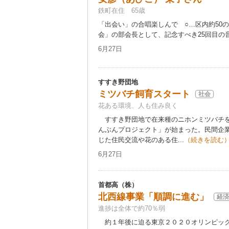
鉄町在住 65歳
「出会い」の合唱楽しんで ○…区内約50
会」の部会長として、記念すべき25回目の音
6月27日
すすき野団地
ミツバチ飼育スタート
社会
花ある環境、人も住み良く
すすき野団地で在来種のニホンミツバチを
んぶんプロジェクト」が始まった。民間企
じた住民交流や花のある住...
（続きを読む
6月27日
首都高（株）
北西線事業「順調に進む」
経済
進捗は全体で約70％弱
約１年後に迫る東京２０２０オリンピック