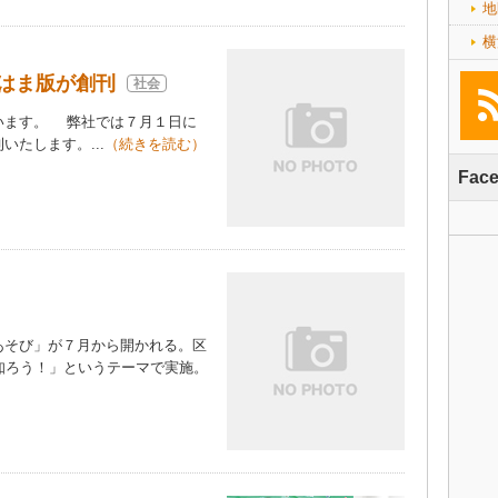
地
横
はま版が創刊
社会
います。 弊社では７月１日に
たします。...
（続きを読む）
Fac
そび」が７月から開かれる。区
知ろう！」というテーマで実施。