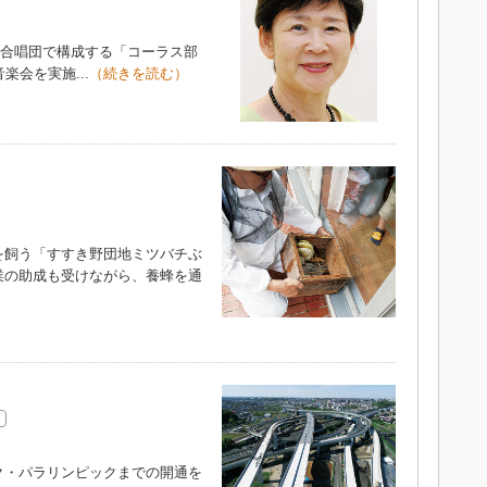
の合唱団で構成する「コーラス部
楽会を実施...
（続きを読む）
飼う「すすき野団地ミツバチぶ
業の助成も受けながら、養蜂を通
）
・パラリンピックまでの開通を