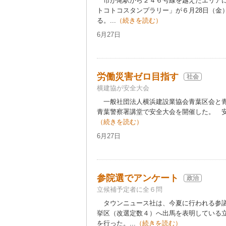
市が尾駅から２４６号線を越えたエリアに
トコトコスタンプラリー」が６月28日（金
る。...
（続きを読む）
6月27日
労働災害ゼロ目指す
社会
横建協が安全大会
一般社団法人横浜建設業協会青葉区会と青
青葉警察署講堂で安全大会を開催した。 安
（続きを読む）
6月27日
参院選でアンケート
政治
立候補予定者に全６問
タウンニュース社は、今夏に行われる参議
挙区（改選定数４）へ出馬を表明している
を行った。...
（続きを読む）