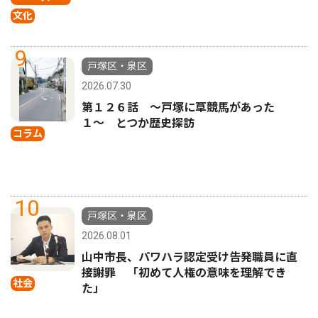
文化
9
戸塚区・泉区
2026.07.30
第１２６話 〜戸塚に草競馬があった
１〜 とつか歴史探訪
コラム
10
戸塚区・泉区
2026.08.01
山中市長、パワハラ認定受け告発職員に直
接謝罪 「初めて人権の意味を理解でき
社会
た」