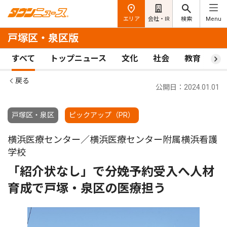
エリア
会社・IR
検索
Menu
戸塚区・泉区版
すべて
トップニュース
文化
社会
教育
ス
戻る
公開日：2024.01.01
戸塚区・泉区
ピックアップ（PR）
横浜医療センター／横浜医療センター附属横浜看護
学校
「紹介状なし」で分娩予約受入へ人材
育成で戸塚・泉区の医療担う