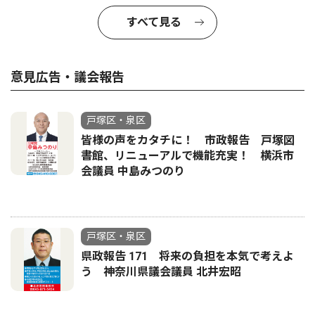
すべて見る
意見広告・議会報告
戸塚区・泉区
皆様の声をカタチに！ 市政報告 戸塚図
書館、リニューアルで機能充実！ 横浜市
会議員 中島みつのり
戸塚区・泉区
県政報告 171 将来の負担を本気で考えよ
う 神奈川県議会議員 北井宏昭