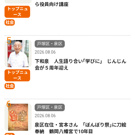
ら役員向け講座
トップニュ
ース
社会
5
戸塚区・泉区
2026.08.06
下和泉 人生語り合い｢学びに｣ じんじん
会が５周年迎え
トップニュ
ース
社会
6
戸塚区・泉区
2026.08.06
泉区在住・宮本さん ｢ぼんぼり祭｣に刀絵
奉納 鶴岡八幡宮で10年目