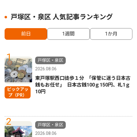
戸塚区・泉区 人気記事ランキング
前日
1週間
1か月
1
戸塚区・泉区
2026.08.06
東戸塚駅西口徒歩１分 ｢保管に迷う日本古
銭もお任せ｣ 日本古銭100ｇ150円、札1ｇ
ピックアッ
10円
プ（PR）
2
戸塚区・泉区
2026.08.06