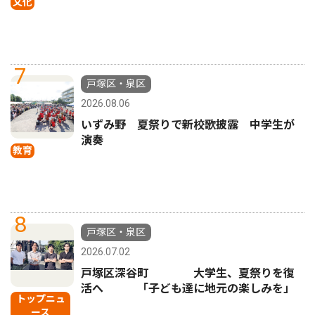
文化
7
戸塚区・泉区
2026.08.06
いずみ野 夏祭りで新校歌披露 中学生が
演奏
教育
8
戸塚区・泉区
2026.07.02
戸塚区深谷町 大学生、夏祭りを復
活へ 「子ども達に地元の楽しみを」
トップニュ
ース