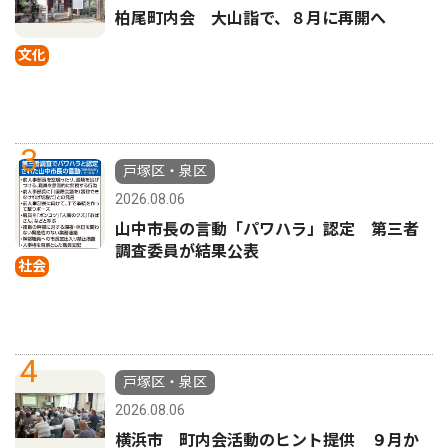
柏尾町内会 大山詣で、８月に再開へ
文化
3
戸塚区・泉区
2026.08.06
山中市長の言動「パワハラ」認定 第三者
調査委員が結果公表
社会
4
戸塚区・泉区
2026.08.06
横浜市 町内会活動のヒント提供 ９月か