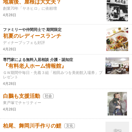
地震後、屋根は大丈夫？
創業70年「ヤネヒロ」に依頼増
4月28日
ファミリーや仲間同士で 期間限定
初夏のレディースランチ
ディナーブッフェも好評
4月28日
専門家による無料入居相談 介護・認知症
『有料老人ホーム情報館』
ＧＷ期間中毎日・先着３組「相田みつを美術館入場券」プ
レゼント
4月28日
白鵬も支援活動
社会
東戸塚でチャリティー
4月28日
柏尾、舞岡川手作りの鯉
文化