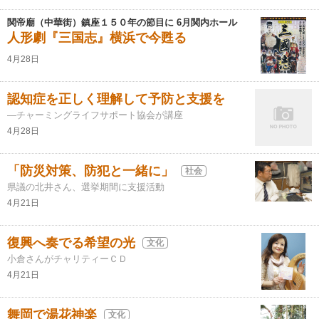
関帝廟（中華街）鎮座１５０年の節目に 6月関内ホール
人形劇『三国志』横浜で今甦る
4月28日
認知症を正しく理解して予防と支援を
―チャーミングライフサポート協会が講座
4月28日
「防災対策、防犯と一緒に」
社会
県議の北井さん、選挙期間に支援活動
4月21日
復興へ奏でる希望の光
文化
小倉さんがチャリティーＣＤ
4月21日
舞岡で湯花神楽
文化