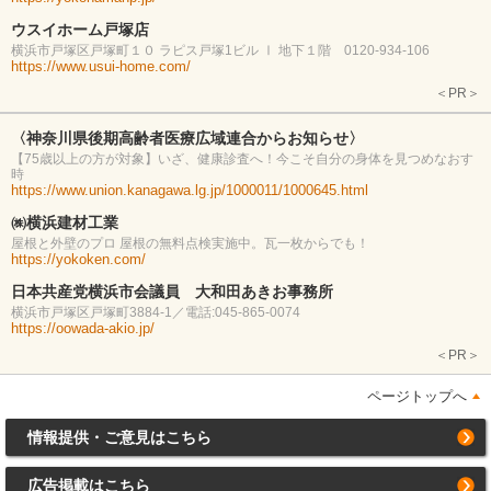
ウスイホーム戸塚店
横浜市戸塚区戸塚町１０ ラピス戸塚1ビル Ⅰ 地下１階 0120-934-106
https://www.usui-home.com/
＜PR＞
〈神奈川県後期高齢者医療広域連合からお知らせ〉
【75歳以上の方が対象】いざ、健康診査へ！今こそ自分の身体を見つめなおす
時
https://www.union.kanagawa.lg.jp/1000011/1000645.html
㈱横浜建材工業
屋根と外壁のプロ 屋根の無料点検実施中。瓦一枚からでも！
https://yokoken.com/
日本共産党横浜市会議員 大和田あきお事務所
横浜市戸塚区戸塚町3884-1／電話:045-865-0074
https://oowada-akio.jp/
＜PR＞
ページトップへ
情報提供・ご意見はこちら
広告掲載はこちら