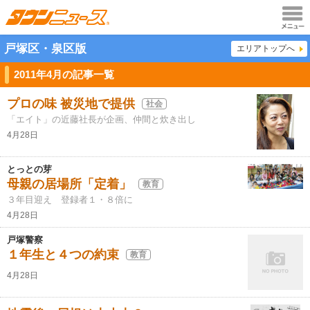
メニュ
戸塚区・泉区版
エリアトップへ
ー
2011年4月の記事一覧
プロの味 被災地で提供
社会
「エイト」の近藤社長が企画、仲間と炊き出し
4月28日
とっとの芽
母親の居場所「定着」
教育
３年目迎え 登録者１・８倍に
4月28日
戸塚警察
１年生と４つの約束
教育
4月28日