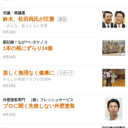
市議・県議選
鈴木、松田両氏が圧勝
政治
「みんな」新人ともに当選
4月14日
新記録！なが〜いタケノコ
1本の根にずらり14個
4月14日
楽しく無理なく健康に
スポーツ
やもしか体操クラブが35周年
4月14日
外壁塗装専門 （株）フレッシュサービス
プロに聞く失敗しない外壁塗装
4月14日