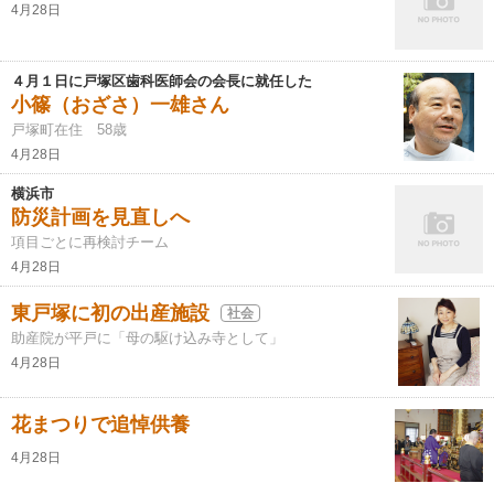
4月28日
４月１日に戸塚区歯科医師会の会長に就任した
小篠（おざさ）一雄さん
戸塚町在住 58歳
4月28日
横浜市
防災計画を見直しへ
項目ごとに再検討チーム
4月28日
東戸塚に初の出産施設
社会
助産院が平戸に「母の駆け込み寺として」
4月28日
花まつりで追悼供養
4月28日