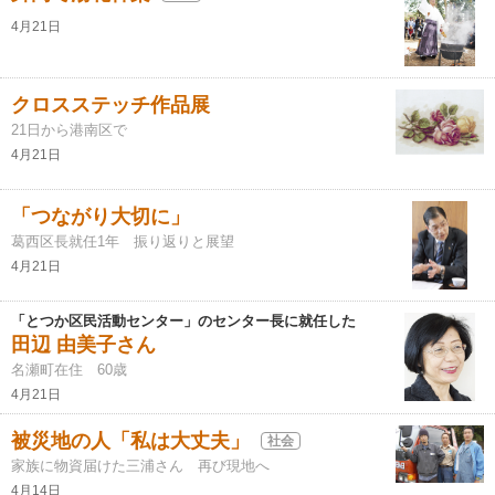
4月21日
クロスステッチ作品展
21日から港南区で
4月21日
「つながり大切に」
葛西区長就任1年 振り返りと展望
4月21日
「とつか区民活動センター」のセンター長に就任した
田辺 由美子さん
名瀬町在住 60歳
4月21日
被災地の人「私は大丈夫」
社会
家族に物資届けた三浦さん 再び現地へ
4月14日