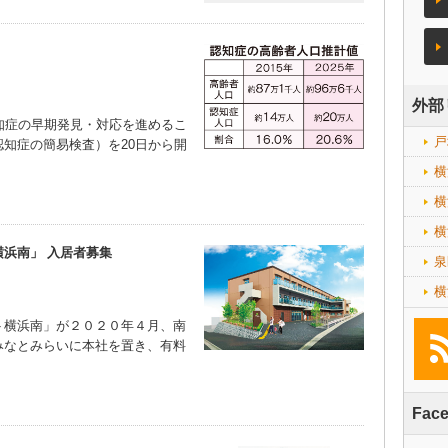
外部
知症の早期発見・対応を進めるこ
戸
知症の簡易検査）を20日から開
横
横
横
浜南」 入居者募集
泉
横
横浜南」が２０２０年４月、南
みなとみらいに本社を置き、有料
）
Fac