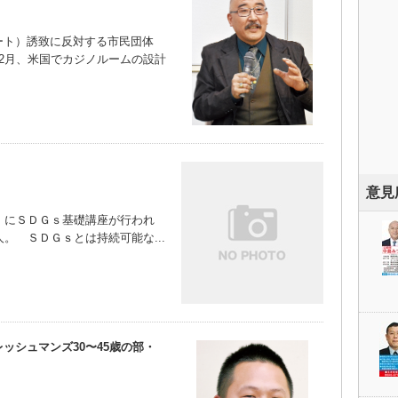
ト）誘致に反対する市民団体
2月、米国でカジノルームの設計
意見
）にＳＤＧｓ基礎講座が行われ
。 ＳＤＧｓとは持続可能な...
ッシュマンズ30〜45歳の部・