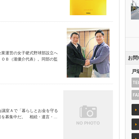
業運営の女子硬式野球部設立へ
お問
ＪＯＢ（瀧優介代表）。同部の監
）
戸
会議室Ａで「暮らしとお金を守る
を募集中だ。 相続・遺言・...