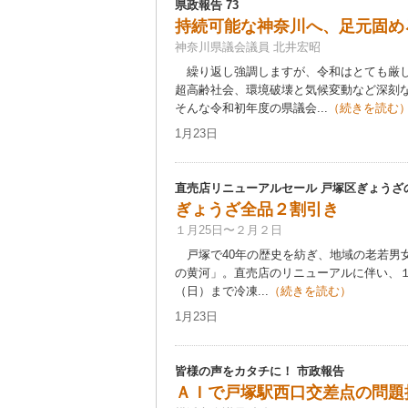
県政報告 73
持続可能な神奈川へ、足元固め
神奈川県議会議員 北井宏昭
繰り返し強調しますが、令和はとても厳し
超高齢社会、環境破壊と気候変動など深刻
そんな令和初年度の県議会...
（続きを読む
1月23日
直売店リニューアルセール 戸塚区ぎょうざ
ぎょうざ全品２割引き
１月25日〜２月２日
戸塚で40年の歴史を紡ぎ、地域の老若男
の黄河」。直売店のリニューアルに伴い、１
（日）まで冷凍...
（続きを読む）
1月23日
皆様の声をカタチに！ 市政報告
ＡＩで戸塚駅西口交差点の問題