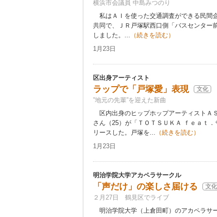
横浜市会議員 中島みつのり
私はＡＩを使った交通調査ができる民間企
共同で、ＪＲ戸塚駅西口側「バスセンター
しました。...
（続きを読む）
1月23日
区出身アーティスト
ラップで「戸塚愛」表現
文化
”地元の先輩”を迎えた新曲
区内出身のヒップホップアーティストＡＳ
さん（25）が「ＴＯＴＳＵＫＡ ｆｅａｔ．
リースした。戸塚を...
（続きを読む）
1月23日
明治学院大学アカペラサークル
「声だけ」の楽しさ届ける
文化
２月27日 鶴見区でライブ
明治学院大学（上倉田町）のアカペラサー