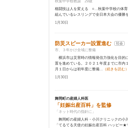
秋葉中学校教諭 29歳
格闘技は人を変える ○…秋葉中学校の体
組んでいるレスリングで全日本大会の優勝をお
1月30日
防災スピーカー設置進む
社会
市、３年かけ全域に整備
横浜市は災害時の情報発信力強化を目的に
置を進めている。２０２１年度までに市内
月１日からは初年度に整備...
（続きを読む
1月30日
舞岡町の産婦人科医
「妊娠出産百科」を監修
「ネット時代の指針に」
舞岡町の産婦人科・小川クリニックの小川
「てるてる天使の妊娠出産百科 ハッピー★