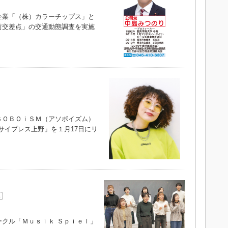
業「（株）カラーチップス」と
前交差点」の交通動態調査を実施
ＯＢＯｉＳＭ（アソボイズム）
サイプレス上野」を１月17日にリ
クル「Ｍｕｓｉｋ Ｓｐｉｅｌ」