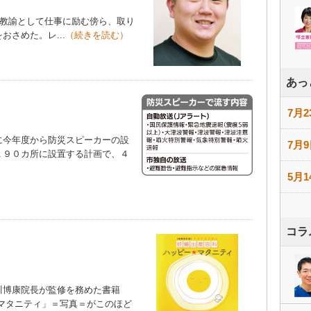
育教諭として仕事に励む傍ら、取り
さめた。レ...
（続きを読む）
あっ
7月2
今年度から防災スピーカーの設
7月9
１９０カ所に設置する計画で、４
）
5月1
コラ
博康院長が監修を務めた書籍
マタニティ」＝写真＝がこのほど