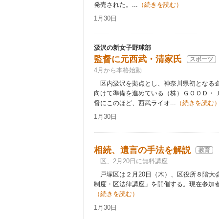
発売された。...
（続きを読む）
1月30日
汲沢の新女子野球部
監督に元西武・清家氏
スポーツ
4月から本格始動
区内汲沢を拠点とし、神奈川県初となる企
向けて準備を進めている（株）ＧＯＯＤ・
督にこのほど、西武ライオ...
（続きを読む
1月30日
相続、遺言の手法を解説
教育
区、2月20日に無料講座
戸塚区は２月20日（木）、区役所８階大
制度・区法律講座」を開催する。現在参加者
（続きを読む）
1月30日