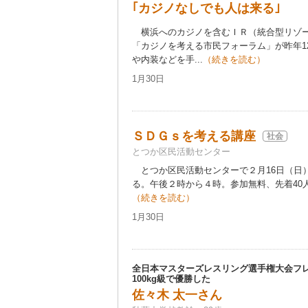
｢カジノなしでも人は来る｣
横浜へのカジノを含むＩＲ（統合型リゾー
「カジノを考える市民フォーラム」が昨年1
や内装などを手...
（続きを読む）
1月30日
ＳＤＧｓを考える講座
社会
とつか区民活動センター
とつか区民活動センターで２月16日（日
る。午後２時から４時。参加無料、先着40人
（続きを読む）
1月30日
全日本マスターズレスリング選手権大会フレ
100kg級で優勝した
佐々木 太一さん