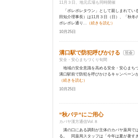
11月３日、地元広場も同時開催
「ポレポレタウン」として親しまれている
田知介理事長）は11月３日（日）、「秋冬
ポレポレ通り...
（続きを読む）
10月25日
溝口駅で防犯呼びかける
社会
安全・安心まちづくり旬間
地域の安全意識を高める安全・安心まちづく
溝口駅前で防犯を呼びかけるキャンペーンが
（続きを読む）
10月25日
”秋バテ”にご用心
カバヤ漢方通信Vol.８
溝の口にある調剤が主体のカバヤ薬局では
る。 同薬局スタッフは「今年は夏が暑す