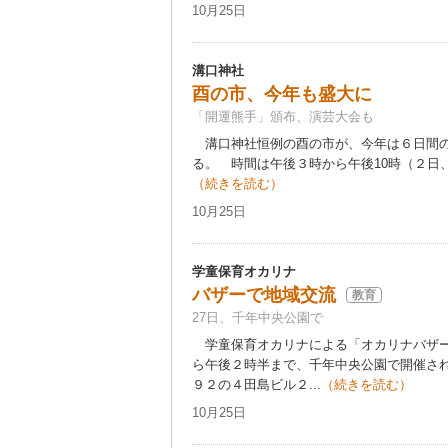
10月25日
溝口神社
酉の市、今年も盛大に
「開運熊手」頒布、演芸大会も
溝口神社恒例の酉の市が、今年は６日間の
る。 時間は午後３時から午後10時（２日、３
（続きを読む）
10月25日
学童保育オカリナ
バザーで地域交流
教育
27日、千年中央公園で
学童保育オカリナによる「オカリナバザー」
ら午後２時半まで、千年中央公園で開催さ
９２の４田島ビル２...
（続きを読む）
10月25日