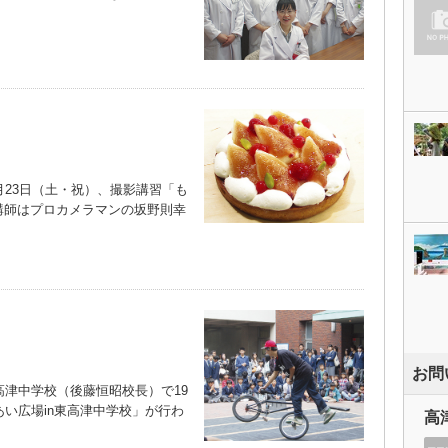
23日（土・祝）、撮影講習「も
講師はプロカメラマンの坂野則幸
お問
津中学校（後藤恒昭校長）で19
あい広場in東高津中学校」が行わ
高