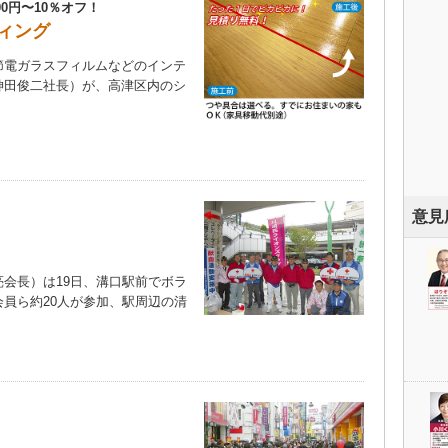
0円〜10％オフ！
ィング
電ガラスフィルムなどのインテ
神田俊二社長）が、高津区内のシ
）
意見
会長）は19日、溝口駅前でボラ
員ら約20人が参加、駅周辺の清