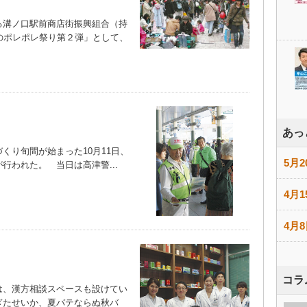
溝ノ口駅前商店街振興組合（持
のポレポレ祭り第２弾」として、
あっ
り旬間が始まった10月11日、
5月2
行われた。 当日は高津警...
4月1
4月8
コラ
、漢方相談スペースも設けてい
ぎたせいか、夏バテならぬ秋バ