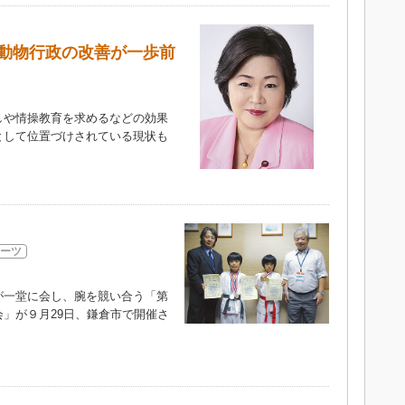
動物行政の改善が一歩前
や情操教育を求めるなどの効果
として位置づけされている現状も
）
ーツ
一堂に会し、腕を競い合う「第
」が９月29日、鎌倉市で開催さ