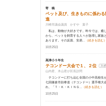
寄 稿
ペット及び、生きものに係わる
進
川崎市議会議員 かすや 葉子
私は、動物が大好きです。昨今では、癒し
から、ペットを飼育する人々が急増し家族
あります。その反面、安易...
（続きを読む
10月25日
高津小５年生
テコンドー大会で１、２位
スポ
山内君、木山君が区長訪問
テコンドーに打ち込む全国の小中高校生が
七回鎌倉市跆拳道（テコンドー）選手権大会
れ、「Ｔ・Ｋ・ＫＩＮＧ...
（続きを読む）
10月25日