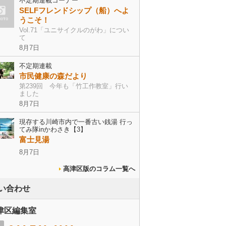
不定期連載コーナー
SELFフレンドシップ（船）へよ
うこそ！
Vol.71「ユニサイクルのがわ」につい
て
8月7日
不定期連載
市民健康の森だより
第239回 今年も「竹工作教室」行い
ました
8月7日
現存する川崎市内で一番古い銭湯 行っ
てみ隊inかわさき【3】
富士見湯
8月7日
高津区版のコラム一覧へ
い合わせ
津区編集室