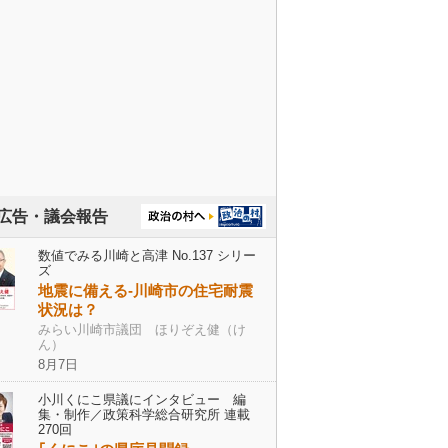
広告・議会報告
数値でみる川崎と高津 No.137 シリー
ズ
地震に備える-川崎市の住宅耐震
状況は？
みらい川崎市議団 ほりぞえ健（け
ん）
8月7日
小川くにこ県議にインタビュー 編
集・制作／政策科学総合研究所 連載
270回