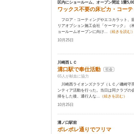
区内にショールーム、オープン間近 1畳5,00
ワックス不要の床ピカ・コーテ
フロア・コーティングやエコカラット、節
リアオプション施工会社「ケーマック」（
ョールームオープンに向け...
（続きを読む
10月25日
川崎西ＬＣ
溝口駅で奉仕活動
社会
65人が献血に協力
川崎西ライオンズクラブ（ＬＣ／磯崎守亮
ンティア活動を行った。当日は同クラブの会
掃をした後、通行人な...
（続きを読む）
10月25日
溝ノ口駅前
ポレポレ通りでフリマ