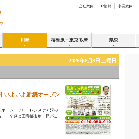
会社案内
IR情報
事業案内
川崎
相模原・東京多摩
県央
2026年8月8日 土曜日
日 いよいよ新築オープン
人ホーム「フローレンスケア溝の
。 交通は田園都市線「梶が...