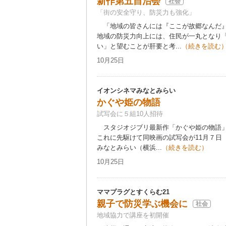
新作第五自治会
社会
「街の安全守り、防災力も強化」
「地域の皆さんには『ここが故郷なんだ』
地域の防災力向上には、住民が一丸となり
い」と望むことが肝要と考...
（続きを読む
10月25日
イオンシネマみなとみらい
かぐや姫の物語
試写会に５組10人招待
スタジオジブリ最新作「かぐや姫の物語」が
これに先駆けて同映画の試写会が11月７日
みなとみらい（横浜...
（続きを読む）
10月25日
ママプラグとすくらむ21
親子で防災学ぶ機会に
社会
地域協力で講座を初開催