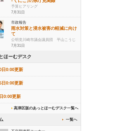
｢くにこ｣の県庁見聞録
予算ヒアリング
7月31日
市政報告
雨水対策と浸水被害の軽減に向け
て
公明党川崎市議会議員団 平山こうじ
7月31日
とほーむデスク
0日0:00更新
5日0:00更新
日0:00更新
高津区版のあっとほーむデスク一覧へ
ム
一覧へ