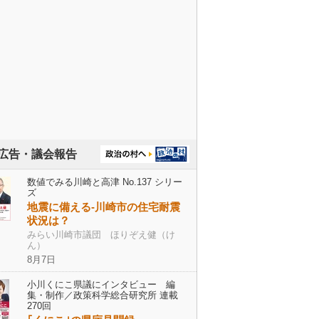
広告・議会報告
数値でみる川崎と高津 No.137 シリー
ズ
地震に備える-川崎市の住宅耐震
状況は？
みらい川崎市議団 ほりぞえ健（け
ん）
8月7日
小川くにこ県議にインタビュー 編
集・制作／政策科学総合研究所 連載
270回