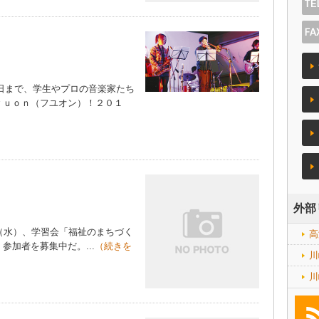
７日まで、学生やプロの音楽家たち
ｙｕｏｎ（フユオン）！２０１
外部
（水）、学習会「福祉のまちづく
高
加者を募集中だ。...
（続きを
川
川