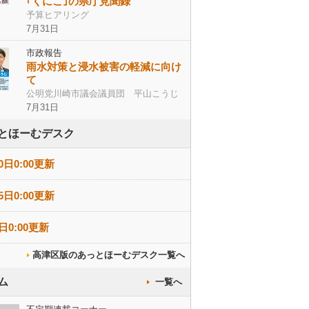
｢くにこ｣の県庁見聞録
予算ヒアリング
7月31日
市政報告
雨水対策と浸水被害の軽減に向け
て
公明党川崎市議会議員団 平山こうじ
7月31日
とほーむデスク
0日0:00更新
5日0:00更新
日0:00更新
高津区版のあっとほーむデスク一覧へ
ム
一覧へ