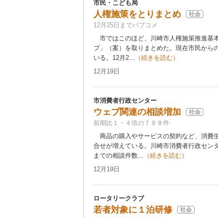
市民・こども局
人権施策をとりまとめ
社会
12月25日までパブコメ
市ではこのほど、川崎市人権施策推進基本
ブ」（案）を取りまとめた。現在市民から
いる。12月2...
（続きを読む）
12月19日
市消費者行政センター
ウェブ関連の相談増加
社会
前期比１・４倍の７９８件
商品の購入やサービスの契約など、消費生
合せが増えている。川崎市消費者行政セン
までの相談件数...
（続きを読む）
12月19日
ロータリークラブ
若者対象に１泊研修
社会