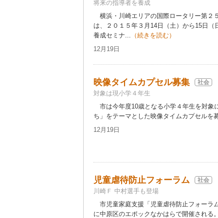
将来の指導者を養成
横浜・川崎エリアの国際ロータリー第２５
は、２０１５年３月14日（土）から15日
養成セミナ...
（続きを読む）
12月19日
映像タイムカプセル募集
社会
対象は現小学４年生
市は今年度10歳となる小学４年生を対象に
ち」をテーマとした映像タイムカプセルを募集
12月19日
児童虐待防止フォーラム
社会
川崎Ｆ 中村選手も登場
市児童家庭支援「児童虐待防止フォーラム２
に中原区のエポックなかはらで開催される。午