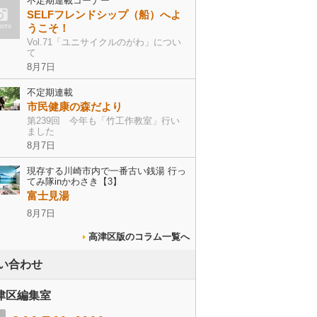
不定期連載コーナー
SELFフレンドシップ（船）へよ
うこそ！
Vol.71「ユニサイクルのがわ」につい
て
8月7日
不定期連載
市民健康の森だより
第239回 今年も「竹工作教室」行い
ました
8月7日
現存する川崎市内で一番古い銭湯 行っ
てみ隊inかわさき【3】
富士見湯
8月7日
高津区版のコラム一覧へ
い合わせ
津区編集室