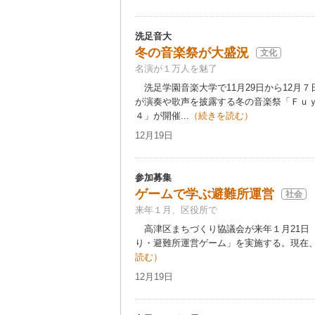
洗足音大
冬の音楽祭が大盛況
文化
名演が１万人を魅了
洗足学園音楽大学で11月29日から12月
が演奏や歌声を披露する冬の音楽祭「Ｆｕ
４」が開催...
（続きを読む）
12月19日
参加募集
ゲームで学ぶ避難所運営
社会
来年１月、区役所で
高津区まちづくり協議会が来年１月21日
り・避難所運営ゲーム」を実施する。現在、参
読む）
12月19日