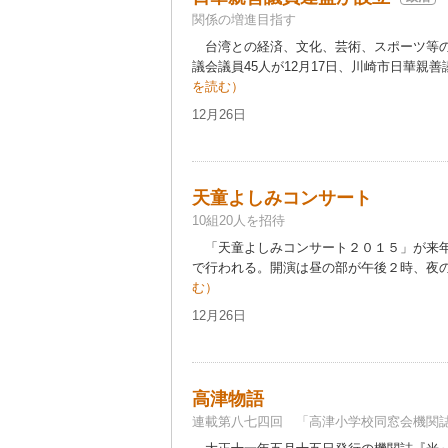
関係の増進目指す
台湾との経済、文化、芸術、スポーツ等の
議会議員45人が12月17日、川崎市日華親善
を読む）
12月26日
天童よしみコンサート
10組20人を招待
「天童よしみコンサート２０１５」が来年
で行われる。開演は昼の部が午後２時、夜の部
む）
12月26日
高津物語
連載第八七四回 「高津小学校同窓会機関