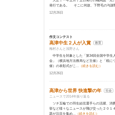
大正十一年五月十五日発行の機関誌『光』
発行である。 そこに何故、下野毛の与謝野鉄
12月26日
作文コンテスト
高津中生２人が入賞
教育
梅村さんと浅野さん
中学生を対象とした「第34回全国中学生
会」（横浜地方法務局など主催）と「税に
催）の表彰式がこ...
（続きを読む）
12月26日
高津から世界 快進撃の年
社会
ニュースで2014年振り返る
ソチ五輪での羽生結弦選手らの活躍、消費
挙など様々なニュースが飛び交った２０１
題が注目を集め...
（続きを読む）