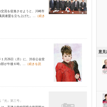
交流を促進させようと、川崎市
議員連盟を立ち上げた。...
（続き
意見
１月26日（月）に、渋谷公会堂
が午後６時。...
（続きを読
誌『光』第三号」