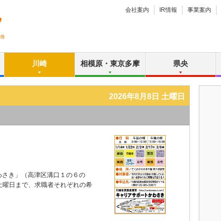
会社案内
IR情報
事業案内
川崎
相模原・東京多摩
県央
2026年8月8日 土曜日
さき」（高津区溝口１の６の
土曜日まで、求職者それぞれの希