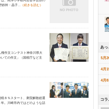
は、高津小学校同窓会学芸部の
幹・晶子...
（続きを読む）
あっ
人権作文コンテスト神奈川県大
ついての作文」（国税庁など主
5月2
4月1
4月8
税８％スタート、衆院解散総選
コラ
４年。川崎市内ではどのような話