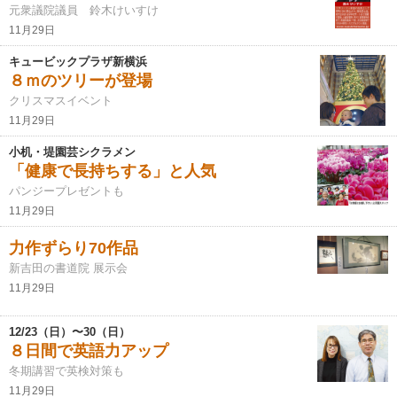
元衆議院議員 鈴木けいすけ
11月29日
キュービックプラザ新横浜
８ｍのツリーが登場
クリスマスイベント
11月29日
小机・堤園芸シクラメン
「健康で長持ちする」と人気
パンジープレゼントも
11月29日
力作ずらり70作品
新吉田の書道院 展示会
11月29日
12/23（日）〜30（日）
８日間で英語力アップ
冬期講習で英検対策も
11月29日