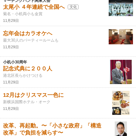
マーチングバンド関東大会
太尾小 ４年連続で全国へ
文化
菊名・小机両小も金賞
11月29日
忘年会はカラオケへ
最大30人のパーティールームも
11月29日
小机小30周年
記念式典に２００人
港北区長らかけつける
11月29日
12月はクリスマス一色に
新横浜国際ホテル・オーク
11月29日
改革、再起動。〜「小さな政府」「構造
改革」で負担を減らす〜