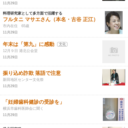
11月29日
料理研究家として多方面で活躍する
フルタニ マサエさん（本名・古谷 正江）
市内在住 65歳
11月29日
年末は「第九」に感動
文化
12月９日 港北公会堂
11月29日
振り込め詐欺 落語で注意
新田地区センター文化祭
11月29日
「妊婦歯科健診の受診を」
横浜市歯科医師会に聞く
11月29日