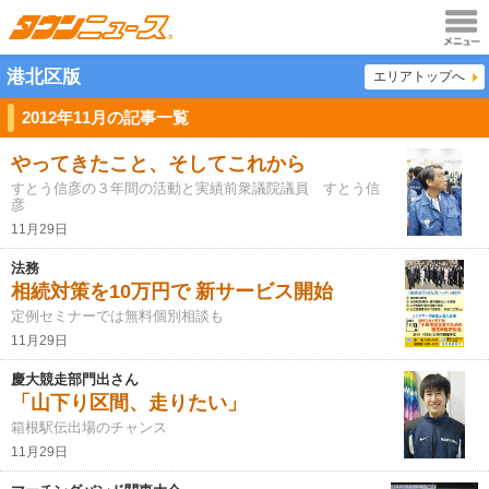
メニュ
港北区版
エリアトップへ
ー
2012年11月の記事一覧
やってきたこと、そしてこれから
すとう信彦の３年間の活動と実績前衆議院議員 すとう信
彦
11月29日
法務
相続対策を10万円で 新サービス開始
定例セミナーでは無料個別相談も
11月29日
慶大競走部門出さん
「山下り区間、走りたい」
箱根駅伝出場のチャンス
11月29日