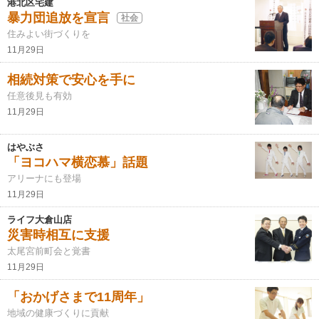
港北区宅建
暴力団追放を宣言
社会
住みよい街づくりを
11月29日
相続対策で安心を手に
任意後見も有効
11月29日
はやぶさ
「ヨコハマ横恋慕」話題
アリーナにも登場
11月29日
ライフ大倉山店
災害時相互に支援
太尾宮前町会と覚書
11月29日
「おかげさまで11周年」
地域の健康づくりに貢献