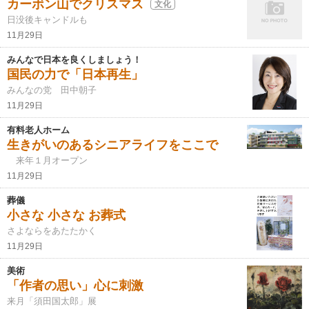
カーボン山でクリスマス
文化
日没後キャンドルも
11月29日
みんなで日本を良くしましょう！
国民の力で「日本再生」
みんなの党 田中朝子
11月29日
有料老人ホーム
生きがいのあるシニアライフをここで
来年１月オープン
11月29日
葬儀
小さな 小さな お葬式
さよならをあたたかく
11月29日
美術
「作者の思い」心に刺激
来月「須田国太郎」展