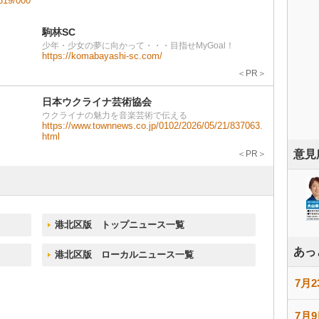
319/000
駒林SC
少年・少女の夢に向かって・・・目指せMyGoal！
https://komabayashi-sc.com/
＜PR＞
日本ウクライナ芸術協会
ウクライナの魅力を音楽芸術で伝える
https://www.townnews.co.jp/0102/2026/05/21/837063.
html
意見
＜PR＞
港北区版 トップニュース一覧
あっ
港北区版 ローカルニュース一覧
7月2
7月9