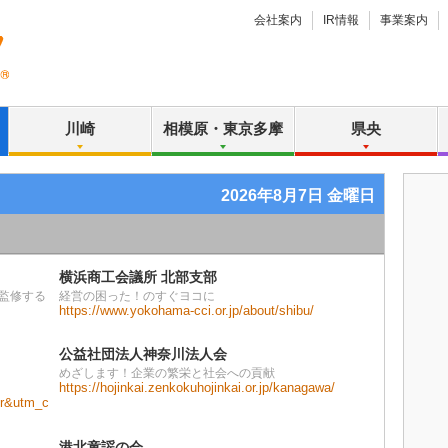
会社案内
IR情報
事業案内
川崎
相模原・東京多摩
県央
2026年8月7日 金曜日
横浜商工会議所 北部支部
監修する
経営の困った！のすぐヨコに
https://www.yokohama-cci.or.jp/about/shibu/
公益社団法人神奈川法人会
めざします！企業の繁栄と社会への貢献
https://hojinkai.zenkokuhojinkai.or.jp/kanagawa/
r&utm_c
港北童謡の会