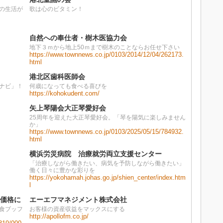
の生活が
歌は心のビタミン！
自然への奉仕者・樹木医協力会
地下３ｍから地上50ｍまで樹木のことならお任せ下さい
https://www.townnews.co.jp/0103/2014/12/04/262173.
html
港北区歯科医師会
ナビ」！
何歳になっても食べる喜びを
https://kohokudent.com/
矢上琴陽会大正琴愛好会
25周年を迎えた大正琴愛好会。「琴を陽気に楽しみません
か」
https://www.townnews.co.jp/0103/2025/05/15/784932.
html
横浜労災病院 治療就労両立支援センター
「治療しながら働きたい、病気を予防しながら働きたい」
働く日々に豊かな彩りを
https://yokohamah.johas.go.jp/shien_center/index.htm
l
別価格に
エーエフマネジメント株式会社
食ブッフ
お客様の資産収益をマックスにする
http://apollofm.co.jp/