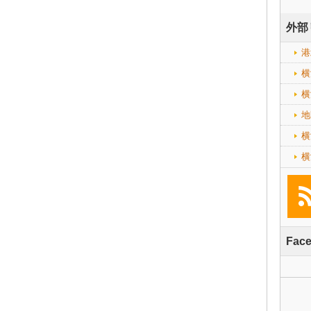
外部
港
横
横
地
横
横
Fac