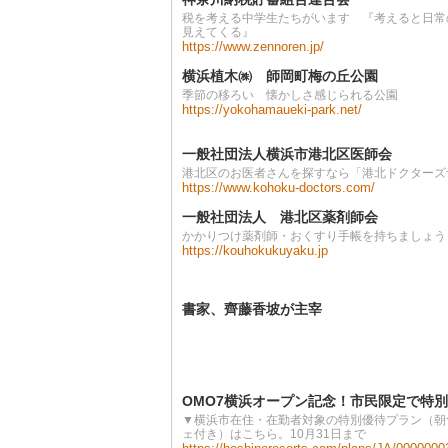
税を考える中学生たちがいます 『考えると日常
見えてくる』
https://www.zennoren.jp/
横浜植木㈱ 師岡町梅の丘公園
季節の移ろい 懐かしさ感じられる公園
https://yokohamaueki-park.net/
一般社団法人横浜市港北区医師会
港北区のお医者さんを探すなら「港北ドクターズ
https://www.kohoku-doctors.com/
一般社団法人 港北区薬剤師会
かかりつけ薬剤師・おくすり手帳を持ちましょう
https://kouhokukuyaku.jp
書家、齊藤香坡が主宰
OMO7横浜オープン記念！市民限定で特
▼横浜市在住・在勤者対象の特別優待プラン（朝
ェ付き）はこちら。10月31日まで