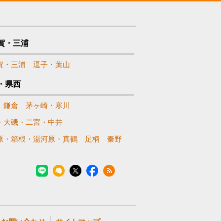
賀・三浦
賀・三浦
逗子・葉山
・県西
鎌倉
茅ヶ崎・寒川
・大磯・二宮・中井
原・箱根・湯河原・真鶴
足柄
秦野