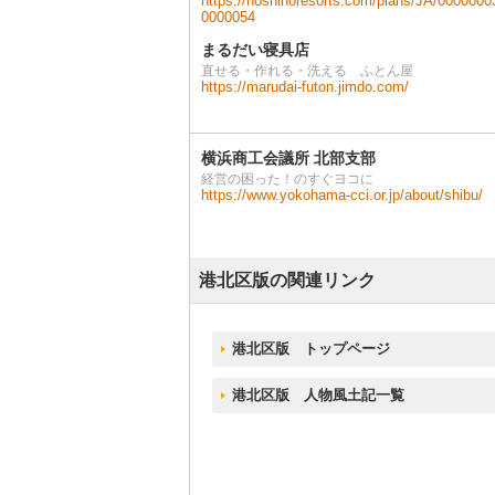
https://hoshinoresorts.com/plans/JA/0000000
0000054
まるだい寝具店
直せる・作れる・洗える ふとん屋
https://marudai-futon.jimdo.com/
横浜商工会議所 北部支部
経営の困った！のすぐヨコに
https://www.yokohama-cci.or.jp/about/shibu/
港北区版の関連リンク
港北区版 トップページ
港北区版 人物風土記一覧