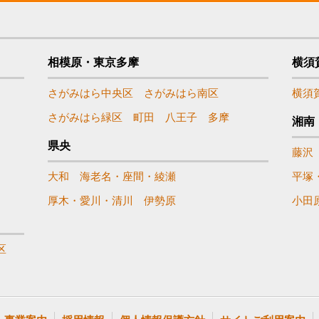
相模原・東京多摩
横須
さがみはら中央区
さがみはら南区
横須
さがみはら緑区
町田
八王子
多摩
湘南
県央
藤沢
大和
海老名・座間・綾瀬
平塚
厚木・愛川・清川
伊勢原
小田
区