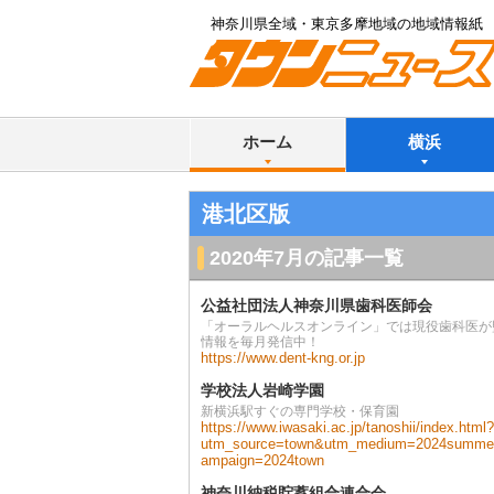
神奈川県全域・東京多摩地域の地域情報紙
ホーム
横浜
港北区版
2020年7月の記事一覧
公益社団法人神奈川県歯科医師会
「オーラルヘルスオンライン」では現役歯科医が
情報を毎月発信中！
https://www.dent-kng.or.jp
学校法人岩崎学園
新横浜駅すぐの専門学校・保育園
https://www.iwasaki.ac.jp/tanoshii/index.html?
utm_source=town&utm_medium=2024summe
ampaign=2024town
神奈川納税貯蓄組合連合会