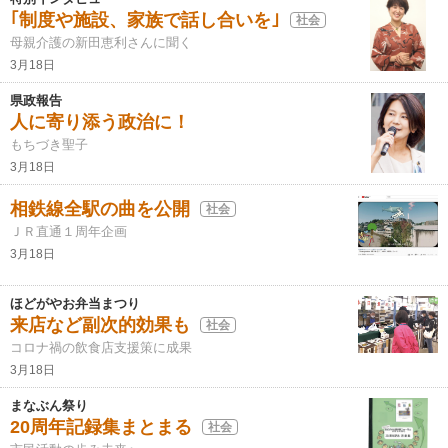
｢制度や施設、家族で話し合いを｣
社会
母親介護の新田恵利さんに聞く
3月18日
県政報告
人に寄り添う政治に！
もちづき聖子
3月18日
相鉄線全駅の曲を公開
社会
ＪＲ直通１周年企画
3月18日
ほどがやお弁当まつり
来店など副次的効果も
社会
コロナ禍の飲食店支援策に成果
3月18日
まなぶん祭り
20周年記録集まとまる
社会