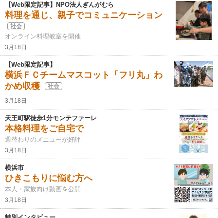
【Web限定記事】NPO法人ぎんがむら
料理を通じ、親子でコミュニケーション
社会
オンライン料理教室を開催
3月18日
【Web限定記事】
横浜ＦＣチームマスコット「フリ丸」わ
かめ収穫
社会
3月18日
天王町駅徒歩1分モンテファーレ
本格料理をご自宅で
週替わりのメニューが好評
3月18日
横浜市
ひきこもりに悩む方へ
本人・家族向け動画を公開
3月18日
特別インタビュー