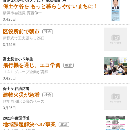
皆さまの声がカタチに！ 市政報告 54
保土ケ谷を もっと暮らしやすいまちに！
横浜市会議員 斉藤伸一
3月25日
区役所前で朝市
社会
新様式で工夫凝らし26日
3月25日
富士見台小５年生
飛行機を通じ、エコ学習
教育
ＪＡＬグループ企業が講師
3月25日
保土ケ谷消防署
建物火災が急増
社会
昨年同期比２倍のペース
3月25日
2021年度区予算
地域課題解決へ37事業
政治