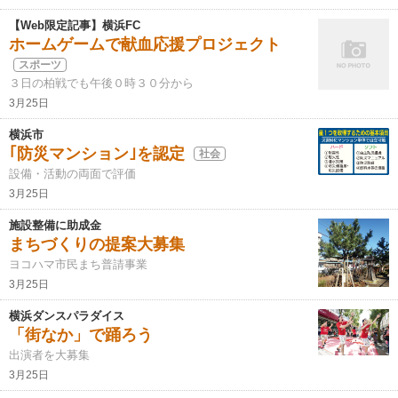
【Web限定記事】横浜FC
ホームゲームで献血応援プロジェクト
スポーツ
３日の柏戦でも午後０時３０分から
3月25日
横浜市
｢防災マンション｣を認定
社会
設備・活動の両面で評価
3月25日
施設整備に助成金
まちづくりの提案大募集
ヨコハマ市民まち普請事業
3月25日
横浜ダンスパラダイス
「街なか」で踊ろう
出演者を大募集
3月25日