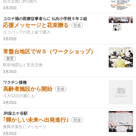
自主企画に約1億円
3月25日
コロナ禍の医療従事者らに 仏向小学校５年２組
応援メッセージと花束贈る
社会
エコバッグの売上金で購入
3月25日
常盤台地区でＷＳ（ワークショップ）
教育
駅前地図など意見交換
3月25日
ワクチン接種
高齢者施設から開始
社会
４月12日の週にも
3月25日
JR保土ケ谷駅
｢輝かしい未来へ出発進行｣
社会
乗降卒業生にメッセージ
3月25日