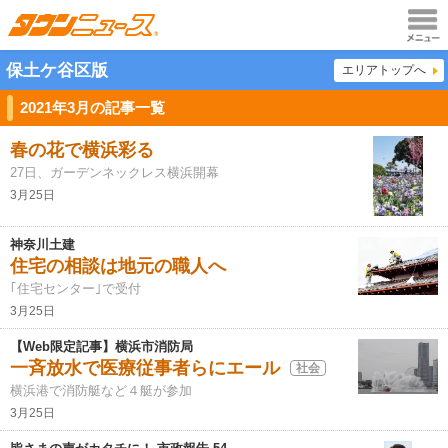
メニュ
保土ケ谷区版
エリアトップへ
ー
2021年3月の記事一覧
春の花で横浜彩る
27日、ガーデンネックレス横浜開幕
3月25日
神奈川土建
住宅の相談は地元の職人へ
｢住宅センター｣で受付
3月25日
【Web限定記事】横浜市消防局
一斉放水で医療従事者らにエール
社会
横浜港で消防艇など４艇が参加
3月25日