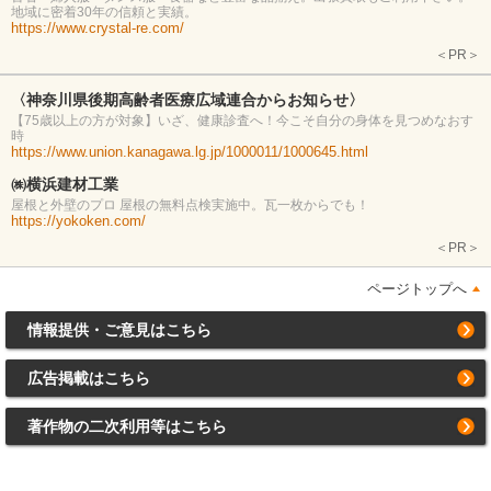
地域に密着30年の信頼と実績。
https://www.crystal-re.com/
＜PR＞
〈神奈川県後期高齢者医療広域連合からお知らせ〉
【75歳以上の方が対象】いざ、健康診査へ！今こそ自分の身体を見つめなおす
時
https://www.union.kanagawa.lg.jp/1000011/1000645.html
㈱横浜建材工業
屋根と外壁のプロ 屋根の無料点検実施中。瓦一枚からでも！
https://yokoken.com/
＜PR＞
ページトップへ
情報提供・ご意見はこちら
広告掲載はこちら
著作物の二次利用等はこちら