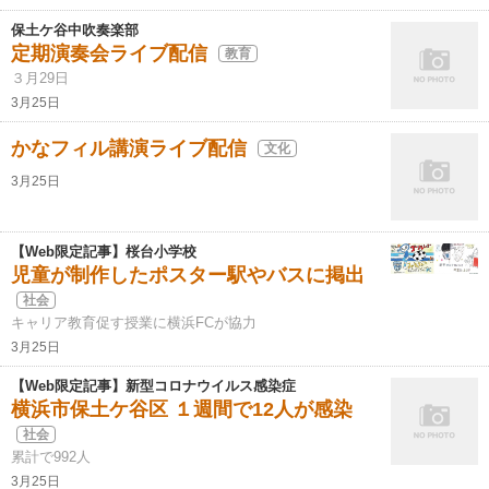
保土ケ谷中吹奏楽部
定期演奏会ライブ配信
教育
３月29日
3月25日
かなフィル講演ライブ配信
文化
3月25日
【Web限定記事】桜台小学校
児童が制作したポスター駅やバスに掲出
社会
キャリア教育促す授業に横浜FCが協力
3月25日
【Web限定記事】新型コロナウイルス感染症
横浜市保土ケ谷区 １週間で12人が感染
社会
累計で992人
3月25日