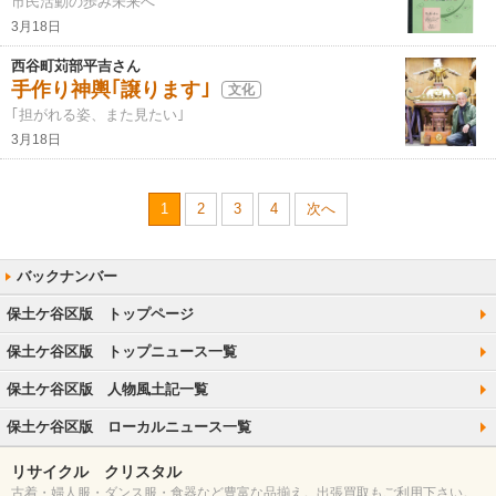
市民活動の歩み未来へ
3月18日
西谷町苅部平吉さん
手作り神輿｢譲ります｣
文化
｢担がれる姿、また見たい｣
3月18日
1
2
3
4
次へ
保土ケ谷区版 トップページ
保土ケ谷区版 トップニュース一覧
保土ケ谷区版 人物風土記一覧
保土ケ谷区版 ローカルニュース一覧
リサイクル クリスタル
古着・婦人服・ダンス服・食器など豊富な品揃え。出張買取もご利用下さい。