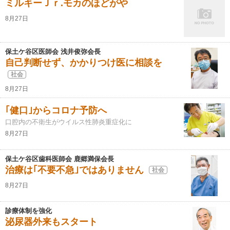
ミルキーＪｒ.モカのほどがや
8月27日
保土ケ谷区医師会 浅井俊弥会長
自己判断せず、かかりつけ医に相談を
社会
8月27日
｢健口｣からコロナ予防へ
口腔内の不衛生がウイルス性肺炎重症化に
8月27日
保土ケ谷区歯科医師会 鹿郷満保会長
治療は｢不要不急｣ではありません
社会
8月27日
診療体制を強化
泌尿器外来もスタート