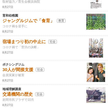
取材協力／育生会横浜病院
8月27日
育和幼稚園
ジャングルジムで「食育」
教育
コロナ禍を逆手に
8月27日
宿場まつり初の中止に
社会
コロナ禍で「苦渋の決断」
8月27日
ボクシングジム
30人が間接支援
社会
会員実家が被害
8月27日
地域理解講座
交通機関の歴史
社会
岩間市民プラザで10月
8月27日