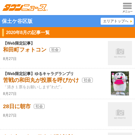
メニュ
保土ケ谷区版
エリアトップへ
ー
2020年8月の記事一覧
【Web限定記事】
和田町フォトコン
社会
8月27日
【Web限定記事】ゆるキャラグランプリ
苦戦の和田丸が投票を呼びかけ
社会
「清き１票をお願いします“わだ“」
8月27日
28日に朝市
社会
8月27日