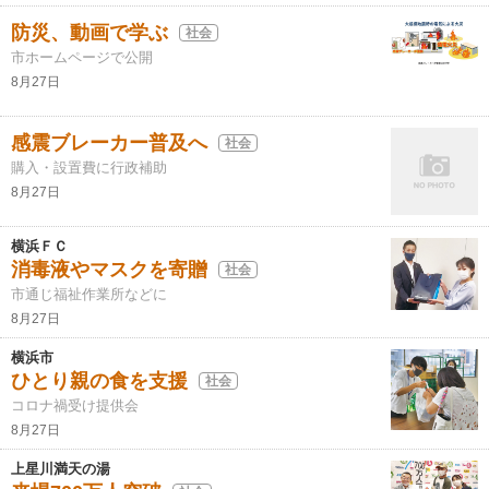
防災、動画で学ぶ
社会
市ホームページで公開
8月27日
感震ブレーカー普及へ
社会
購入・設置費に行政補助
8月27日
横浜ＦＣ
消毒液やマスクを寄贈
社会
市通じ福祉作業所などに
8月27日
横浜市
ひとり親の食を支援
社会
コロナ禍受け提供会
8月27日
上星川満天の湯