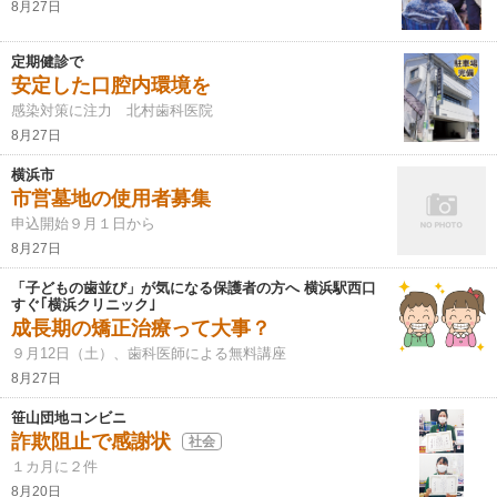
8月27日
定期健診で
安定した口腔内環境を
感染対策に注力 北村歯科医院
8月27日
横浜市
市営墓地の使用者募集
申込開始９月１日から
8月27日
「子どもの歯並び」が気になる保護者の方へ 横浜駅西口
すぐ｢横浜クリニック｣
成長期の矯正治療って大事？
９月12日（土）、歯科医師による無料講座
8月27日
笹山団地コンビニ
詐欺阻止で感謝状
社会
１カ月に２件
8月20日