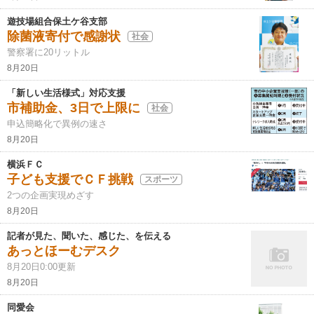
遊技場組合保土ケ谷支部
除菌液寄付で感謝状
社会
警察署に20リットル
8月20日
「新しい生活様式」対応支援
市補助金、3日で上限に
社会
申込簡略化で異例の速さ
8月20日
横浜ＦＣ
子ども支援でＣＦ挑戦
スポーツ
2つの企画実現めざす
8月20日
記者が見た、聞いた、感じた、を伝える
あっとほーむデスク
8月20日0:00更新
8月20日
同愛会