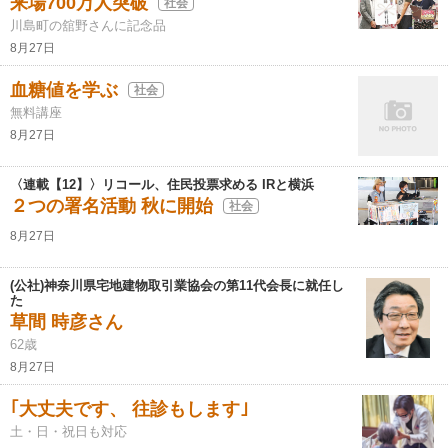
来場700万人突破
社会
川島町の舘野さんに記念品
8月27日
血糖値を学ぶ
社会
無料講座
8月27日
〈連載【12】〉リコール、住民投票求める IRと横浜
２つの署名活動 秋に開始
社会
8月27日
(公社)神奈川県宅地建物取引業協会の第11代会長に就任し
た
草間 時彦さん
62歳
8月27日
｢大丈夫です、 往診もします｣
土・日・祝日も対応