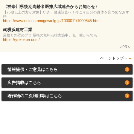
〈神奈川県後期高齢者医療広域連合からお知らせ〉
【75歳以上の方が対象】いざ、健康診査へ！今こそ自分の身体を見つめなおす
時
https://www.union.kanagawa.lg.jp/1000011/1000645.html
㈱横浜建材工業
屋根と外壁のプロ 屋根の無料点検実施中。瓦一枚からでも！
https://yokoken.com/
＜PR＞
ページトップへ
情報提供・ご意見はこちら
広告掲載はこちら
著作物の二次利用等はこちら