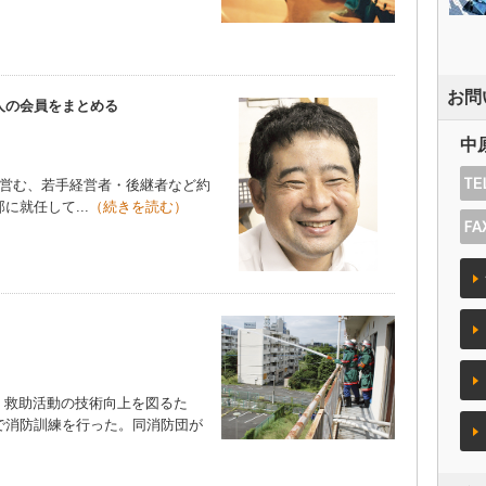
お問
人の会員をまとめる
中
を営む、若手経営者・後継者など約
に就任して...
（続きを読む）
救助活動の技術向上を図るた
で消防訓練を行った。同消防団が
）