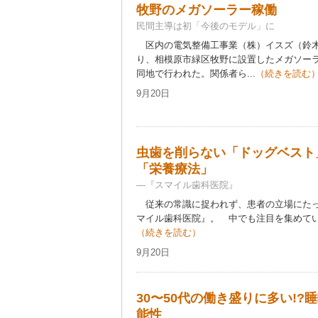
牧野のメガソーラー稼働
民間主導は初「今後のモデル」に
区内の電気整備工事業（株）イスズ（鈴木
り、相模原市緑区牧野に設置したメガソーラ
同地で行われた。関係者ら...
（続きを読む
9月20日
虫歯を削らない「ドッグベスト
「栄養療法」
―『スマイル歯科医院』
従来の常識に捉われず、患者の立場にたっ
マイル歯科医院』。 中でも注目を集めている
（続きを読む）
9月20日
30〜50代の働き盛りに多い!
能性