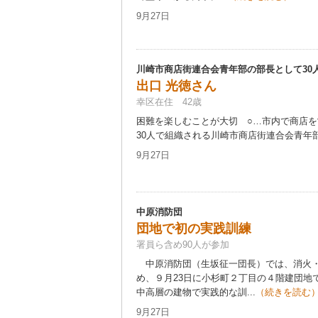
9月27日
川崎市商店街連合会青年部の部長として30
出口 光徳さん
幸区在住 42歳
困難を楽しむことが大切 ○…市内で商店
30人で組織される川崎市商店街連合会青年部
9月27日
中原消防団
団地で初の実践訓練
署員ら含め90人が参加
中原消防団（生坂征一団長）では、消火・
め、９月23日に小杉町２丁目の４階建団地
中高層の建物で実践的な訓...
（続きを読む
9月27日