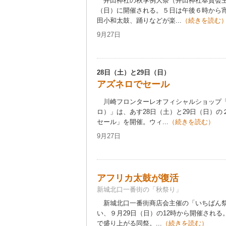
井田神社の秋季例大祭（井田神社奉賛会主
（日）に開催される。５日は午後６時から
田小和太鼓、踊りなどが楽...
（続きを読む
9月27日
28日（土）と29日（日）
アズネロでセール
川崎フロンターレオフィシャルショップ「
ロ）」は、あす28日（土）と29日（日）
セール」を開催。ウィ...
（続きを読む）
9月27日
アフリカ太鼓が復活
新城北口一番街の「秋祭り」
新城北口一番街商店会主催の「いちばん祭
い、９月29日（日）の12時から開催され
で盛り上がる同祭。...
（続きを読む）