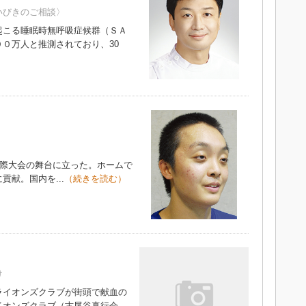
いびきのご相談〉
こる睡眠時無呼吸症候群（ＳＡ
０万人と推測されており、30
国際大会の舞台に立った。ホームで
献。国内を...
（続きを読む）
け
イオンズクラブが街頭で献血の
イオンズクラブ（古尾谷真行会