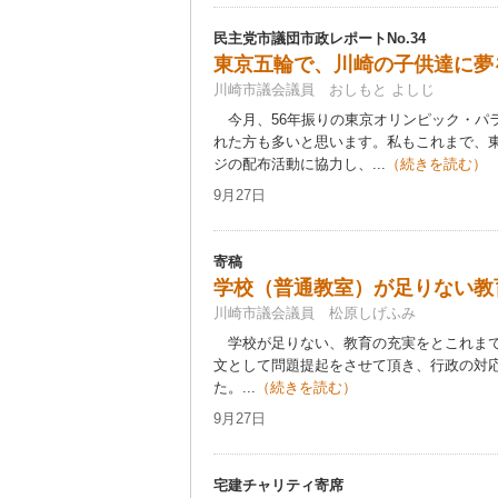
民主党市議団市政レポートNo.34
東京五輪で、川崎の子供達に夢
川崎市議会議員 おしもと よしじ
今月、56年振りの東京オリンピック・パ
れた方も多いと思います。私もこれまで、
ジの配布活動に協力し、...
（続きを読む）
9月27日
寄稿
学校（普通教室）が足りない教育
川崎市議会議員 松原しげふみ
学校が足りない、教育の充実をとこれまで
文として問題提起をさせて頂き、行政の対
た。...
（続きを読む）
9月27日
宅建チャリティ寄席