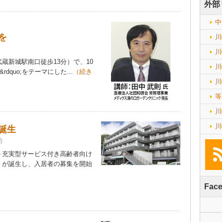
外部
中
を
川
川
新城駅南口徒歩13分）で、10
川
rdquo;をテーマにした...
（続き
川
等
川
川
誕生
始
充実型サービス付き高齢者向け
』が誕生し、入居者の募集を開始
）
Fac