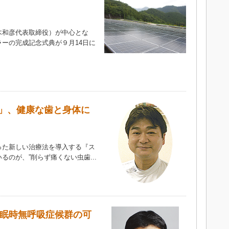
和彦代表取締役）が中心とな
ーの完成記念式典が９月14日に
）
」、健康な歯と身体に
た新しい治療法を導入する『ス
のが、”削らず痛くない虫歯...
?睡眠時無呼吸症候群の可