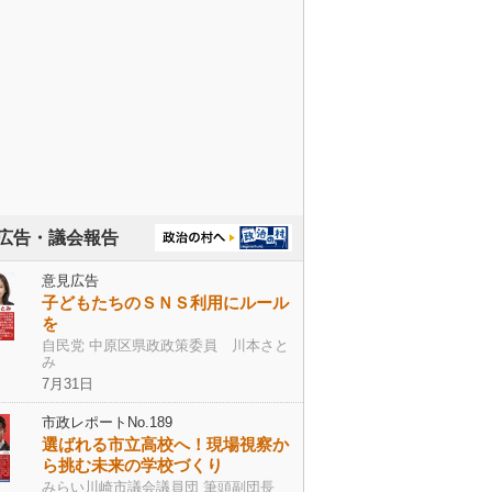
広告・議会報告
意見広告
子どもたちのＳＮＳ利用にルール
を
自民党 中原区県政政策委員 川本さと
み
7月31日
市政レポートNo.189
選ばれる市立高校へ！現場視察か
ら挑む未来の学校づくり
みらい川崎市議会議員団 筆頭副団長