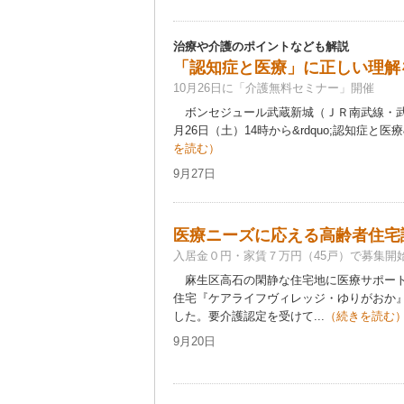
治療や介護のポイントなども解説
「認知症と医療」に正しい理解
10月26日に「介護無料セミナー」開催
ボンセジュール武蔵新城（ＪＲ南武線・武蔵
月26日（土）14時から&rdquo;認知症と医療&
を読む）
9月27日
医療ニーズに応える高齢者住宅
入居金０円・家賃７万円（45戸）で募集開
麻生区高石の閑静な住宅地に医療サポート
住宅『ケアライフヴィレッジ・ゆりがおか
した。要介護認定を受けて...
（続きを読む
9月20日