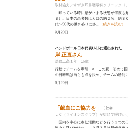
取材協力／すずき耳鼻咽喉科クリニック〈
眠っている時に息が止まる状態が何度も起
Ｓ）。日本の患者数は人口の約２％、約３０
代〜50代の働き盛りに多...
（続きを読む）
9月20日
ハンドボール日本代表U-16に選出された
岸 正直さん
法政二高１年 16歳
行動でチームを牽引 ○…この夏、初めて
の日韓戦は自らも点を決め、チームの勝利に貢
9月20日
「献血にご協力を」
社会
ＬＣ（ライオンズクラブ）が街頭で呼びか
区内を中心に奉仕活動などを行う３つのラ
協力を呼びかけた。 ９月７日は川崎北ラ