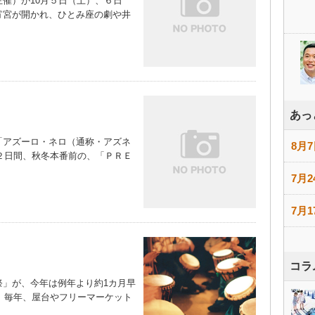
催）が10月５日（土）、６日
宵宮が開かれ、ひとみ座の劇や井
）
あっ
アズーロ・ネロ（通称・アズネ
8月7
の２日間、秋冬本番前の、「ＰＲＥ
7月2
7月1
コラ
」が、今年は例年より約1カ月早
る。毎年、屋台やフリーマーケット