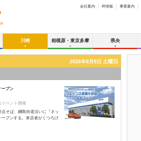
会社案内
IR情報
事業案内
川崎
相模原・東京多摩
県央
2026年8月8日 土曜日
オープン
念イベント開催
差点そば、綱島街道沿いに『ネッ
オープンする。来店者がくつろげ