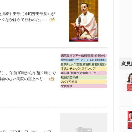
川崎中支部（原昭芳支部長）が
クなかはらで行われた。...
（続
意見
日）、午前10時から午後２時まで
会のない病院の屋上ヘリ...
（続