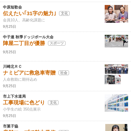
中原短歌会
伝えたい｢31字の魅力｣
文化
会員10人、高齢化課題に
9月25日
中子連 秋季ドッジボール大会
陣屋二丁目が優勝
スポーツ
9月25日
川崎北ＲＣ
ナミビアに救急車寄贈
社会
人命救助に期待込め
9月25日
市上下水道局
工事現場に色どり
文化
小学生の絵 350点展示
9月25日
市菓子協