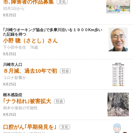
市､障害者の作品募集
文化
10月1日から
9月25日
｢川崎ウオーキング協会｣で多摩川沿いを１９００Km歩い
た記録を持つ
小野 聰（さとし）さん
下小田中在住 76歳
9月25日
川崎市人口
８月減、過去10年で初
社会
コロナ影響か
9月25日
樹木感染症
｢ナラ枯れ｣被害拡大
社会
倒木や落枝の可能性
9月25日
口腔がん｢早期発見を｣
文化