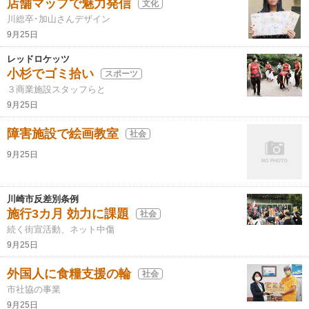
店舗マップで魅力発信
文化
川総卒･加山さんデザイン
9月25日
レッドロケッツ
小杉でゴミ拾い
スポーツ
３商業施設スタッフらと
9月25日
障害施設で絵画教室
社会
9月25日
川崎市反差別条例
施行3カ月 効力に課題
社会
続く街宣活動、ネット中傷
9月25日
外国人に食糧支援の輪
社会
市社協の事業
9月25日