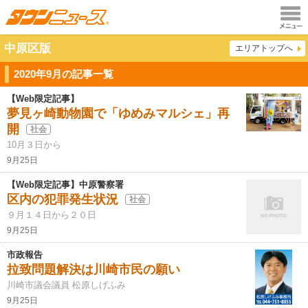
メニュ
中原区版
エリアトップへ
ー
2020年9月の記事一覧
【Web限定記事】
夢見ヶ崎動物園で「ゆめみマルシェ」再
開
社会
10月３日から
9月25日
【Web限定記事】中原警察署
区内の犯罪発生状況
社会
９月１４日から２０日
9月25日
市政報告
拉致問題解決は川崎市民の願い
川崎市議会議員 松原しげふみ
9月25日