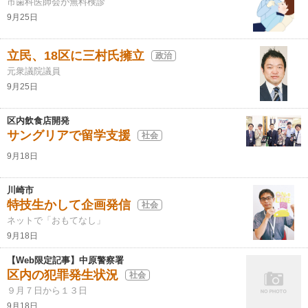
市歯科医師会が無料検診
9月25日
立民、18区に三村氏擁立
政治
元衆議院議員
9月25日
区内飲食店開発
サングリアで留学支援
社会
9月18日
川崎市
特技生かして企画発信
社会
ネットで「おもてなし」
9月18日
【Web限定記事】中原警察署
区内の犯罪発生状況
社会
９月７日から１３日
9月18日