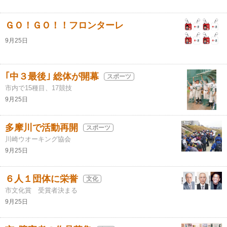
ＧＯ！ＧＯ！！フロンターレ
9月25日
｢中３最後｣ 総体が開幕
スポーツ
市内で15種目、17競技
9月25日
多摩川で活動再開
スポーツ
川崎ウオーキング協会
9月25日
６人１団体に栄誉
文化
市文化賞 受賞者決まる
9月25日