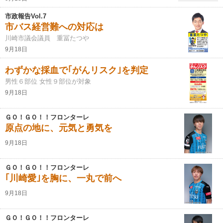
市政報告Vol.7
市バス経営難への対応は
川崎市議会議員 重冨たつや
9月18日
わずかな採血で｢がんリスク｣を判定
男性６部位 女性９部位が対象
9月18日
ＧＯ！ＧＯ！！フロンターレ
原点の地に、元気と勇気を
9月18日
ＧＯ！ＧＯ！！フロンターレ
｢川崎愛｣を胸に、一丸で前へ
9月18日
ＧＯ！ＧＯ！！フロンターレ