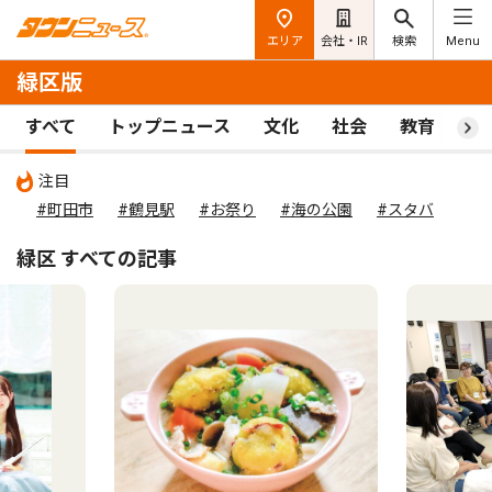
エリア
会社・IR
検索
Menu
緑区版
すべて
トップニュース
文化
社会
教育
ス
注目
#町田市
#鶴見駅
#お祭り
#海の公園
#スタバ
緑区 すべての記事