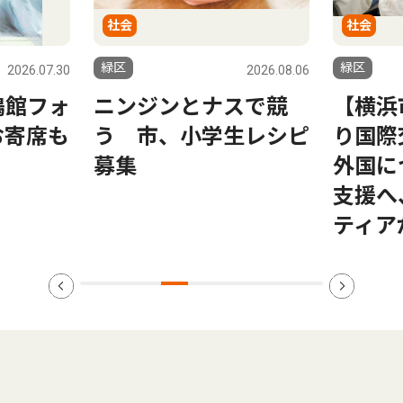
社会
社会
緑区
緑区
2026.07.30
2026.08.06
鳴館フォ
ニンジンとナスで競
【横浜
お寄席も
う 市、小学生レシピ
り国際
募集
外国に
支援へ
ティア