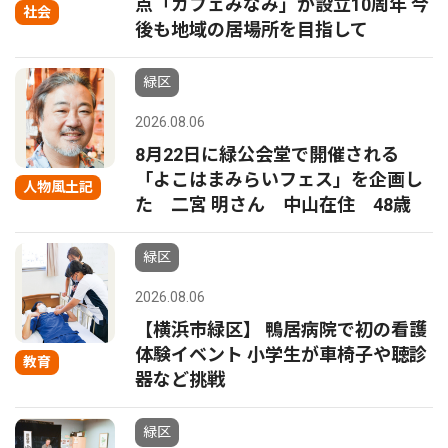
点「カフェみなみ」が設立10周年 今
社会
後も地域の居場所を目指して
緑区
2026.08.06
8月22日に緑公会堂で開催される
「よこはまみらいフェス」を企画し
人物風土記
た 二宮 明さん 中山在住 48歳
緑区
2026.08.06
【横浜市緑区】 鴨居病院で初の看護
体験イベント 小学生が車椅子や聴診
教育
器など挑戦
緑区