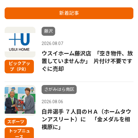
新着記事
藤沢
2026.08.07
ウスイホーム藤沢店 ｢空き物件、放
置していませんか｣ 片付け不要です
ピックアッ
ぐに売却
プ（PR）
さがみはら南区
2026.08.06
白井選手 ７人目のＨＡ（ホームタウ
ンアスリート）に 「金メダルを相
スポーツ
模原に」
トップニュ
ース