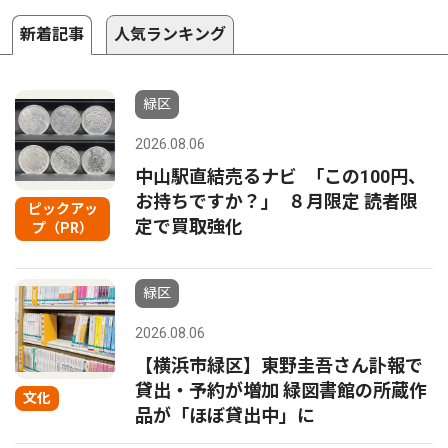
新着記事
人気ランキング
緑区
2026.08.06
中山駅直結売るナビ ｢この100円、
お持ちですか？｣ ８月限定 読者限
ピックアッ
定で買取強化
プ（PR）
緑区
2026.08.06
【横浜市緑区】東野圭吾さん訃報で
貸出・予約が増加 緑図書館の所蔵作
文化
品が「ほぼ貸出中」に